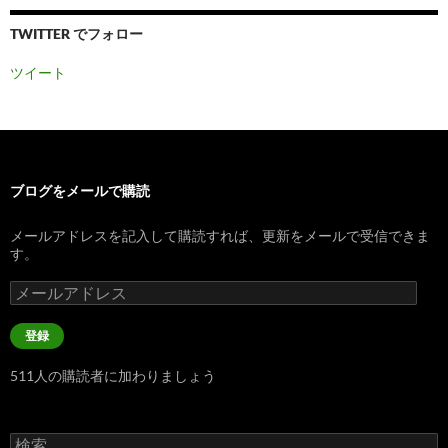
TWITTER でフォロー
ツイート
ブログをメールで購読
メールアドレスを記入して購読すれば、更新をメールで受信できま
す。
メ
ー
ル
登録
ア
ド
511人の購読者に加わりましょう
レ
ス
検