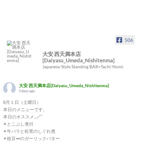
506
大安 西天満本店
[Daiyasu_Umeda_Nishitenma]
Japanese Style Standing BAR=Tachi-Nomi
大安 西天満本店[Daiyasu_Umeda_Nishitenma]
5 days ago
8月１日（土曜日）
本日のメニューです。
本日のオススメ...♪*ﾟ
✴︎とこぶし煮付
✴︎牛バラと松茸のしぐれ煮
✴︎枝豆🫛のガーリックバター