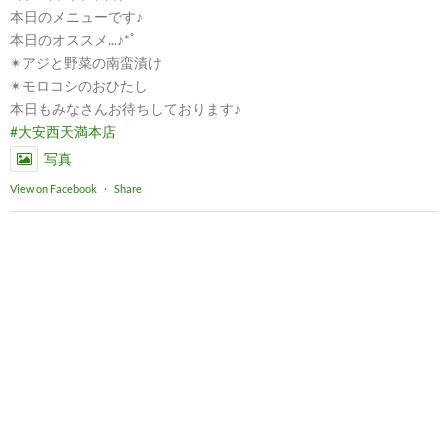
本日のメニューです♪
本日のオススメ...♪*ﾟ
✴︎アジと野菜の南蛮漬け
✴︎モロコシのおひたし
本日もみなさんお待ちしております♪
#大安西天満本店
写真
View on Facebook
·
Share