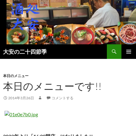
検
大安の二十四節季
索
コ
メインメ
ン
ニュー
テ
ン
本日のメニュー
ツ
本日のメニューです!!
へ
ス
2014年3月26日
コメントする
キ
ッ
プ