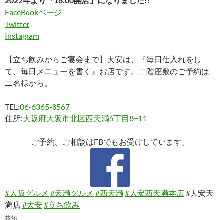
2022年より「16:00開店」になりました!!
FaceBookページ
Twitter
Instagram
【立ち飲みからご宴会まで】大安は、『毎日仕入れをし
て、毎日メニューを書く』お店です。二階座敷のご予約は
二名様から。
TEL:
06-6365-8567
住所:
大阪府大阪市北区西天満6丁目8−11
ご予約、ご相談はFBでもお受けしています。
#大阪グルメ
#天満グルメ
#西天満
#大安西天満本店
#大安天
満店
#大安
#立ち飲み
共有: