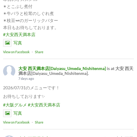
✴︎とこぶし煮付
✴︎牛バラと松茸のしぐれ煮
✴︎枝豆🫛のガーリックバター
本日もお待ちしております。
#大安西天満本店
写真
View on Facebook
·
Share
大安 西天満本店[Daiyasu_Umeda_Nishitenma]
is at 大安 西天
満本店[Daiyasu_Umeda_Nishitenma].
7 days ago
2026/07/31のメニューです！
お待ちしております✨
#大阪グルメ
#大安西天満本店
写真
View on Facebook
·
Share