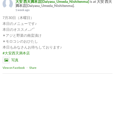
大安 西天満本店[Daiyasu_Umeda_Nishitenma]
is at 大安 西天
満本店[Daiyasu_Umeda_Nishitenma].
1 week ago
7月30日（木曜日）
本日のメニューです♪
本日のオススメ...♪*ﾟ
✴︎アジと野菜の南蛮漬け
✴︎モロコシのおひたし
本日もみなさんお待ちしております♪
#大安西天満本店
写真
View on Facebook
·
Share