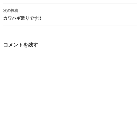
ナ
次の投稿
ビ
カワハギ造りです!!
ゲ
ー
コメントを残す
シ
ョ
ン