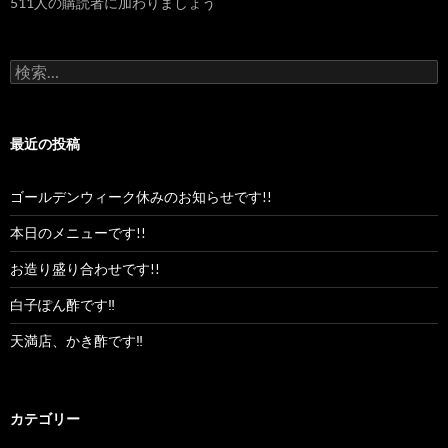
511人の購読者に加わりましょう
レ
ス
検
索:
最近の投稿
ゴールデンウィーク休みのお知らせです!!
本日のメニューです!!
お造り盛り合わせです!!
白子ぽん酢です‼︎
天満店、かき酢です‼︎
カテゴリー