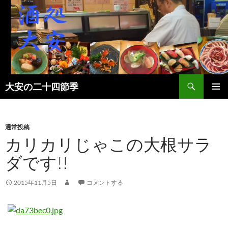
検
大安の二十四節季
索
コ
メインメ
ン
ニュー
テ
ン
通常投稿
ツ
カリカリじゃこの大根サラ
へ
ダです!!
ス
キ
ッ
2015年11月5日
コメントする
プ