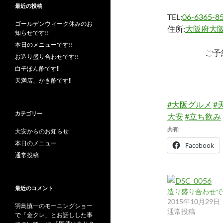
最近の投稿
TEL:
06-6365-8
ゴールデンウィーク休みのお
住所:
大阪府大阪
知らせです!!
本日のメニューです!!
ご予
お造り盛り合わせです!!
白子ぽん酢です‼︎
天満店、かき酢です‼︎
#大阪グルメ
#
カテゴリー
大安
#立ち飲み
共有:
大安からのお知らせ
本日のメニュー
Facebook
通常投稿
最近のコメント
造り盛り合わせです
2015年10月29日
羽鳥慎一のモーニングショー
通常投稿
で「金クレ」とお話しした事