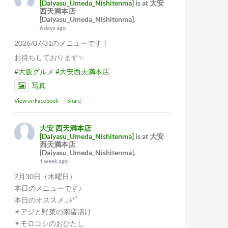
[Daiyasu_Umeda_Nishitenma]
is at 大安
西天満本店
[Daiyasu_Umeda_Nishitenma].
6 days ago
2026/07/31のメニューです！
お待ちしております✨
#大阪グルメ
#大安西天満本店
写真
View on Facebook
·
Share
大安 西天満本店
[Daiyasu_Umeda_Nishitenma]
is at 大安
西天満本店
[Daiyasu_Umeda_Nishitenma].
1 week ago
7月30日（木曜日）
本日のメニューです♪
本日のオススメ...♪*ﾟ
✴︎アジと野菜の南蛮漬け
✴︎モロコシのおひたし