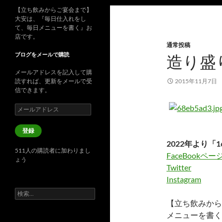
【立ち飲みからご宴会まで】
大安は、『毎日仕入れをし
て、毎日メニューを書く』お
店です。
通常投稿
ブログをメールで購読
造り盛
メールアドレスを記入して購
読すれば、更新をメールで受
2015年11月7日
信できます。
メ
ー
ル
登録
ア
2022年より「1
ド
511人の購読者に加わりまし
レ
FaceBookペー
ょう
ス
Twitter
Instagram
検
索:
【立ち飲みから
メニューを書く