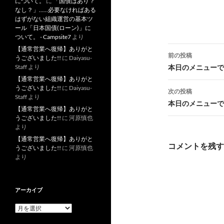
について。
に
「国債はあり？
なし？」……必要なければある
はずがない組織運営の基本ツ
ール「日本国債(ローン)」に
ついて。 - Campsite7
より
投
【通常営業へ復帰】ありがと
前の投稿
うございました!!
に
Daiyasu-
稿
本日のメニューです
Staff
より
【通常営業へ復帰】ありがと
ナ
うございました!!
に
Daiyasu-
次の投稿
Staff
より
ビ
本日のメニューです
【通常営業へ復帰】ありがと
ゲ
うございました!!
に
河原慎也
より
ー
【通常営業へ復帰】ありがと
コメントを残す
うございました!!
に
河原慎也
シ
より
ョ
ン
アーカイブ
ア
ー