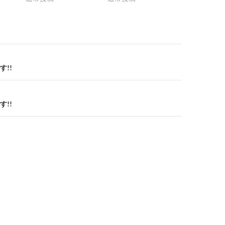
!!
!!