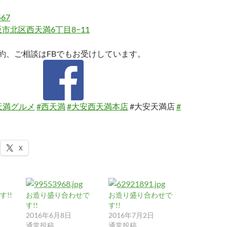
567
市北区西天満6丁目8−11
約、ご相談はFBでもお受けしています。
天満グルメ
#西天満
#大安西天満本店
#大安天満店
#
X
!!
お造り盛り合わせで
お造り盛り合わせで
す!!
す!!
2016年6月8日
2016年7月2日
通常投稿
通常投稿