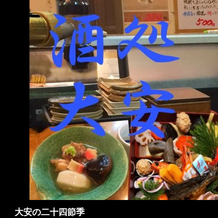
検
大安の二十四節季
索