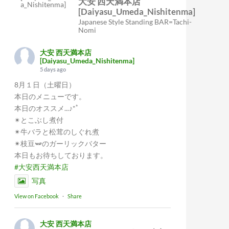
大安 西天満本店
[Daiyasu_Umeda_Nishitenma]
Japanese Style Standing BAR=Tachi-
Nomi
大安 西天満本店
[Daiyasu_Umeda_Nishitenma]
5 days ago
8月１日（土曜日）
本日のメニューです。
本日のオススメ...♪*ﾟ
✴︎とこぶし煮付
✴︎牛バラと松茸のしぐれ煮
✴︎枝豆🫛のガーリックバター
本日もお待ちしております。
#大安西天満本店
写真
View on Facebook
·
Share
大安 西天満本店