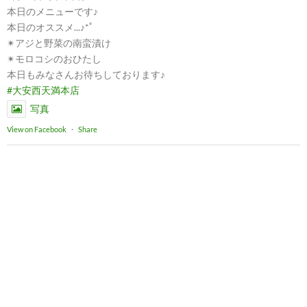
本日のメニューです♪
本日のオススメ...♪*ﾟ
✴︎アジと野菜の南蛮漬け
✴︎モロコシのおひたし
本日もみなさんお待ちしております♪
#大安西天満本店
写真
View on Facebook
·
Share