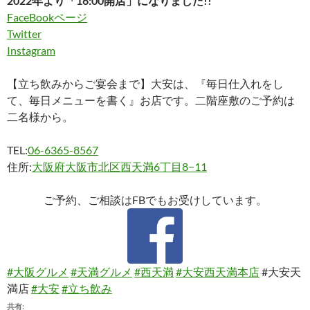
2022年より「16:00開店」になりました!!
FaceBookページ
Twitter
Instagram
【立ち飲みからご宴会まで】大安は、『毎日仕入れをし
て、毎日メニューを書く』お店です。二階座敷のご予約は
二名様から。
TEL:
06-6365-8567
住所:
大阪府大阪市北区西天満6丁目8−11
ご予約、ご相談はFBでもお受けしています。
#大阪グルメ
#天満グルメ
#西天満
#大安西天満本店
#大安天
満店
#大安
#立ち飲み
共有: