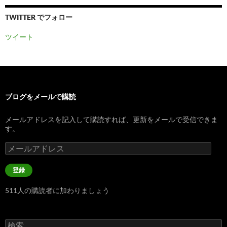
TWITTER でフォロー
ツイート
ブログをメールで購読
メールアドレスを記入して購読すれば、更新をメールで受信できま
す。
メ
ー
ル
登録
ア
ド
511人の購読者に加わりましょう
レ
ス
検