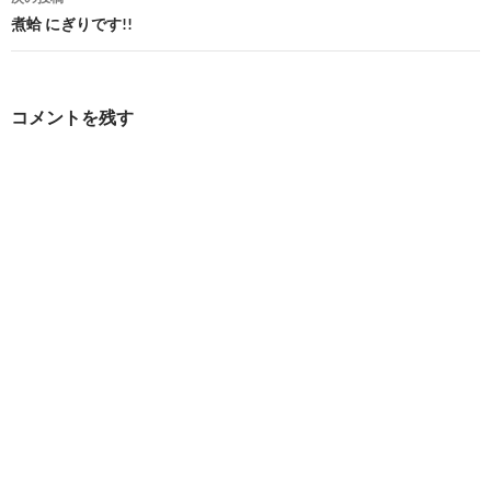
ビ
煮蛤 にぎりです!!
ゲ
ー
コメントを残す
シ
ョ
ン