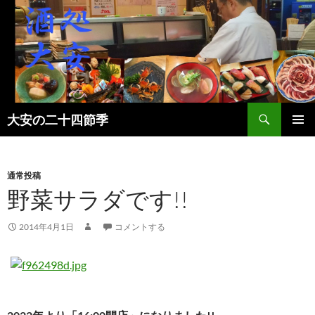
検
大安の二十四節季
索
コ
メインメ
ン
ニュー
テ
ン
通常投稿
ツ
野菜サラダです!!
へ
ス
2014年4月1日
コメントする
キ
ッ
プ