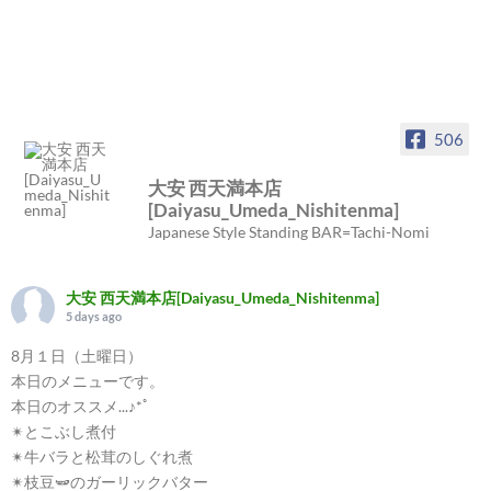
506
大安 西天満本店
[Daiyasu_Umeda_Nishitenma]
Japanese Style Standing BAR=Tachi-Nomi
大安 西天満本店[Daiyasu_Umeda_Nishitenma]
5 days ago
8月１日（土曜日）
本日のメニューです。
本日のオススメ...♪*ﾟ
✴︎とこぶし煮付
✴︎牛バラと松茸のしぐれ煮
✴︎枝豆🫛のガーリックバター