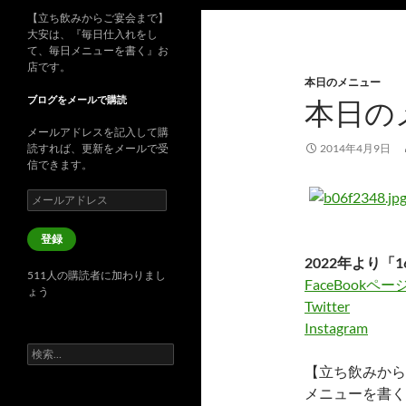
【立ち飲みからご宴会まで】
大安は、『毎日仕入れをし
て、毎日メニューを書く』お
店です。
本日のメニュー
ブログをメールで購読
本日の
メールアドレスを記入して購
読すれば、更新をメールで受
2014年4月9日
信できます。
メ
ー
ル
登録
ア
2022年より「1
ド
511人の購読者に加わりまし
レ
FaceBookペー
ょう
ス
Twitter
Instagram
検
索:
【立ち飲みから
メニューを書く