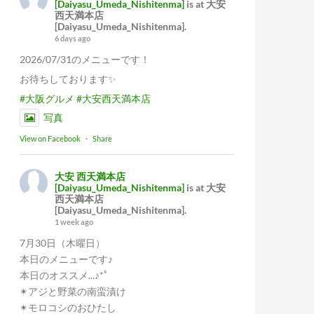
[Daiyasu_Umeda_Nishitenma]
is at 大安
西天満本店
[Daiyasu_Umeda_Nishitenma].
6 days ago
2026/07/31のメニューです！
お待ちしております✨
#大阪グルメ
#大安西天満本店
写真
View on Facebook
·
Share
大安 西天満本店
[Daiyasu_Umeda_Nishitenma]
is at 大安
西天満本店
[Daiyasu_Umeda_Nishitenma].
1 week ago
7月30日（木曜日）
本日のメニューです♪
本日のオススメ...♪*ﾟ
✴︎アジと野菜の南蛮漬け
✴︎モロコシのおひたし