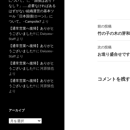
について。
に
「国債はあり？
なし？」……必要なければある
はずがない組織運営の基本ツ
ール「日本国債(ローン)」に
ついて。 - Campsite7
より
投
前の投稿
【通常営業へ復帰】ありがと
稿
竹の子の木の芽和
うございました!!
に
Daiyasu-
Staff
より
ナ
【通常営業へ復帰】ありがと
次の投稿
うございました!!
に
Daiyasu-
ビ
お造り盛合せです!
Staff
より
ゲ
【通常営業へ復帰】ありがと
うございました!!
に
河原慎也
ー
より
コメントを残す
【通常営業へ復帰】ありがと
シ
うございました!!
に
河原慎也
より
ョ
ン
アーカイブ
ア
ー