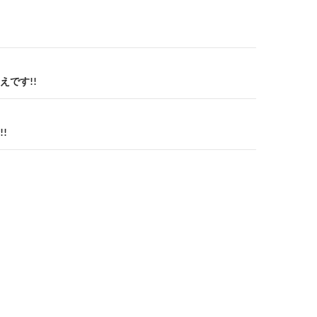
えです!!
!