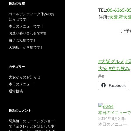
最近の投稿
TEL:
06-6365-8
ゴールデンウィーク休みのお
住所:
大阪府大阪
知らせです!!
本日のメニューです!!
ご予
お造り盛り合わせです!!
白子ぽん酢です‼︎
天満店、かき酢です‼︎
#大阪グルメ
#
カテゴリー
大安
#立ち飲み
共有:
大安からのお知らせ
本日のメニュー
Facebook
通常投稿
最近のコメント
本日のメニューです
2014年8月23日
羽鳥慎一のモーニングショー
本日のメニュー
で「金クレ」とお話しした事