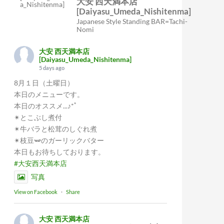
大安 西天満本店
[Daiyasu_Umeda_Nishitenma]
Japanese Style Standing BAR=Tachi-
Nomi
大安 西天満本店
[Daiyasu_Umeda_Nishitenma]
5 days ago
8月１日（土曜日）
本日のメニューです。
本日のオススメ...♪*ﾟ
✴︎とこぶし煮付
✴︎牛バラと松茸のしぐれ煮
✴︎枝豆🫛のガーリックバター
本日もお待ちしております。
#大安西天満本店
写真
View on Facebook
·
Share
大安 西天満本店