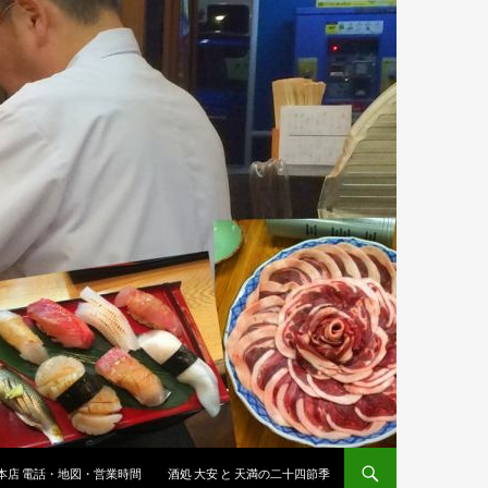
 本店 電話・地図・営業時間
酒処 大安 と 天満の二十四節季