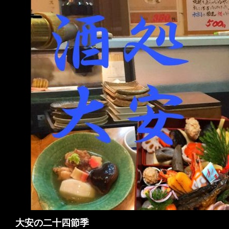
検
大安の二十四節季
索