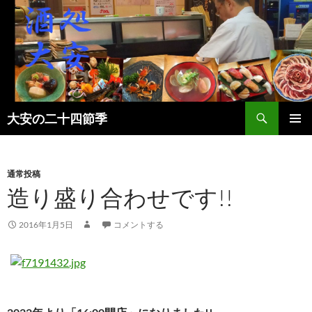
検
大安の二十四節季
索
コ
メインメ
ン
ニュー
テ
ン
通常投稿
ツ
造り盛り合わせです!!
へ
ス
2016年1月5日
コメントする
キ
ッ
プ