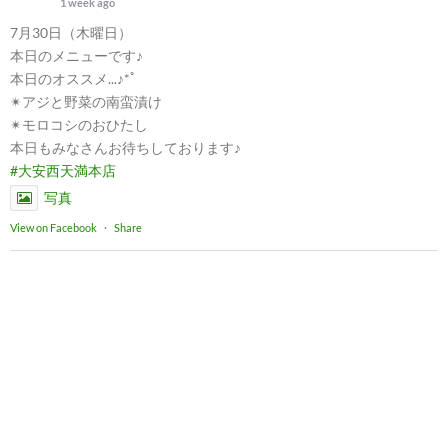
1 week ago
7月30日（木曜日）
本日のメニューです♪
本日のオススメ...♪*ﾟ
✴︎アジと野菜の南蛮漬け
✴︎モロコシのおひたし
本日もみなさんお待ちしております♪
#大安西天満本店
写真
View on Facebook
·
Share