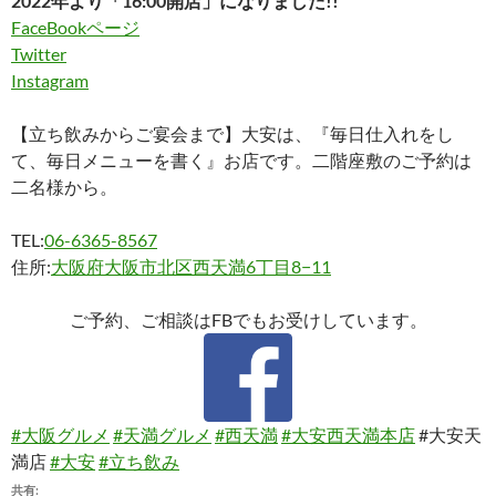
2022年より「16:00開店」になりました!!
FaceBookページ
Twitter
Instagram
【立ち飲みからご宴会まで】大安は、『毎日仕入れをし
て、毎日メニューを書く』お店です。二階座敷のご予約は
二名様から。
TEL:
06-6365-8567
住所:
大阪府大阪市北区西天満6丁目8−11
ご予約、ご相談はFBでもお受けしています。
#大阪グルメ
#天満グルメ
#西天満
#大安西天満本店
#大安天
満店
#大安
#立ち飲み
共有: