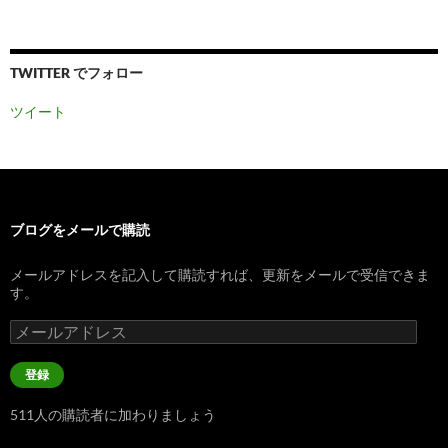
TWITTER でフォロー
ツイート
ブログをメールで購読
メールアドレスを記入して購読すれば、更新をメールで受信できま
す。
メ
ー
ル
登録
ア
ド
511人の購読者に加わりましょう
レ
ス