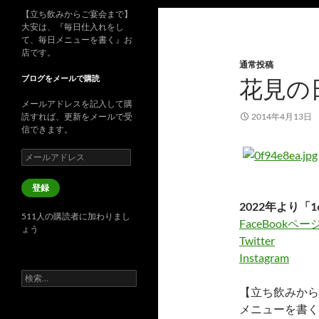
【立ち飲みからご宴会まで】
大安は、『毎日仕入れをし
て、毎日メニューを書く』お
店です。
通常投稿
ブログをメールで購読
花見の
メールアドレスを記入して購
読すれば、更新をメールで受
2014年4月13日
信できます。
メ
ー
ル
登録
ア
2022年より「1
ド
511人の購読者に加わりまし
レ
FaceBookペー
ょう
ス
Twitter
Instagram
検
索:
【立ち飲みから
メニューを書く