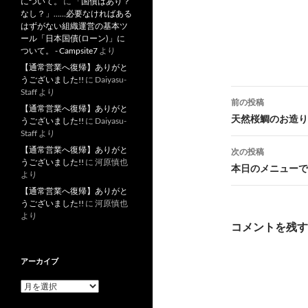
について。
に
「国債はあり？
なし？」……必要なければある
はずがない組織運営の基本ツ
ール「日本国債(ローン)」に
ついて。 - Campsite7
より
【通常営業へ復帰】ありがと
うございました!!
に
Daiyasu-
投
Staff
より
前の投稿
【通常営業へ復帰】ありがと
稿
天然桜鯛のお造り
うございました!!
に
Daiyasu-
Staff
より
ナ
【通常営業へ復帰】ありがと
次の投稿
うございました!!
に
河原慎也
ビ
本日のメニューです
より
ゲ
【通常営業へ復帰】ありがと
うございました!!
に
河原慎也
ー
より
コメントを残す
シ
ョ
アーカイブ
ン
ア
ー