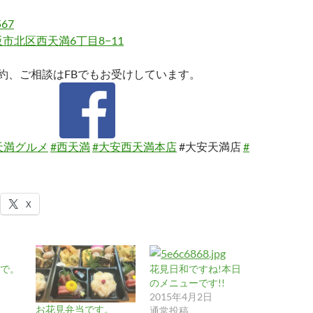
567
市北区西天満6丁目8−11
約、ご相談はFBでもお受けしています。
天満グルメ
#西天満
#大安西天満本店
#大安天満店
#
X
で。
花見日和ですね!本日
のメニューです!!
2015年4月2日
お花見弁当です。
通常投稿