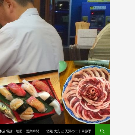
 本店 電話・地図・営業時間
酒処 大安 と 天満の二十四節季