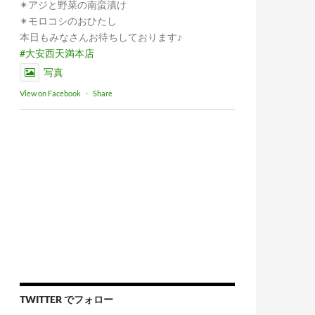
✴︎アジと野菜の南蛮漬け
✴︎モロコシのおひたし
本日もみなさんお待ちしております♪
#大安西天満本店
写真
View on Facebook
·
Share
TWITTER でフォロー