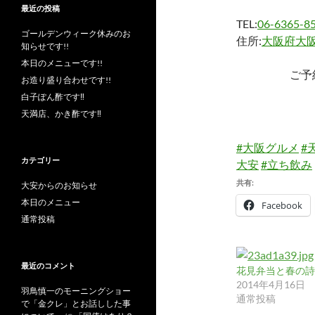
最近の投稿
TEL:
06-6365-8
ゴールデンウィーク休みのお
住所:
大阪府大阪
知らせです!!
本日のメニューです!!
ご予
お造り盛り合わせです!!
白子ぽん酢です‼︎
天満店、かき酢です‼︎
#大阪グルメ
#
カテゴリー
大安
#立ち飲み
共有:
大安からのお知らせ
本日のメニュー
Facebook
通常投稿
最近のコメント
花見弁当と春の詩
2014年4月16日
羽鳥慎一のモーニングショー
通常投稿
で「金クレ」とお話しした事