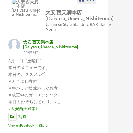
大安 西天満本店
[Daiyasu_Umeda_Nishitenma]
Japanese Style Standing BAR=Tachi-
Nomi
大安 西天満本店
[Daiyasu_Umeda_Nishitenma]
7 days ago
8月１日（土曜日）
本日のメニューです。
本日のオススメ...♪*ﾟ
✴︎とこぶし煮付
✴︎牛バラと松茸のしぐれ煮
✴︎枝豆🫛のガーリックバター
本日もお待ちしております。
#大安西天満本店
写真
View on Facebook
·
Share