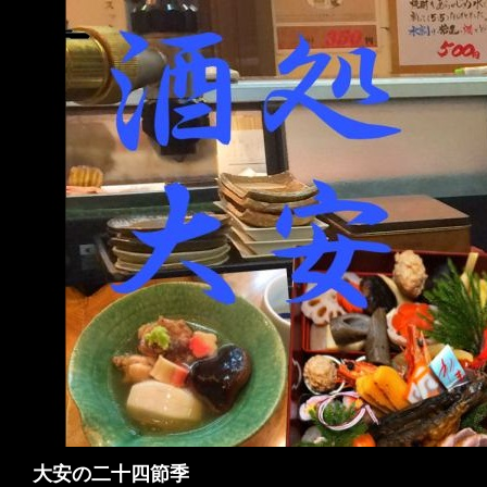
検
大安の二十四節季
索