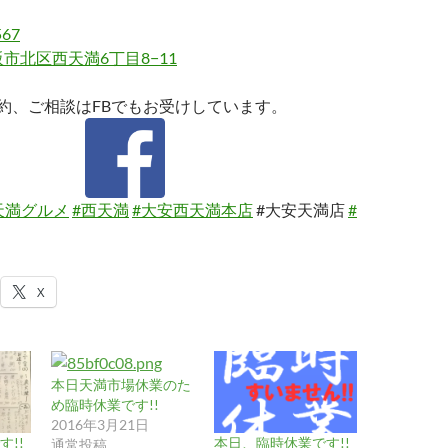
567
市北区西天満6丁目8−11
約、ご相談はFBでもお受けしています。
天満グルメ
#西天満
#大安西天満本店
#大安天満店
#
X
本日天満市場休業のた
め臨時休業です!!
2016年3月21日
!!
本日、臨時休業です!!
通常投稿