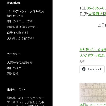
最近の投稿
TEL:
06-6365-8
ゴールデンウィーク休みのお
住所:
大阪府大阪
知らせです!!
本日のメニューです!!
ご予
お造り盛り合わせです!!
白子ぽん酢です‼︎
天満店、かき酢です‼︎
#大阪グルメ
#
カテゴリー
大安
#立ち飲み
共有:
大安からのお知らせ
本日のメニュー
Facebook
通常投稿
最近のコメント
羽鳥慎一のモーニングショー
で「金クレ」とお話しした事
本日のメニューです