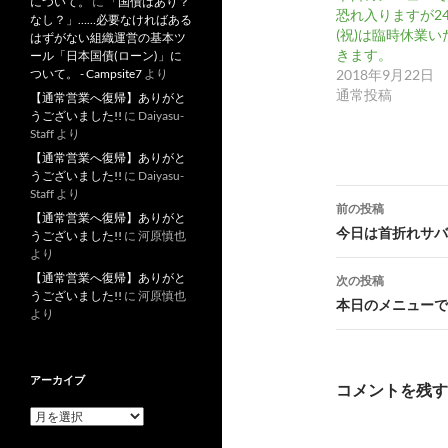
について。
に
「国債はあり？
恐れ入りますが2
なし？」……必要なければある
(祝)は臨時休業い
はずがない組織運営の基本ツ
きます。
ール「日本国債(ローン)」に
2018年9月22日
ついて。 - Campsite7
より
通常投稿
【通常営業へ復帰】ありがと
うございました!!
に
Daiyasu-
Staff
より
【通常営業へ復帰】ありがと
うございました!!
に
Daiyasu-
投
Staff
より
前の投稿
【通常営業へ復帰】ありがと
稿
今日は首折れサバ
うございました!!
に
河原慎也
より
ナ
【通常営業へ復帰】ありがと
次の投稿
うございました!!
に
河原慎也
ビ
本日のメニューです
より
ゲ
ー
アーカイブ
コメントを残す
シ
ア
ー
ョ