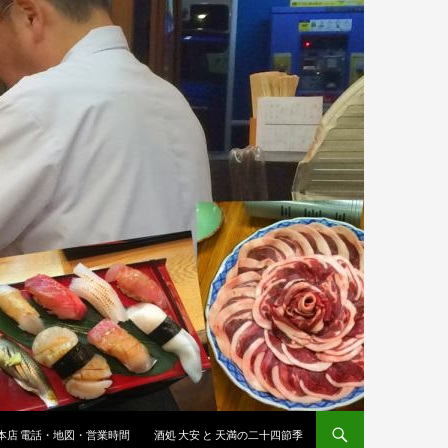
 本店 電話・地図・営業時間
酒処 大安 と 天満の二十四節季