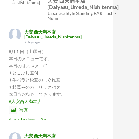
大安 西天満本店
[Daiyasu_Umeda_Nishitenma]
Japanese Style Standing BAR=Tachi-
Nomi
大安 西天満本店
[Daiyasu_Umeda_Nishitenma]
5 days ago
8月１日（土曜日）
本日のメニューです。
本日のオススメ...♪*ﾟ
✴︎とこぶし煮付
✴︎牛バラと松茸のしぐれ煮
✴︎枝豆🫛のガーリックバター
本日もお待ちしております。
#大安西天満本店
写真
View on Facebook
·
Share
大安 西天満本店