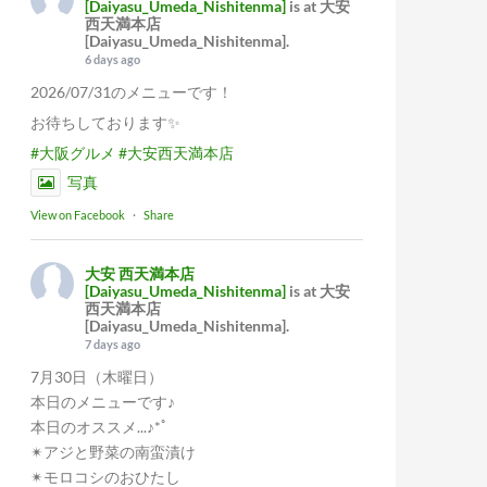
[Daiyasu_Umeda_Nishitenma]
is at 大安
西天満本店
[Daiyasu_Umeda_Nishitenma].
6 days ago
2026/07/31のメニューです！
お待ちしております✨
#大阪グルメ
#大安西天満本店
写真
View on Facebook
·
Share
大安 西天満本店
[Daiyasu_Umeda_Nishitenma]
is at 大安
西天満本店
[Daiyasu_Umeda_Nishitenma].
7 days ago
7月30日（木曜日）
本日のメニューです♪
本日のオススメ...♪*ﾟ
✴︎アジと野菜の南蛮漬け
✴︎モロコシのおひたし