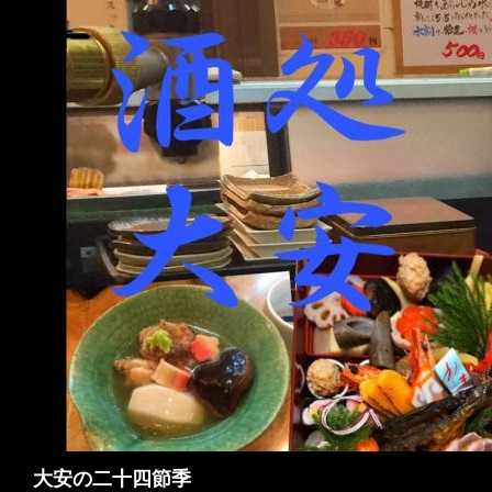
検
大安の二十四節季
索