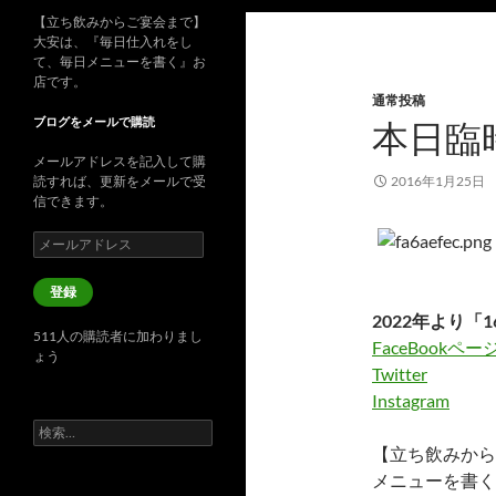
【立ち飲みからご宴会まで】
大安は、『毎日仕入れをし
て、毎日メニューを書く』お
店です。
通常投稿
ブログをメールで購読
本日臨
メールアドレスを記入して購
読すれば、更新をメールで受
2016年1月25日
信できます。
メ
ー
ル
登録
ア
2022年より「1
ド
511人の購読者に加わりまし
レ
FaceBookペー
ょう
ス
Twitter
Instagram
検
索:
【立ち飲みから
メニューを書く