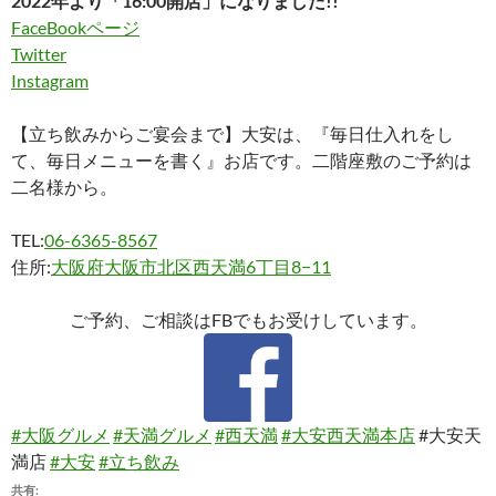
2022年より「16:00開店」になりました!!
FaceBookページ
Twitter
Instagram
【立ち飲みからご宴会まで】大安は、『毎日仕入れをし
て、毎日メニューを書く』お店です。二階座敷のご予約は
二名様から。
TEL:
06-6365-8567
住所:
大阪府大阪市北区西天満6丁目8−11
ご予約、ご相談はFBでもお受けしています。
#大阪グルメ
#天満グルメ
#西天満
#大安西天満本店
#大安天
満店
#大安
#立ち飲み
共有: