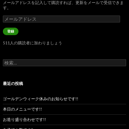
メールアドレスを記入して購読すれば、更新をメールで受信できま
す。
メ
ー
ル
登録
ア
ド
511人の購読者に加わりましょう
レ
ス
検
索:
最近の投稿
ゴールデンウィーク休みのお知らせです!!
本日のメニューです!!
お造り盛り合わせです!!