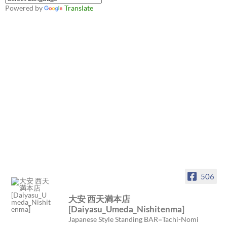
Powered by
Translate
506
大安 西天満本店
[Daiyasu_Umeda_Nishitenma]
Japanese Style Standing BAR=Tachi-Nomi