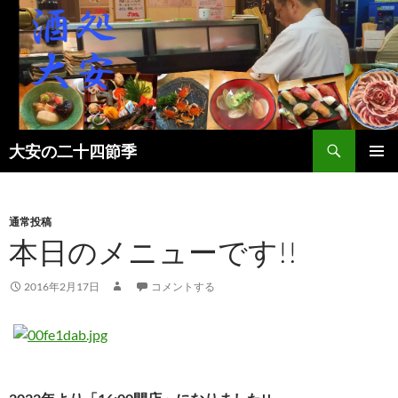
検
大安の二十四節季
索
コ
メインメ
ン
ニュー
テ
ン
通常投稿
ツ
本日のメニューです!!
へ
ス
2016年2月17日
コメントする
キ
ッ
プ