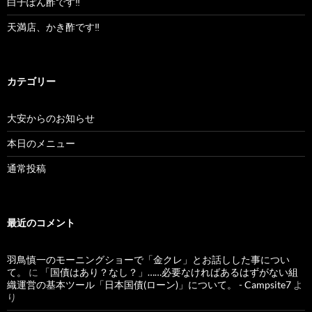
白子ぽん酢です‼︎
天満店、かき酢です‼︎
カテゴリー
大安からのお知らせ
本日のメニュー
通常投稿
最近のコメント
羽鳥慎一のモーニングショーで「金クレ」とお話しした事につい
て。
に
「国債はあり？なし？」……必要なければあるはずがない組
織運営の基本ツール「日本国債(ローン)」について。 - Campsite7
よ
り