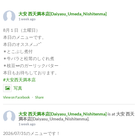
大安 西天満本店[Daiyasu_Umeda_Nishitenma]
1 week ago
8月１日（土曜日）
本日のメニューです。
本日のオススメ...♪*ﾟ
✴︎とこぶし煮付
✴︎牛バラと松茸のしぐれ煮
✴︎枝豆🫛のガーリックバター
本日もお待ちしております。
#大安西天満本店
写真
View on Facebook
·
Share
大安 西天満本店[Daiyasu_Umeda_Nishitenma]
is at 大安 西天
満本店[Daiyasu_Umeda_Nishitenma].
1 week ago
2026/07/31のメニューです！