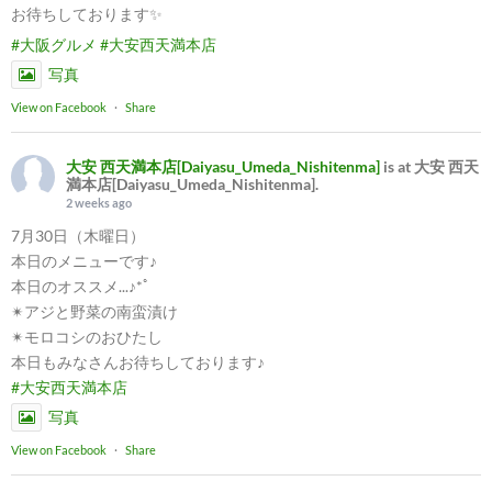
お待ちしております✨
#大阪グルメ
#大安西天満本店
写真
View on Facebook
·
Share
大安 西天満本店[Daiyasu_Umeda_Nishitenma]
is at 大安 西天
満本店[Daiyasu_Umeda_Nishitenma].
2 weeks ago
7月30日（木曜日）
本日のメニューです♪
本日のオススメ...♪*ﾟ
✴︎アジと野菜の南蛮漬け
✴︎モロコシのおひたし
本日もみなさんお待ちしております♪
#大安西天満本店
写真
View on Facebook
·
Share