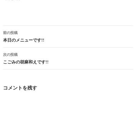
投
前の投稿
稿
本日のメニューです!!
ナ
次の投稿
ビ
こごみの胡麻和えです!!
ゲ
ー
コメントを残す
シ
ョ
ン