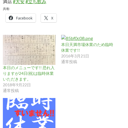
満店
#大安
#立ち飲み
共有:
Facebook
X
本日天満市場休業のため臨時
休業です!!
2016年3月21日
通常投稿
本日のメニューです!! 恐れ入
りますが24日(祝)は臨時休業
いただきます。
2018年9月22日
通常投稿