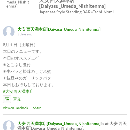
大安 西天満本店
[Daiyasu_Umeda_Nishitenma]
Japanese Style Standing BAR=Tachi-Nomi
大安 西天満本店[Daiyasu_Umeda_Nishitenma]
5 days ago
8月１日（土曜日）
本日のメニューです。
本日のオススメ...♪*ﾟ
✴︎とこぶし煮付
✴︎牛バラと松茸のしぐれ煮
✴︎枝豆🫛のガーリックバター
本日もお待ちしております。
#大安西天満本店
写真
View on Facebook
·
Share
大安 西天満本店[Daiyasu_Umeda_Nishitenma]
is at 大安 西天
満本店[Daiyasu_Umeda_Nishitenma].