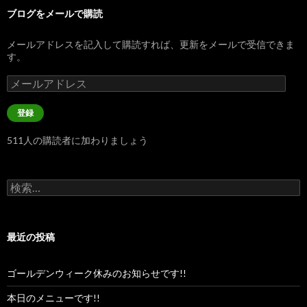
ブログをメールで購読
メールアドレスを記入して購読すれば、更新をメールで受信できま
す。
メ
ー
ル
登録
ア
ド
511人の購読者に加わりましょう
レ
ス
検
索:
最近の投稿
ゴールデンウィーク休みのお知らせです!!
本日のメニューです!!