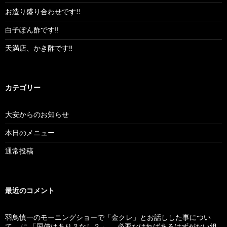
お造り盛り合わせです!!
白子ぽん酢です‼︎
天満店、かき酢です‼︎
カテゴリー
大安からのお知らせ
本日のメニュー
通常投稿
最近のコメント
羽鳥慎一のモーニングショーで「金クレ」とお話しした事につい
て。
に
「国債はあり？なし？」……必要なければあるはずがない組