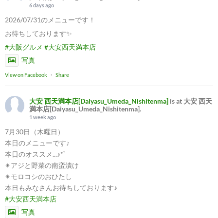
6 days ago
2026/07/31のメニューです！
お待ちしております✨
#大阪グルメ
#大安西天満本店
写真
View on Facebook
·
Share
大安 西天満本店[Daiyasu_Umeda_Nishitenma]
is at 大安 西天
満本店[Daiyasu_Umeda_Nishitenma].
1 week ago
7月30日（木曜日）
本日のメニューです♪
本日のオススメ...♪*ﾟ
✴︎アジと野菜の南蛮漬け
✴︎モロコシのおひたし
本日もみなさんお待ちしております♪
#大安西天満本店
写真