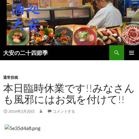
検
大安の二十四節季
索
コ
メインメ
ン
ニュー
テ
ン
通常投稿
ツ
本日臨時休業です!!みなさん
へ
も風邪にはお気を付けて!!
ス
キ
ッ
2016年2月20日
コメントする
プ