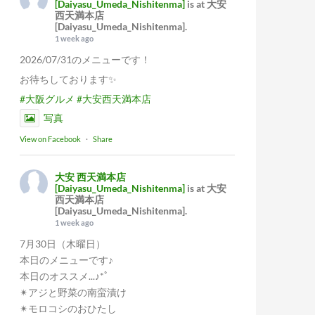
[Daiyasu_Umeda_Nishitenma]
is at 大安
西天満本店
[Daiyasu_Umeda_Nishitenma].
1 week ago
2026/07/31のメニューです！
お待ちしております✨
#大阪グルメ
#大安西天満本店
写真
View on Facebook
·
Share
大安 西天満本店
[Daiyasu_Umeda_Nishitenma]
is at 大安
西天満本店
[Daiyasu_Umeda_Nishitenma].
1 week ago
7月30日（木曜日）
本日のメニューです♪
本日のオススメ...♪*ﾟ
✴︎アジと野菜の南蛮漬け
✴︎モロコシのおひたし