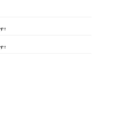
!!
!!