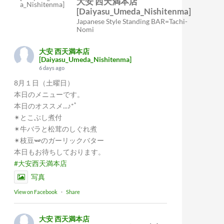
大安 西天満本店
[Daiyasu_Umeda_Nishitenma]
Japanese Style Standing BAR=Tachi-
Nomi
大安 西天満本店
[Daiyasu_Umeda_Nishitenma]
6 days ago
8月１日（土曜日）
本日のメニューです。
本日のオススメ...♪*ﾟ
✴︎とこぶし煮付
✴︎牛バラと松茸のしぐれ煮
✴︎枝豆🫛のガーリックバター
本日もお待ちしております。
#大安西天満本店
写真
View on Facebook
·
Share
大安 西天満本店