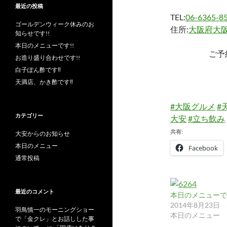
最近の投稿
TEL:
06-6365-8
ゴールデンウィーク休みのお
住所:
大阪府大阪
知らせです!!
本日のメニューです!!
ご予
お造り盛り合わせです!!
白子ぽん酢です‼︎
天満店、かき酢です‼︎
#大阪グルメ
#
カテゴリー
大安
#立ち飲み
共有:
大安からのお知らせ
本日のメニュー
Facebook
通常投稿
最近のコメント
本日のメニューです
2014年8月23日
羽鳥慎一のモーニングショー
本日のメニュー
で「金クレ」とお話しした事