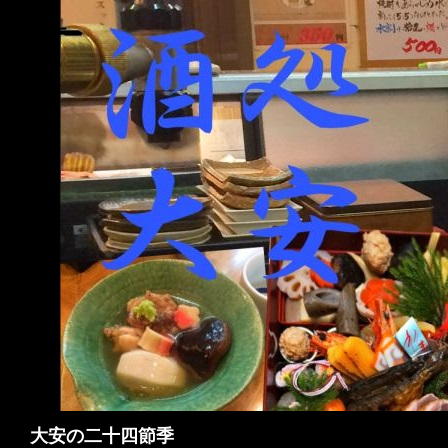
検
大安の二十四節季
索