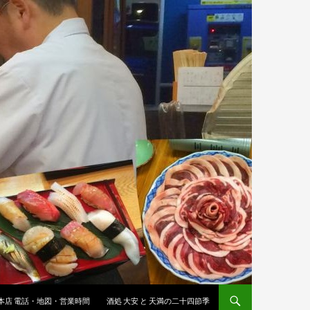
 本店 電話・地図・営業時間
酒処 大安 と 天満の二十四節季