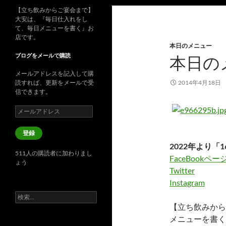
【立ち飲みからご宴会まで】
大安は、『毎日仕入れをし
て、毎日メニューを書く』お
店です。
本日のメニュー
ブログをメールで購読
本日の
メールアドレスを記入して購
読すれば、更新をメールで受
2014年4月18日
信できます。
メ
ー
ル
登録
ア
2022年より「1
ド
511人の購読者に加わりまし
レ
FaceBookペー
ょう
ス
Twitter
Instagram
検
索:
【立ち飲みから
メニューを書く