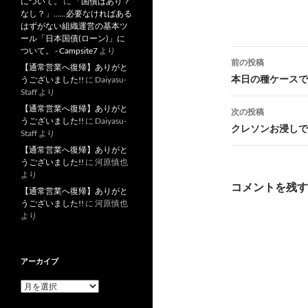
について。
に
「国債はあり？
なし？」……必要なければある
はずがない組織運営の基本ツ
ール「日本国債(ローン)」に
ついて。 - Campsite7
より
投
前の投稿
【通常営業へ復帰】ありがと
稿
本日の種ケースです
うございました!!
に
Daiyasu-
Staff
より
ナ
【通常営業へ復帰】ありがと
次の投稿
うございました!!
に
Daiyasu-
ビ
クレソンお浸しです
Staff
より
ゲ
【通常営業へ復帰】ありがと
うございました!!
に
河原慎也
ー
より
コメントを残す
【通常営業へ復帰】ありがと
シ
うございました!!
に
河原慎也
より
ョ
ン
アーカイブ
ア
ー