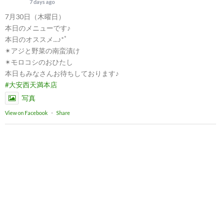
7 days ago
7月30日（木曜日）
本日のメニューです♪
本日のオススメ...♪*ﾟ
✴︎アジと野菜の南蛮漬け
✴︎モロコシのおひたし
本日もみなさんお待ちしております♪
#大安西天満本店
写真
View on Facebook
·
Share