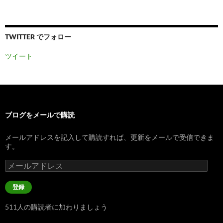
TWITTER でフォロー
ツイート
ブログをメールで購読
メールアドレスを記入して購読すれば、更新をメールで受信できま
す。
メ
ー
ル
登録
ア
ド
511人の購読者に加わりましょう
レ
ス