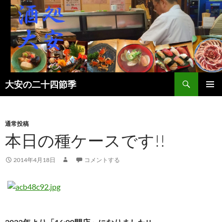
検
大安の二十四節季
索
コ
メインメ
ン
ニュー
テ
ン
通常投稿
ツ
本日の種ケースです!!
へ
ス
2014年4月18日
コメントする
キ
ッ
プ