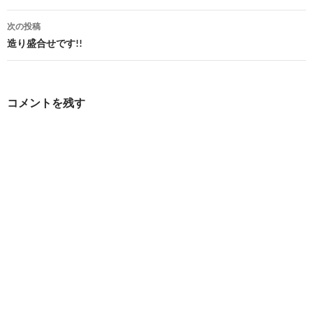
ナ
次の投稿
ビ
造り盛合せです!!
ゲ
ー
コメントを残す
シ
ョ
ン