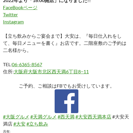
2022年より「16:00開店」になりました!!
FaceBookページ
Twitter
Instagram
【立ち飲みからご宴会まで】大安は、『毎日仕入れをし
て、毎日メニューを書く』お店です。二階座敷のご予約は
二名様から。
TEL:
06-6365-8567
住所:
大阪府大阪市北区西天満6丁目8−11
ご予約、ご相談はFBでもお受けしています。
#大阪グルメ
#天満グルメ
#西天満
#大安西天満本店
#大安天
満店
#大安
#立ち飲み
共有: