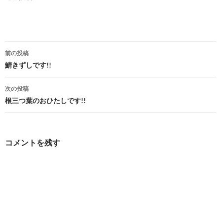
投
前の投稿
稿
鯖きずしです!!
ナ
次の投稿
ビ
根三つ葉のおひたしです!!
ゲ
ー
コメントを残す
シ
ョ
ン