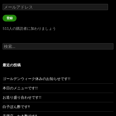
メ
ー
ル
登録
ア
ド
511人の購読者に加わりましょう
レ
ス
検
索:
最近の投稿
ゴールデンウィーク休みのお知らせです!!
本日のメニューです!!
お造り盛り合わせです!!
白子ぽん酢です‼︎
天満店、かき酢です‼︎