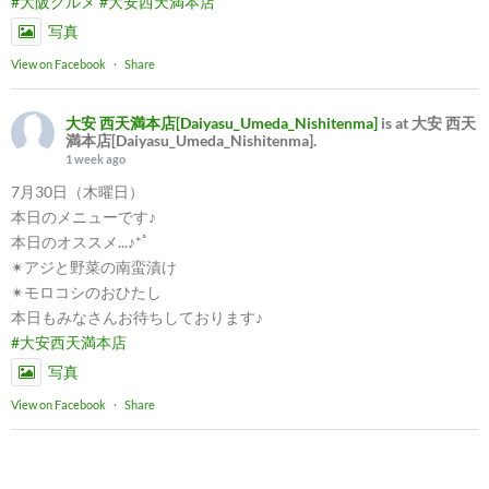
#大阪グルメ
#大安西天満本店
写真
View on Facebook
·
Share
大安 西天満本店[Daiyasu_Umeda_Nishitenma]
is at 大安 西天
満本店[Daiyasu_Umeda_Nishitenma].
1 week ago
7月30日（木曜日）
本日のメニューです♪
本日のオススメ...♪*ﾟ
✴︎アジと野菜の南蛮漬け
✴︎モロコシのおひたし
本日もみなさんお待ちしております♪
#大安西天満本店
写真
View on Facebook
·
Share