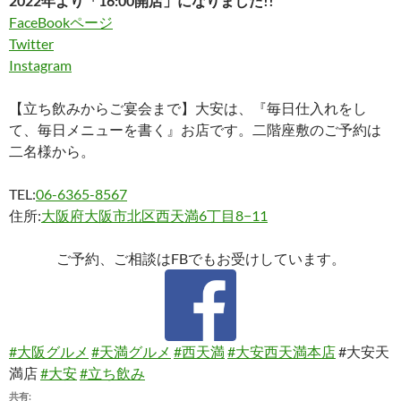
2022年より「16:00開店」になりました!!
FaceBookページ
Twitter
Instagram
【立ち飲みからご宴会まで】大安は、『毎日仕入れをし
て、毎日メニューを書く』お店です。二階座敷のご予約は
二名様から。
TEL:
06-6365-8567
住所:
大阪府大阪市北区西天満6丁目8−11
ご予約、ご相談はFBでもお受けしています。
#大阪グルメ
#天満グルメ
#西天満
#大安西天満本店
#大安天
満店
#大安
#立ち飲み
共有: