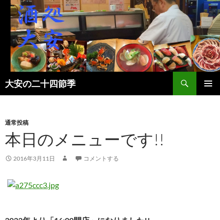
検
大安の二十四節季
索
コ
メインメ
ン
ニュー
テ
ン
通常投稿
ツ
本日のメニューです!!
へ
ス
2016年3月11日
コメントする
キ
ッ
プ