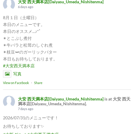
大安 西天満本店[Daiyasu_Umeda_Nishitenma]
6 days ago
8月１日（土曜日）
本日のメニューです。
本日のオススメ...♪*ﾟ
✴︎とこぶし煮付
✴︎牛バラと松茸のしぐれ煮
✴︎枝豆🫛のガーリックバター
本日もお待ちしております。
#大安西天満本店
写真
View on Facebook
·
Share
大安 西天満本店[Daiyasu_Umeda_Nishitenma]
is at 大安 西天
満本店[Daiyasu_Umeda_Nishitenma].
7 days ago
2026/07/31のメニューです！
お待ちしております✨