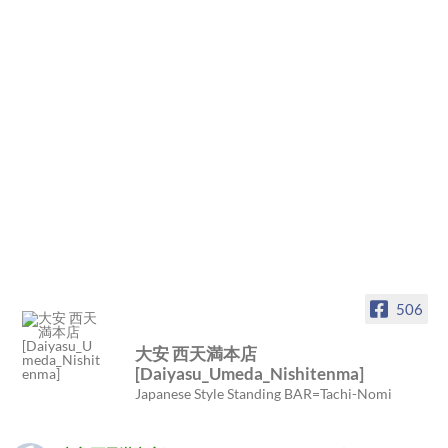
506
大安 西天満本店
[Daiyasu_Umeda_Nishitenma]
Japanese Style Standing BAR=Tachi-Nomi