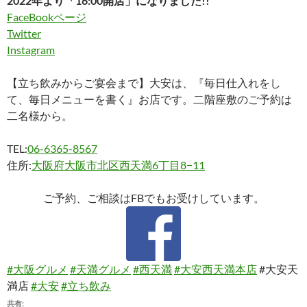
2022年より「16:00開店」になりました!!
FaceBookページ
Twitter
Instagram
【立ち飲みからご宴会まで】大安は、『毎日仕入れをし
て、毎日メニューを書く』お店です。二階座敷のご予約は
二名様から。
TEL:
06-6365-8567
住所:
大阪府大阪市北区西天満6丁目8−11
ご予約、ご相談はFBでもお受けしています。
#大阪グルメ
#天満グルメ
#西天満
#大安西天満本店
#大安天
満店
#大安
#立ち飲み
共有: