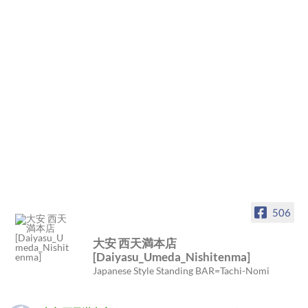
506
大安 西天満本店
[Daiyasu_Umeda_Nishitenma]
Japanese Style Standing BAR=Tachi-Nomi