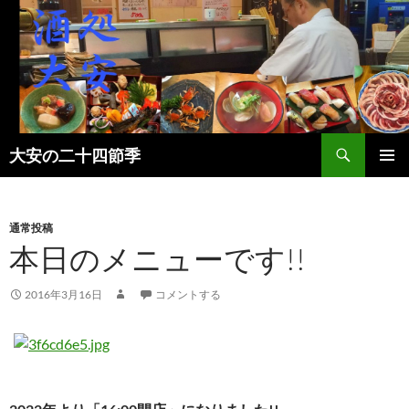
検
大安の二十四節季
索
コ
メインメ
ン
ニュー
テ
ン
通常投稿
ツ
本日のメニューです!!
へ
ス
2016年3月16日
コメントする
キ
ッ
プ