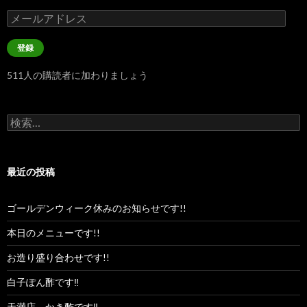
メ
ー
ル
登録
ア
ド
511人の購読者に加わりましょう
レ
ス
検
索:
最近の投稿
ゴールデンウィーク休みのお知らせです!!
本日のメニューです!!
お造り盛り合わせです!!
白子ぽん酢です‼︎
天満店、かき酢です‼︎