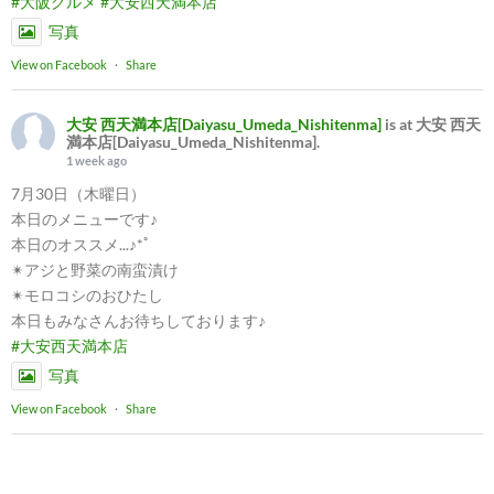
#大阪グルメ
#大安西天満本店
写真
View on Facebook
·
Share
大安 西天満本店[Daiyasu_Umeda_Nishitenma]
is at 大安 西天
満本店[Daiyasu_Umeda_Nishitenma].
1 week ago
7月30日（木曜日）
本日のメニューです♪
本日のオススメ...♪*ﾟ
✴︎アジと野菜の南蛮漬け
✴︎モロコシのおひたし
本日もみなさんお待ちしております♪
#大安西天満本店
写真
View on Facebook
·
Share