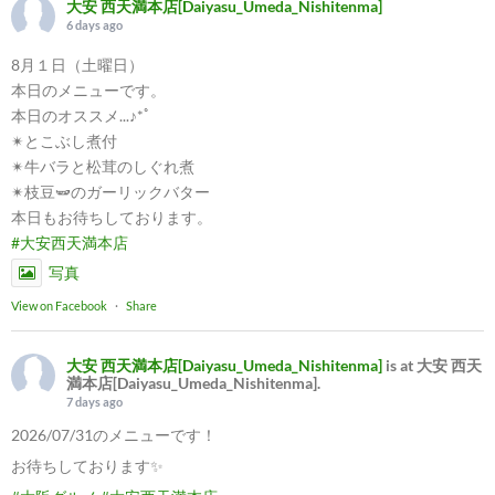
大安 西天満本店[Daiyasu_Umeda_Nishitenma]
6 days ago
8月１日（土曜日）
本日のメニューです。
本日のオススメ...♪*ﾟ
✴︎とこぶし煮付
✴︎牛バラと松茸のしぐれ煮
✴︎枝豆🫛のガーリックバター
本日もお待ちしております。
#大安西天満本店
写真
View on Facebook
·
Share
大安 西天満本店[Daiyasu_Umeda_Nishitenma]
is at 大安 西天
満本店[Daiyasu_Umeda_Nishitenma].
7 days ago
2026/07/31のメニューです！
お待ちしております✨