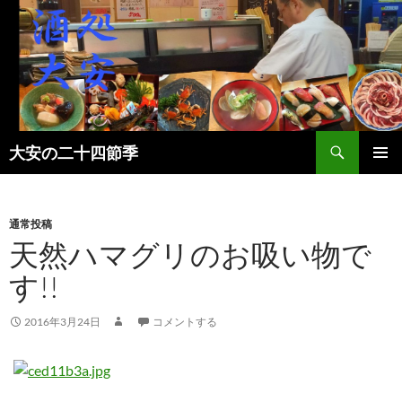
検
大安の二十四節季
索
コ
メインメ
ン
ニュー
テ
ン
通常投稿
ツ
天然ハマグリのお吸い物で
へ
す!!
ス
キ
ッ
2016年3月24日
コメントする
プ