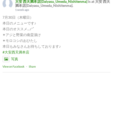
大安 西天満本店[Daiyasu_Umeda_Nishitenma]
is at 大安 西天
満本店[Daiyasu_Umeda_Nishitenma].
1 week ago
7月30日（木曜日）
本日のメニューです♪
本日のオススメ...♪*ﾟ
✴︎アジと野菜の南蛮漬け
✴︎モロコシのおひたし
本日もみなさんお待ちしております♪
#大安西天満本店
写真
View on Facebook
·
Share