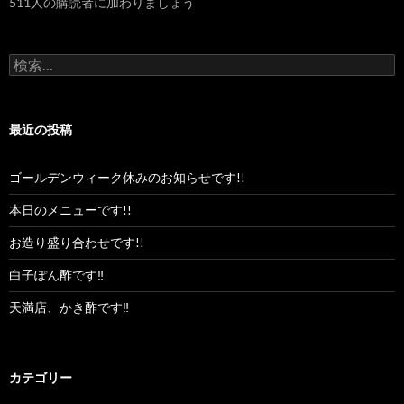
511人の購読者に加わりましょう
レ
ス
検
索:
最近の投稿
ゴールデンウィーク休みのお知らせです!!
本日のメニューです!!
お造り盛り合わせです!!
白子ぽん酢です‼︎
天満店、かき酢です‼︎
カテゴリー