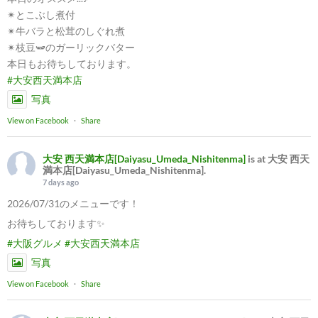
✴︎とこぶし煮付
✴︎牛バラと松茸のしぐれ煮
✴︎枝豆🫛のガーリックバター
本日もお待ちしております。
#大安西天満本店
写真
View on Facebook
·
Share
大安 西天満本店[Daiyasu_Umeda_Nishitenma]
is at 大安 西天
満本店[Daiyasu_Umeda_Nishitenma].
7 days ago
2026/07/31のメニューです！
お待ちしております✨
#大阪グルメ
#大安西天満本店
写真
View on Facebook
·
Share