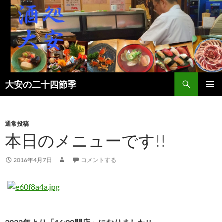
検
大安の二十四節季
索
コ
メインメ
ン
ニュー
テ
ン
通常投稿
ツ
本日のメニューです!!
へ
ス
2016年4月7日
コメントする
キ
ッ
プ