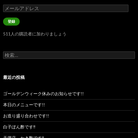
メ
ー
ル
登録
ア
ド
511人の購読者に加わりましょう
レ
ス
検
索:
最近の投稿
ゴールデンウィーク休みのお知らせです!!
本日のメニューです!!
お造り盛り合わせです!!
白子ぽん酢です‼︎
天満店、かき酢です‼︎