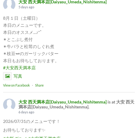
大安 西天満本店[Daiyasu_Umeda_Nishitenma]
5 days ago
8月１日（土曜日）
本日のメニューです。
本日のオススメ...♪*ﾟ
✴︎とこぶし煮付
✴︎牛バラと松茸のしぐれ煮
✴︎枝豆🫛のガーリックバター
本日もお待ちしております。
#大安西天満本店
写真
View on Facebook
·
Share
大安 西天満本店[Daiyasu_Umeda_Nishitenma]
is at 大安 西天
満本店[Daiyasu_Umeda_Nishitenma].
6 days ago
2026/07/31のメニューです！
お待ちしております✨