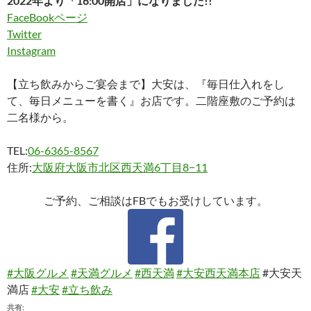
2022年より「16:00開店」になりました!!
FaceBookページ
Twitter
Instagram
【立ち飲みからご宴会まで】大安は、『毎日仕入れをし
て、毎日メニューを書く』お店です。二階座敷のご予約は
二名様から。
TEL:
06-6365-8567
住所:
大阪府大阪市北区西天満6丁目8−11
ご予約、ご相談はFBでもお受けしています。
#大阪グルメ
#天満グルメ
#西天満
#大安西天満本店
#大安天
満店
#大安
#立ち飲み
共有: