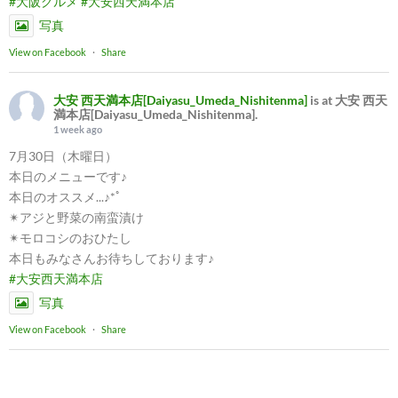
#大阪グルメ
#大安西天満本店
写真
View on Facebook
·
Share
大安 西天満本店[Daiyasu_Umeda_Nishitenma]
is at 大安 西天
満本店[Daiyasu_Umeda_Nishitenma].
1 week ago
7月30日（木曜日）
本日のメニューです♪
本日のオススメ...♪*ﾟ
✴︎アジと野菜の南蛮漬け
✴︎モロコシのおひたし
本日もみなさんお待ちしております♪
#大安西天満本店
写真
View on Facebook
·
Share