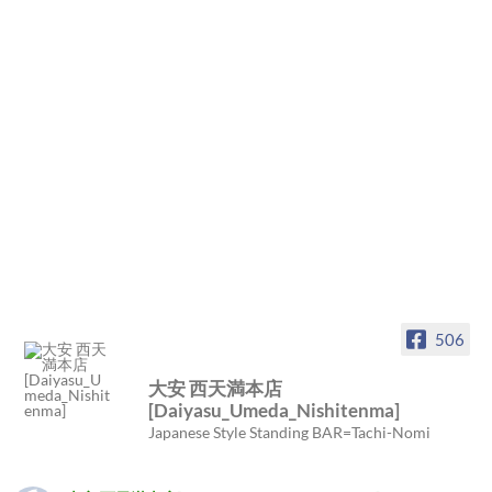
506
大安 西天満本店
[Daiyasu_Umeda_Nishitenma]
Japanese Style Standing BAR=Tachi-Nomi