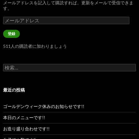
メールアドレスを記入して購読すれば、更新をメールで受信できま
す。
メ
ー
ル
登録
ア
ド
511人の購読者に加わりましょう
レ
ス
検
索:
最近の投稿
ゴールデンウィーク休みのお知らせです!!
本日のメニューです!!
お造り盛り合わせです!!