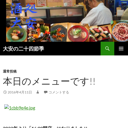
検
大安の二十四節季
索
コ
メインメ
ン
ニュー
テ
ン
通常投稿
ツ
本日のメニューです!!
へ
ス
2016年4月11日
コメントする
キ
ッ
プ