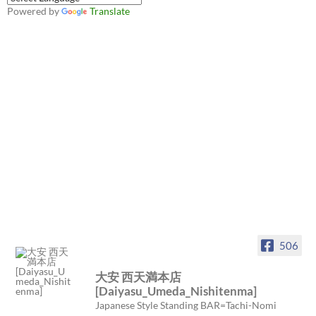
Powered by
Translate
506
大安 西天満本店
[Daiyasu_Umeda_Nishitenma]
Japanese Style Standing BAR=Tachi-Nomi