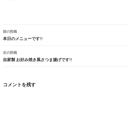
投
前の投稿
稿
本日のメニューです!!
ナ
次の投稿
ビ
自家製 お好み焼き風さつま揚げです!!
ゲ
ー
コメントを残す
シ
ョ
ン