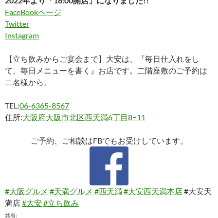
2022年より「16:00開店」になりました!!
FaceBookページ
Twitter
Instagram
【立ち飲みからご宴会まで】大安は、『毎日仕入れをし
て、毎日メニューを書く』お店です。二階座敷のご予約は
二名様から。
TEL:
06-6365-8567
住所:
大阪府大阪市北区西天満6丁目8−11
ご予約、ご相談はFBでもお受けしています。
#大阪グルメ
#天満グルメ
#西天満
#大安西天満本店
#大安天
満店
#大安
#立ち飲み
共有: