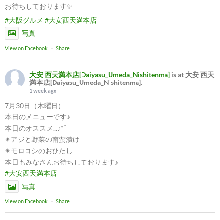
お待ちしております✨
#大阪グルメ
#大安西天満本店
写真
View on Facebook
·
Share
大安 西天満本店[Daiyasu_Umeda_Nishitenma]
is at 大安 西天
満本店[Daiyasu_Umeda_Nishitenma].
1 week ago
7月30日（木曜日）
本日のメニューです♪
本日のオススメ...♪*ﾟ
✴︎アジと野菜の南蛮漬け
✴︎モロコシのおひたし
本日もみなさんお待ちしております♪
#大安西天満本店
写真
View on Facebook
·
Share