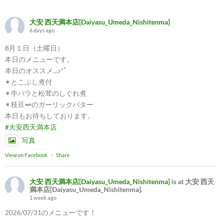
大安 西天満本店[Daiyasu_Umeda_Nishitenma]
6 days ago
8月１日（土曜日）
本日のメニューです。
本日のオススメ...♪*ﾟ
✴︎とこぶし煮付
✴︎牛バラと松茸のしぐれ煮
✴︎枝豆🫛のガーリックバター
本日もお待ちしております。
#大安西天満本店
写真
View on Facebook
·
Share
大安 西天満本店[Daiyasu_Umeda_Nishitenma]
is at 大安 西天
満本店[Daiyasu_Umeda_Nishitenma].
1 week ago
2026/07/31のメニューです！