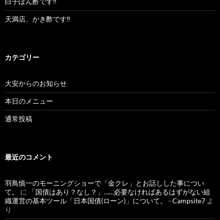
白子ぽん酢です‼︎
天満店、かき酢です‼︎
カテゴリー
大安からのお知らせ
本日のメニュー
通常投稿
最近のコメント
羽鳥慎一のモーニングショーで「金クレ」とお話しした事につい
て。
に
「国債はあり？なし？」……必要なければあるはずがない組
織運営の基本ツール「日本国債(ローン)」について。 - Campsite7
よ
り