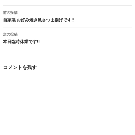
投
前の投稿
稿
自家製 お好み焼き風さつま揚げです!!
ナ
次の投稿
ビ
本日臨時休業です!!
ゲ
ー
コメントを残す
シ
ョ
ン