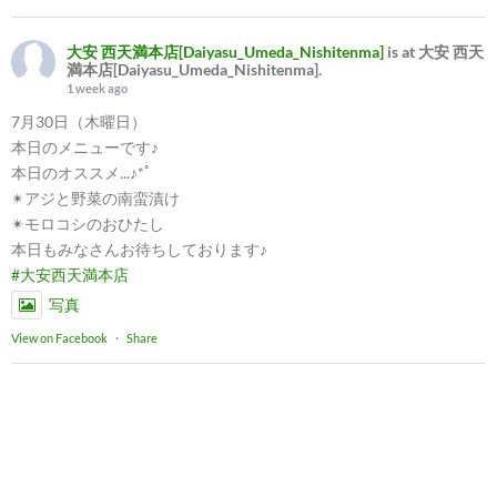
大安 西天満本店[Daiyasu_Umeda_Nishitenma]
is at 大安 西天
満本店[Daiyasu_Umeda_Nishitenma].
1 week ago
7月30日（木曜日）
本日のメニューです♪
本日のオススメ...♪*ﾟ
✴︎アジと野菜の南蛮漬け
✴︎モロコシのおひたし
本日もみなさんお待ちしております♪
#大安西天満本店
写真
View on Facebook
·
Share