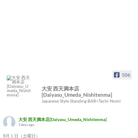
506
大安 西天満本店
[Daiyasu_Umeda_Nishitenma]
Japanese Style Standing BAR=Tachi-Nomi
大安 西天満本店[Daiyasu_Umeda_Nishitenma]
5 days ago
8月１日（土曜日）