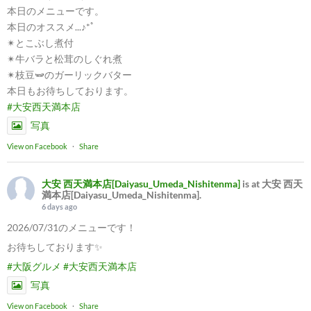
本日のメニューです。
本日のオススメ...♪*ﾟ
✴︎とこぶし煮付
✴︎牛バラと松茸のしぐれ煮
✴︎枝豆🫛のガーリックバター
本日もお待ちしております。
#大安西天満本店
写真
View on Facebook
·
Share
大安 西天満本店[Daiyasu_Umeda_Nishitenma]
is at 大安 西天
満本店[Daiyasu_Umeda_Nishitenma].
6 days ago
2026/07/31のメニューです！
お待ちしております✨
#大阪グルメ
#大安西天満本店
写真
View on Facebook
·
Share