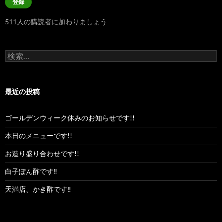
登録
ア
ド
511人の購読者に加わりましょう
レ
ス
検
索:
最近の投稿
ゴールデンウィーク休みのお知らせです!!
本日のメニューです!!
お造り盛り合わせです!!
白子ぽん酢です‼︎
天満店、かき酢です‼︎