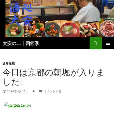
検
大安の二十四節季
索
コ
メインメ
ン
ニュー
テ
ン
通常投稿
ツ
今日は京都の朝堀が入りま
へ
した!!
ス
キ
ッ
2016年4月12日
コメントする
プ