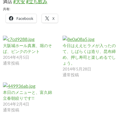
満店
#大安
#立ち飲み
共有:
Facebook
X
大阪城ホール真裏、堀のそ
今日はええヒラメが入ったの
ば、ピンクのテント
て、しばらくは造り、昆布締
2014年4月5日
め、押し寿司と楽しめるでし
通常投稿
ょう。
2014年5月28日
通常投稿
本日のメニューと、富久錦
立春朝絞りです!!
2014年2月4日
通常投稿