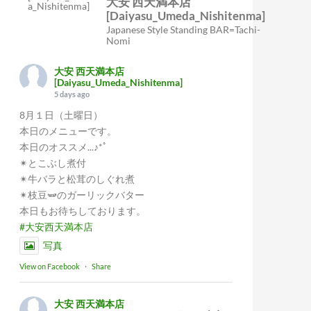
大安 西天満本店
[Daiyasu_Umeda_Nishitenma]
Japanese Style Standing BAR=Tachi-
Nomi
大安 西天満本店
[Daiyasu_Umeda_Nishitenma]
5 days ago
8月１日（土曜日）
本日のメニューです。
本日のオススメ...♪*ﾟ
✴︎とこぶし煮付
✴︎牛バラと松茸のしぐれ煮
✴︎枝豆🫛のガーリックバター
本日もお待ちしております。
#大安西天満本店
写真
View on Facebook
·
Share
大安 西天満本店