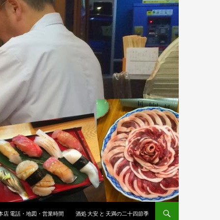
 本店 電話・地図・営業時間
酒処 大安 と 天満の二十四節季