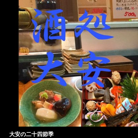
検
大安の二十四節季
索