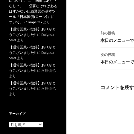
について。
に
「国債はあり？
なし？」……必要なければある
はずがない組織運営の基本ツ
ール「日本国債(ローン)」に
ついて。 - Campsite7
より
投
【通常営業へ復帰】ありがと
前の投稿
うございました!!
に
Daiyasu-
稿
本日のメニューです
Staff
より
【通常営業へ復帰】ありがと
ナ
うございました!!
に
Daiyasu-
次の投稿
Staff
より
ビ
本日のメニューです
【通常営業へ復帰】ありがと
ゲ
うございました!!
に
河原慎也
より
ー
【通常営業へ復帰】ありがと
コメントを残す
うございました!!
に
河原慎也
シ
より
ョ
ン
アーカイブ
ア
ー