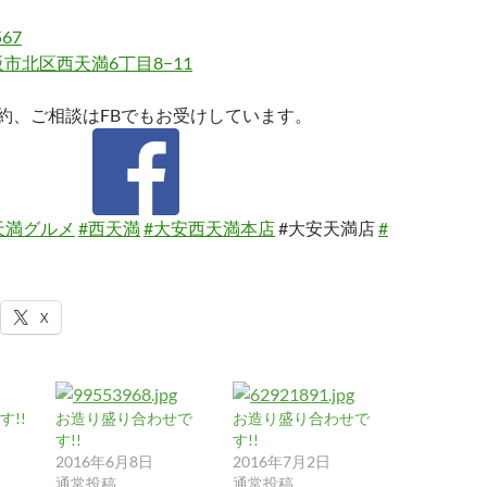
567
市北区西天満6丁目8−11
約、ご相談はFBでもお受けしています。
天満グルメ
#西天満
#大安西天満本店
#大安天満店
#
X
!!
お造り盛り合わせで
お造り盛り合わせで
す!!
す!!
2016年6月8日
2016年7月2日
通常投稿
通常投稿