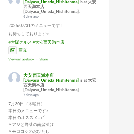
[Daiyasu_Umeda_Nishitenma]
is at 大安
西天満本店
[Daiyasu_Umeda_Nishitenma].
6 days ago
2026/07/31のメニューです！
お待ちしております✨
#大阪グルメ
#大安西天満本店
写真
View on Facebook
·
Share
大安 西天満本店
[Daiyasu_Umeda_Nishitenma]
is at 大安
西天満本店
[Daiyasu_Umeda_Nishitenma].
7 days ago
7月30日（木曜日）
本日のメニューです♪
本日のオススメ...♪*ﾟ
✴︎アジと野菜の南蛮漬け
✴︎モロコシのおひたし