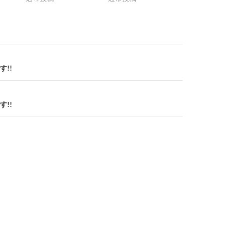
!!
!!