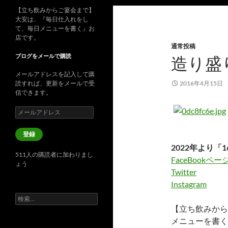
【立ち飲みからご宴会まで】
大安は、『毎日仕入れをし
て、毎日メニューを書く』お
店です。
通常投稿
ブログをメールで購読
造り盛
メールアドレスを記入して購
読すれば、更新をメールで受
2016年4月15日
信できます。
メ
ー
ル
登録
ア
2022年より「1
ド
511人の購読者に加わりまし
レ
FaceBookペー
ょう
ス
Twitter
Instagram
検
索:
【立ち飲みから
メニューを書く