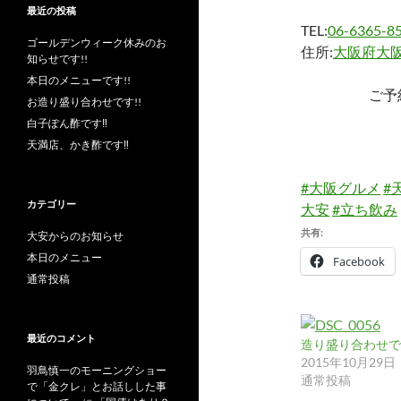
最近の投稿
TEL:
06-6365-8
ゴールデンウィーク休みのお
住所:
大阪府大阪
知らせです!!
本日のメニューです!!
ご予
お造り盛り合わせです!!
白子ぽん酢です‼︎
天満店、かき酢です‼︎
#大阪グルメ
#
カテゴリー
大安
#立ち飲み
共有:
大安からのお知らせ
本日のメニュー
Facebook
通常投稿
最近のコメント
造り盛り合わせです
2015年10月29日
羽鳥慎一のモーニングショー
通常投稿
で「金クレ」とお話しした事