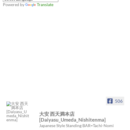
Powered by
Translate
506
大安 西天満本店
[Daiyasu_Umeda_Nishitenma]
Japanese Style Standing BAR=Tachi-Nomi