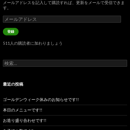
メールアドレスを記入して購読すれば、更新をメールで受信できま
す。
メ
ー
ル
登録
ア
ド
511人の購読者に加わりましょう
レ
ス
検
索:
最近の投稿
ゴールデンウィーク休みのお知らせです!!
本日のメニューです!!
お造り盛り合わせです!!