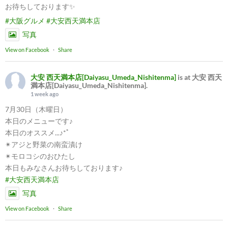
お待ちしております✨
#大阪グルメ
#大安西天満本店
写真
View on Facebook
·
Share
大安 西天満本店[Daiyasu_Umeda_Nishitenma]
is at 大安 西天
満本店[Daiyasu_Umeda_Nishitenma].
1 week ago
7月30日（木曜日）
本日のメニューです♪
本日のオススメ...♪*ﾟ
✴︎アジと野菜の南蛮漬け
✴︎モロコシのおひたし
本日もみなさんお待ちしております♪
#大安西天満本店
写真
View on Facebook
·
Share