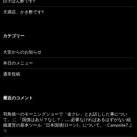
白子ぽん酢です‼︎
天満店、かき酢です‼︎
カテゴリー
大安からのお知らせ
本日のメニュー
通常投稿
最近のコメント
羽鳥慎一のモーニングショーで「金クレ」とお話しした事につい
て。
に
「国債はあり？なし？」……必要なければあるはずがない組
織運営の基本ツール「日本国債(ローン)」について。 - Campsite7
よ
り