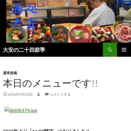
検
大安の二十四節季
索
コ
メインメ
ン
ニュー
テ
ン
通常投稿
ツ
本日のメニューです!!
へ
ス
2016年5月12日
コメントする
キ
ッ
プ