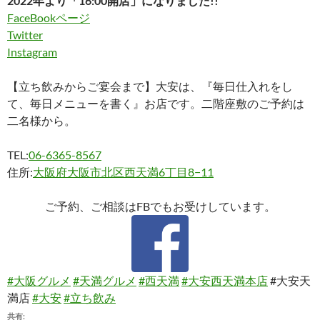
2022年より「16:00開店」になりました!!
FaceBookページ
Twitter
Instagram
【立ち飲みからご宴会まで】大安は、『毎日仕入れをし
て、毎日メニューを書く』お店です。二階座敷のご予約は
二名様から。
TEL:
06-6365-8567
住所:
大阪府大阪市北区西天満6丁目8−11
ご予約、ご相談はFBでもお受けしています。
#大阪グルメ
#天満グルメ
#西天満
#大安西天満本店
#大安天
満店
#大安
#立ち飲み
共有: