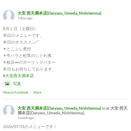
大安 西天満本店[Daiyasu_Umeda_Nishitenma]
7 days ago
8月１日（土曜日）
本日のメニューです。
本日のオススメ...♪*ﾟ
✴︎とこぶし煮付
✴︎牛バラと松茸のしぐれ煮
✴︎枝豆🫛のガーリックバター
本日もお待ちしております。
#大安西天満本店
写真
View on Facebook
·
Share
大安 西天満本店[Daiyasu_Umeda_Nishitenma]
is at 大安 西天
満本店[Daiyasu_Umeda_Nishitenma].
1 week ago
2026/07/31のメニューです！