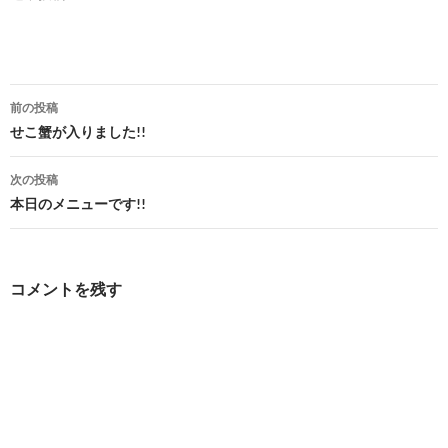
投
前の投稿
稿
せこ蟹が入りました!!
ナ
次の投稿
ビ
本日のメニューです!!
ゲ
ー
コメントを残す
シ
ョ
ン