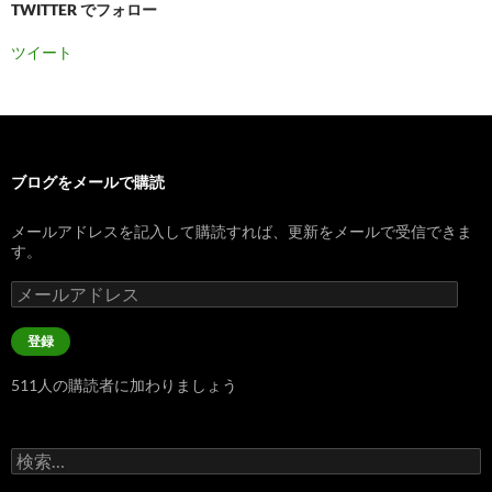
TWITTER でフォロー
ツイート
ブログをメールで購読
メールアドレスを記入して購読すれば、更新をメールで受信できま
す。
メ
ー
ル
登録
ア
ド
511人の購読者に加わりましょう
レ
ス
検
索: