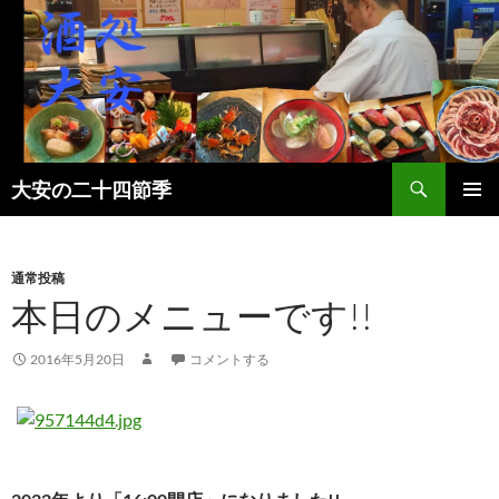
検
大安の二十四節季
索
コ
メインメ
ン
ニュー
テ
ン
通常投稿
ツ
本日のメニューです!!
へ
ス
2016年5月20日
コメントする
キ
ッ
プ