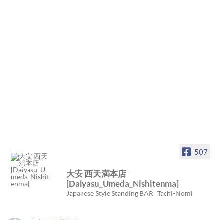
507
大安 西天満本店
[Daiyasu_Umeda_Nishitenma]
Japanese Style Standing BAR=Tachi-Nomi