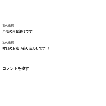
投
前の投稿
稿
ハモの南蛮漬けです!!
ナ
次の投稿
ビ
昨日のお造り盛り合わせです!！
ゲ
ー
コメントを残す
シ
ョ
ン