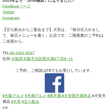
2022年より「16:00開店」になりました!!
FaceBookページ
Twitter
Instagram
【立ち飲みからご宴会まで】大安は、『毎日仕入れをし
て、毎日メニューを書く』お店です。二階座敷のご予約は
二名様から。
TEL:
06-6365-8567
住所:
大阪府大阪市北区西天満6丁目8−11
ご予約、ご相談はFBでもお受けしています。
#大阪グルメ
#天満グルメ
#西天満
#大安西天満本店
#大安天
満店
#大安
#立ち飲み
共有: