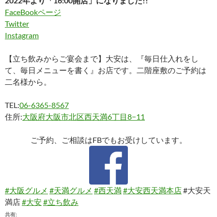
2022年より「16:00開店」になりました!!
FaceBookページ
Twitter
Instagram
【立ち飲みからご宴会まで】大安は、『毎日仕入れをし
て、毎日メニューを書く』お店です。二階座敷のご予約は
二名様から。
TEL:
06-6365-8567
住所:
大阪府大阪市北区西天満6丁目8−11
ご予約、ご相談はFBでもお受けしています。
#大阪グルメ
#天満グルメ
#西天満
#大安西天満本店
#大安天
満店
#大安
#立ち飲み
共有: