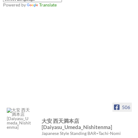
Powered by
Translate
506
大安 西天満本店
[Daiyasu_Umeda_Nishitenma]
Japanese Style Standing BAR=Tachi-Nomi