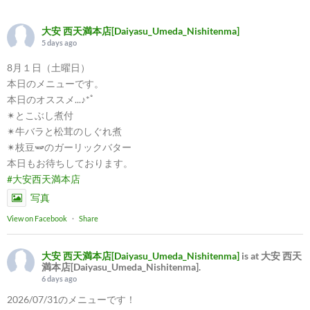
大安 西天満本店[Daiyasu_Umeda_Nishitenma]
5 days ago
8月１日（土曜日）
本日のメニューです。
本日のオススメ...♪*ﾟ
✴︎とこぶし煮付
✴︎牛バラと松茸のしぐれ煮
✴︎枝豆🫛のガーリックバター
本日もお待ちしております。
#大安西天満本店
写真
View on Facebook
·
Share
大安 西天満本店[Daiyasu_Umeda_Nishitenma]
is at 大安 西天
満本店[Daiyasu_Umeda_Nishitenma].
6 days ago
2026/07/31のメニューです！