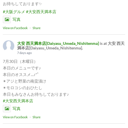
お待ちしております✨
#大阪グルメ
#大安西天満本店
写真
View on Facebook
·
Share
大安 西天満本店[Daiyasu_Umeda_Nishitenma]
is at 大安 西天
満本店[Daiyasu_Umeda_Nishitenma].
7 days ago
7月30日（木曜日）
本日のメニューです♪
本日のオススメ...♪*ﾟ
✴︎アジと野菜の南蛮漬け
✴︎モロコシのおひたし
本日もみなさんお待ちしております♪
#大安西天満本店
写真
View on Facebook
·
Share