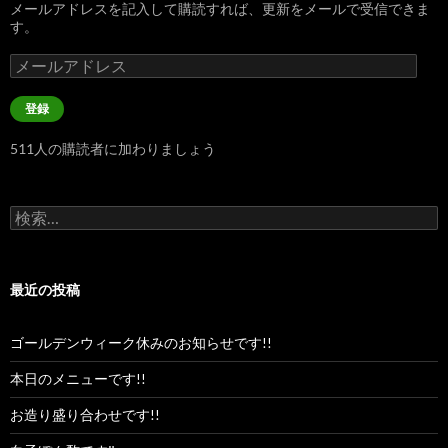
メールアドレスを記入して購読すれば、更新をメールで受信できま
す。
メ
ー
ル
登録
ア
ド
511人の購読者に加わりましょう
レ
ス
検
索:
最近の投稿
ゴールデンウィーク休みのお知らせです!!
本日のメニューです!!
お造り盛り合わせです!!