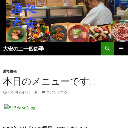
検
大安の二十四節季
索
コ
メインメ
ン
ニュー
テ
ン
通常投稿
ツ
本日のメニューです!!
へ
ス
2016年6月7日
コメントする
キ
ッ
プ