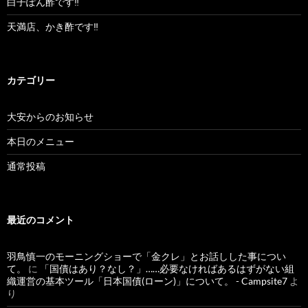
白子ぽん酢です‼︎
天満店、かき酢です‼︎
カテゴリー
大安からのお知らせ
本日のメニュー
通常投稿
最近のコメント
羽鳥慎一のモーニングショーで「金クレ」とお話しした事につい
て。
に
「国債はあり？なし？」……必要なければあるはずがない組
織運営の基本ツール「日本国債(ローン)」について。 - Campsite7
よ
り