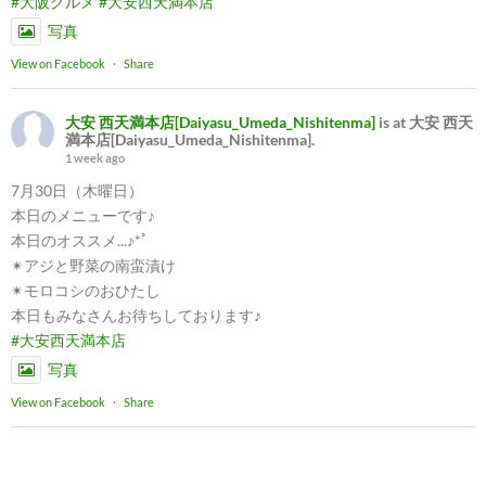
#大阪グルメ
#大安西天満本店
写真
View on Facebook
·
Share
大安 西天満本店[Daiyasu_Umeda_Nishitenma]
is at 大安 西天
満本店[Daiyasu_Umeda_Nishitenma].
1 week ago
7月30日（木曜日）
本日のメニューです♪
本日のオススメ...♪*ﾟ
✴︎アジと野菜の南蛮漬け
✴︎モロコシのおひたし
本日もみなさんお待ちしております♪
#大安西天満本店
写真
View on Facebook
·
Share