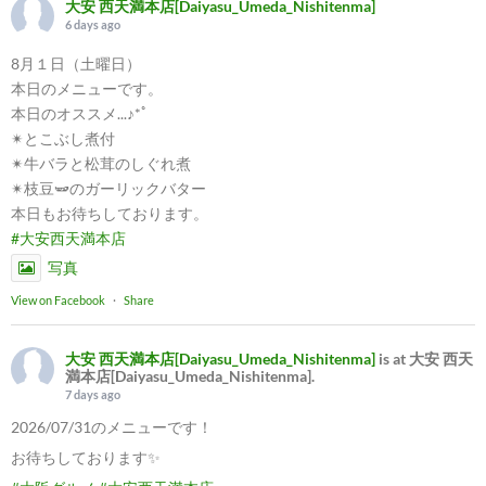
大安 西天満本店[Daiyasu_Umeda_Nishitenma]
6 days ago
8月１日（土曜日）
本日のメニューです。
本日のオススメ...♪*ﾟ
✴︎とこぶし煮付
✴︎牛バラと松茸のしぐれ煮
✴︎枝豆🫛のガーリックバター
本日もお待ちしております。
#大安西天満本店
写真
View on Facebook
·
Share
大安 西天満本店[Daiyasu_Umeda_Nishitenma]
is at 大安 西天
満本店[Daiyasu_Umeda_Nishitenma].
7 days ago
2026/07/31のメニューです！
お待ちしております✨