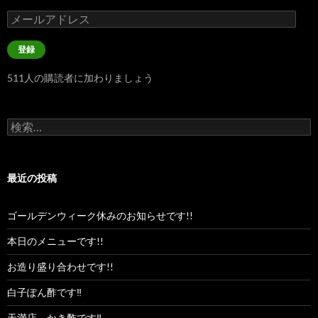
メ
ー
ル
登録
ア
ド
511人の購読者に加わりましょう
レ
ス
検
索:
最近の投稿
ゴールデンウィーク休みのお知らせです!!
本日のメニューです!!
お造り盛り合わせです!!
白子ぽん酢です‼︎
天満店、かき酢です‼︎