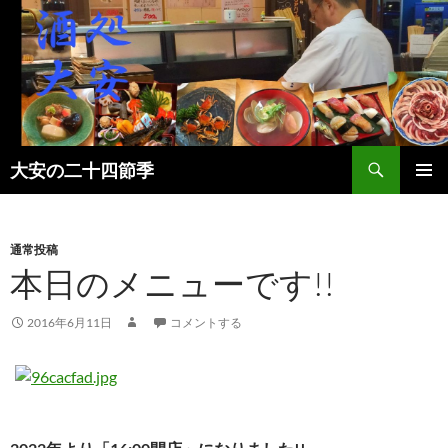
検
大安の二十四節季
索
コ
メインメ
ン
ニュー
テ
ン
通常投稿
ツ
本日のメニューです!!
へ
ス
2016年6月11日
コメントする
キ
ッ
プ