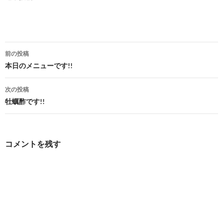
投
前の投稿
稿
本日のメニューです!!
ナ
次の投稿
ビ
牡蠣酢です!!
ゲ
ー
コメントを残す
シ
ョ
ン