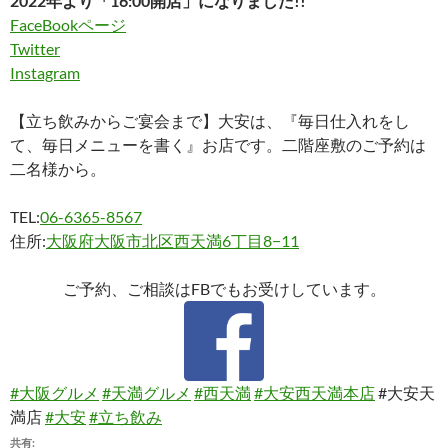
2022年より「16:00開店」になりました!!
FaceBookページ
Twitter
Instagram
【立ち飲みからご宴会まで】大安は、『毎日仕入れをし
て、毎日メニューを書く』お店です。二階座敷のご予約は
二名様から。
TEL:
06-6365-8567
住所:
大阪府大阪市北区西天満6丁目8−11
ご予約、ご相談はFBでもお受けしています。
#大阪グルメ
#天満グルメ
#西天満
#大安西天満本店
#大安天
満店
#大安
#立ち飲み
共有: