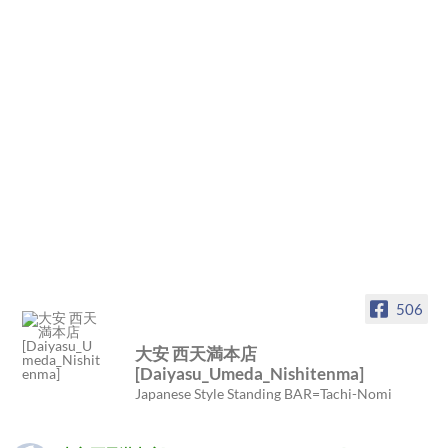
506
大安 西天満本店
[Daiyasu_Umeda_Nishitenma]
Japanese Style Standing BAR=Tachi-Nomi