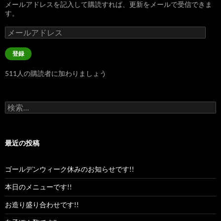
メールアドレスを記入して購読すれば、更新をメールで受信できま
す。
メ
ー
ル
登録
ア
ド
511人の購読者に加わりましょう
レ
ス
検
索:
最近の投稿
ゴールデンウィーク休みのお知らせです!!
本日のメニューです!!
お造り盛り合わせです!!