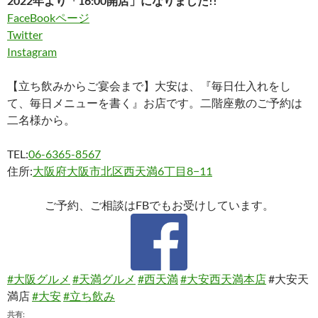
2022年より「16:00開店」になりました!!
FaceBookページ
Twitter
Instagram
【立ち飲みからご宴会まで】大安は、『毎日仕入れをし
て、毎日メニューを書く』お店です。二階座敷のご予約は
二名様から。
TEL:
06-6365-8567
住所:
大阪府大阪市北区西天満6丁目8−11
ご予約、ご相談はFBでもお受けしています。
#大阪グルメ
#天満グルメ
#西天満
#大安西天満本店
#大安天
満店
#大安
#立ち飲み
共有: