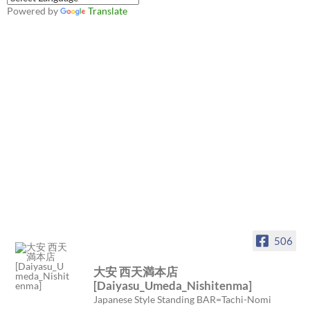
Powered by
Translate
506
大安 西天満本店
[Daiyasu_Umeda_Nishitenma]
Japanese Style Standing BAR=Tachi-Nomi