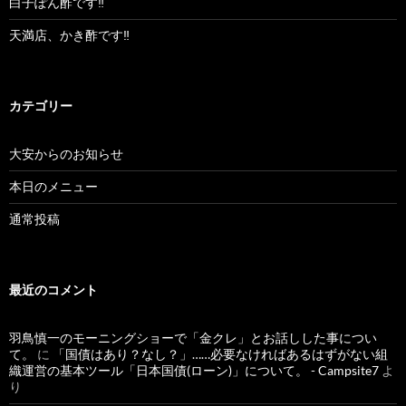
白子ぽん酢です‼︎
天満店、かき酢です‼︎
カテゴリー
大安からのお知らせ
本日のメニュー
通常投稿
最近のコメント
羽鳥慎一のモーニングショーで「金クレ」とお話しした事につい
て。
に
「国債はあり？なし？」……必要なければあるはずがない組
織運営の基本ツール「日本国債(ローン)」について。 - Campsite7
よ
り