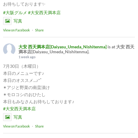
お待ちしております✨
#大阪グルメ
#大安西天満本店
写真
View on Facebook
·
Share
大安 西天満本店[Daiyasu_Umeda_Nishitenma]
is at 大安 西天
満本店[Daiyasu_Umeda_Nishitenma].
1 week ago
7月30日（木曜日）
本日のメニューです♪
本日のオススメ...♪*ﾟ
✴︎アジと野菜の南蛮漬け
✴︎モロコシのおひたし
本日もみなさんお待ちしております♪
#大安西天満本店
写真
View on Facebook
·
Share