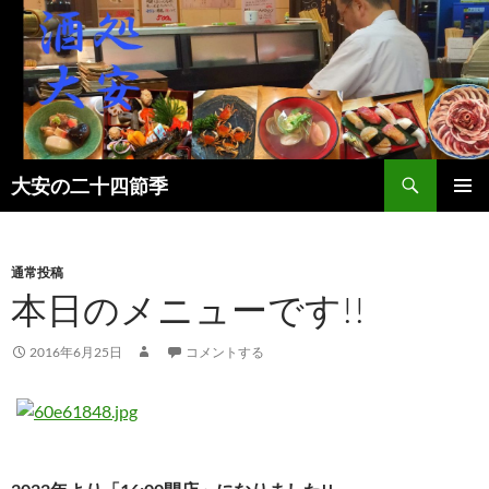
検
大安の二十四節季
索
コ
メインメ
ン
ニュー
テ
ン
通常投稿
ツ
本日のメニューです!!
へ
ス
2016年6月25日
コメントする
キ
ッ
プ