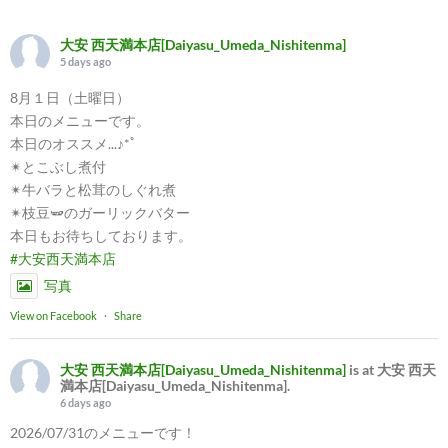
大安 西天満本店[Daiyasu_Umeda_Nishitenma]
5 days ago
8月１日（土曜日）
本日のメニューです。
本日のオススメ...♪*ﾟ
✴︎とこぶし煮付
✴︎牛バラと松茸のしぐれ煮
✴︎枝豆🫛のガーリックバター
本日もお待ちしております。
#大安西天満本店
写真
View on Facebook
·
Share
大安 西天満本店[Daiyasu_Umeda_Nishitenma]
is at 大安 西天
満本店[Daiyasu_Umeda_Nishitenma].
6 days ago
2026/07/31のメニューです！