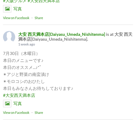
#大阪グルメ
#大安西天満本店
写真
View on Facebook
·
Share
大安 西天満本店[Daiyasu_Umeda_Nishitenma]
is at 大安 西天
満本店[Daiyasu_Umeda_Nishitenma].
1 week ago
7月30日（木曜日）
本日のメニューです♪
本日のオススメ...♪*ﾟ
✴︎アジと野菜の南蛮漬け
✴︎モロコシのおひたし
本日もみなさんお待ちしております♪
#大安西天満本店
写真
View on Facebook
·
Share