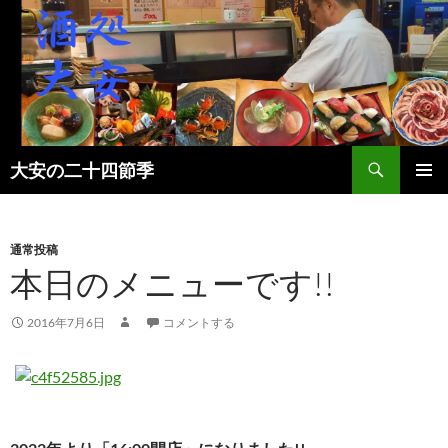
検
大安の二十四節季
索
コ
メインメ
ン
ニュー
テ
ン
通常投稿
ツ
本日のメニューです!!
へ
ス
2016年7月6日
コメントする
キ
ッ
プ