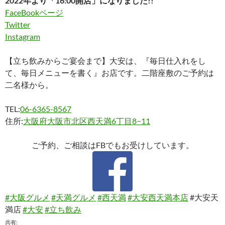
2022年より「16:00開店」になりました!!
FaceBookページ
Twitter
Instagram
【立ち飲みからご宴会まで】大安は、『毎日仕入れをし
て、毎日メニューを書く』お店です。二階座敷のご予約は
二名様から。
TEL:
06-6365-8567
住所:
大阪府大阪市北区西天満6丁目8−11
ご予約、ご相談はFBでもお受けしています。
#大阪グルメ
#天満グルメ
#西天満
#大安西天満本店
#大安天
満店
#大安
#立ち飲み
共有: