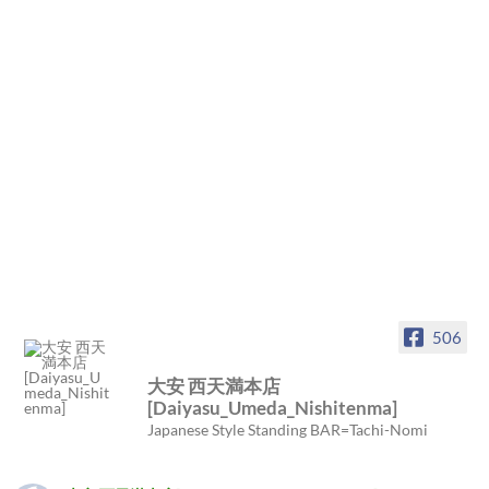
506
大安 西天満本店
[Daiyasu_Umeda_Nishitenma]
Japanese Style Standing BAR=Tachi-Nomi