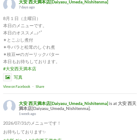
大安 西天満本店[Daiyasu_Umeda_Nishitenma]
7 days ago
8月１日（土曜日）
本日のメニューです。
本日のオススメ...♪*ﾟ
✴︎とこぶし煮付
✴︎牛バラと松茸のしぐれ煮
✴︎枝豆🫛のガーリックバター
本日もお待ちしております。
#大安西天満本店
写真
View on Facebook
·
Share
大安 西天満本店[Daiyasu_Umeda_Nishitenma]
is at 大安 西天
満本店[Daiyasu_Umeda_Nishitenma].
1 week ago
2026/07/31のメニューです！
お待ちしております✨