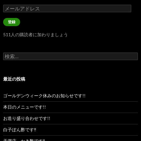
メ
ー
ル
登録
ア
ド
511人の購読者に加わりましょう
レ
ス
検
索:
最近の投稿
ゴールデンウィーク休みのお知らせです!!
本日のメニューです!!
お造り盛り合わせです!!
白子ぽん酢です‼︎
天満店、かき酢です‼︎