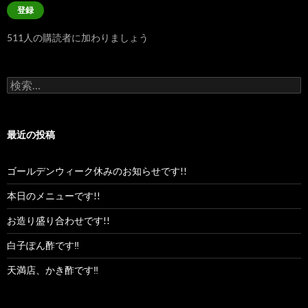
ル
登録
ア
ド
511人の購読者に加わりましょう
レ
ス
検
索:
最近の投稿
ゴールデンウィーク休みのお知らせです!!
本日のメニューです!!
お造り盛り合わせです!!
白子ぽん酢です‼︎
天満店、かき酢です‼︎