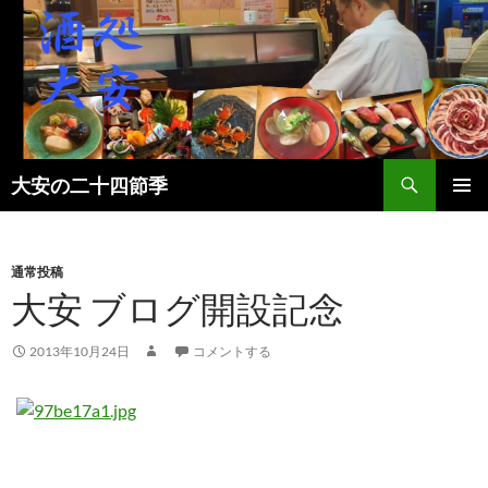
検
大安の二十四節季
索
コ
メインメ
ン
ニュー
テ
ン
通常投稿
ツ
大安 ブログ開設記念
へ
ス
2013年10月24日
コメントする
キ
ッ
プ