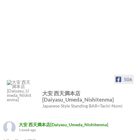
506
大安 西天満本店
[Daiyasu_Umeda_Nishitenma]
Japanese Style Standing BAR=Tachi-Nomi
大安 西天満本店[Daiyasu_Umeda_Nishitenma]
1 week ago