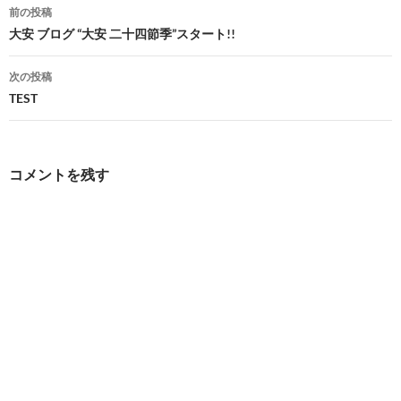
投
前の投稿
稿
大安 ブログ “大安 二十四節季”スタート!!
ナ
次の投稿
ビ
TEST
ゲ
ー
コメントを残す
シ
ョ
ン