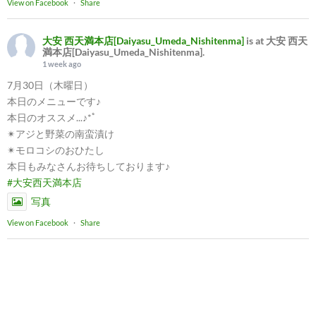
View on Facebook
·
Share
大安 西天満本店[Daiyasu_Umeda_Nishitenma]
is at 大安 西天
満本店[Daiyasu_Umeda_Nishitenma].
1 week ago
7月30日（木曜日）
本日のメニューです♪
本日のオススメ...♪*ﾟ
✴︎アジと野菜の南蛮漬け
✴︎モロコシのおひたし
本日もみなさんお待ちしております♪
#大安西天満本店
写真
View on Facebook
·
Share