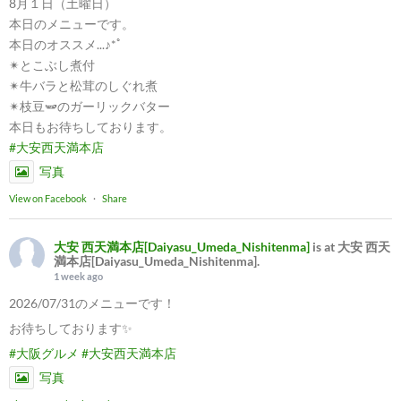
8月１日（土曜日）
本日のメニューです。
本日のオススメ...♪*ﾟ
✴︎とこぶし煮付
✴︎牛バラと松茸のしぐれ煮
✴︎枝豆🫛のガーリックバター
本日もお待ちしております。
#大安西天満本店
写真
View on Facebook
·
Share
大安 西天満本店[Daiyasu_Umeda_Nishitenma]
is at 大安 西天
満本店[Daiyasu_Umeda_Nishitenma].
1 week ago
2026/07/31のメニューです！
お待ちしております✨
#大阪グルメ
#大安西天満本店
写真