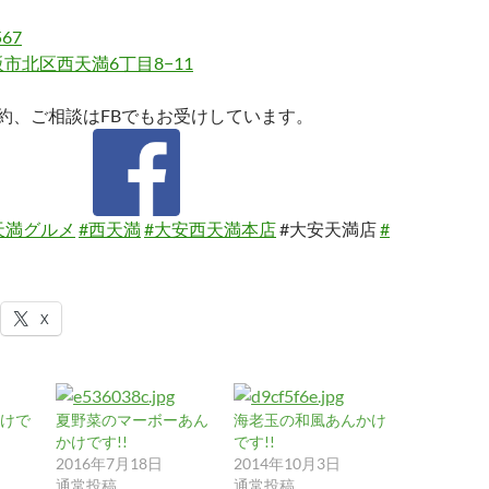
567
市北区西天満6丁目8−11
約、ご相談はFBでもお受けしています。
天満グルメ
#西天満
#大安西天満本店
#大安天満店
#
X
けで
夏野菜のマーボーあん
海老玉の和風あんかけ
かけです!!
です!!
2016年7月18日
2014年10月3日
通常投稿
通常投稿