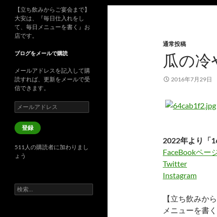
【立ち飲みからご宴会まで】
大安は、『毎日仕入れをし
て、毎日メニューを書く』お
店です。
通常投稿
ブログをメールで購読
瓜の冷
メールアドレスを記入して購
読すれば、更新をメールで受
2016年7月29日
信できます。
メ
ー
ル
登録
ア
2022年より「1
ド
511人の購読者に加わりまし
レ
FaceBookペー
ょう
ス
Twitter
Instagram
検
索:
【立ち飲みから
メニューを書く