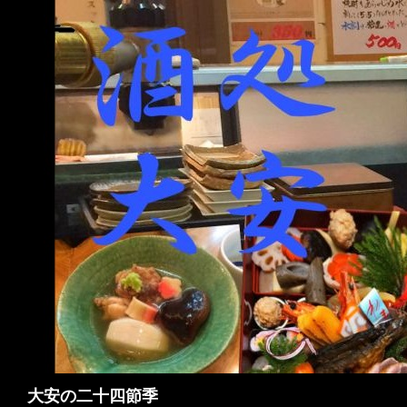
検
大安の二十四節季
索