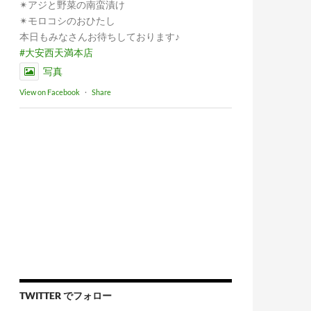
✴︎アジと野菜の南蛮漬け
✴︎モロコシのおひたし
本日もみなさんお待ちしております♪
#大安西天満本店
写真
View on Facebook
·
Share
TWITTER でフォロー