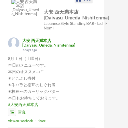
大安 西天満本店
[Daiyasu_Umeda_Nishitenma]
Japanese Style Standing BAR=Tachi-
Nomi
大安 西天満本店
[Daiyasu_Umeda_Nishitenma]
7 days ago
8月１日（土曜日）
本日のメニューです。
本日のオススメ...♪*ﾟ
✴︎とこぶし煮付
✴︎牛バラと松茸のしぐれ煮
✴︎枝豆🫛のガーリックバター
本日もお待ちしております。
#大安西天満本店
写真
View on Facebook
·
Share