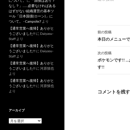
について。
に
「国債はあり？
なし？」……必要なければある
はずがない組織運営の基本ツ
ール「日本国債(ローン)」に
ついて。 - Campsite7
より
投
【通常営業へ復帰】ありがと
前の投稿
うございました!!
に
Daiyasu-
稿
本日のメニューです
Staff
より
【通常営業へ復帰】ありがと
ナ
うございました!!
に
Daiyasu-
次の投稿
Staff
より
ビ
ポケモンです!!
【通常営業へ復帰】ありがと
す!!
ゲ
うございました!!
に
河原慎也
より
ー
【通常営業へ復帰】ありがと
うございました!!
に
河原慎也
シ
コメントを残す
より
ョ
ン
アーカイブ
ア
ー