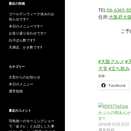
最近の投稿
TEL:
06-6365-8
ゴールデンウィーク休みのお
住所:
大阪府大阪
知らせです!!
本日のメニューです!!
ご予
お造り盛り合わせです!!
白子ぽん酢です‼︎
天満店、かき酢です‼︎
#大阪グルメ
#
カテゴリー
大安
#立ち飲み
共有:
大安からのお知らせ
本日のメニュー
Facebook
通常投稿
最近のコメント
かぶらの卵あんか
す!!
羽鳥慎一のモーニングショー
2016年10月31日
で「金クレ」とお話しした事
通常投稿