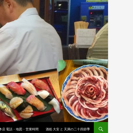
 本店 電話・地図・営業時間
酒処 大安 と 天満の二十四節季