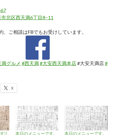
567
市北区西天満6丁目8−11
約、ご相談はFBでもお受けしています。
天満グルメ
#西天満
#大安西天満本店
#大安天満店
#
X
!!
本日のメニューです。
本日のメニューです。