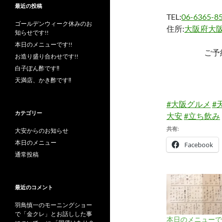
最近の投稿
TEL:
06-6365-8
ゴールデンウィーク休みのお
住所:
大阪府大阪
知らせです!!
本日のメニューです!!
ご予
お造り盛り合わせです!!
白子ぽん酢です‼︎
天満店、かき酢です‼︎
#大阪グルメ
#
カテゴリー
大安
#立ち飲み
共有:
大安からのお知らせ
本日のメニュー
Facebook
通常投稿
最近のコメント
羽鳥慎一のモーニングショー
で「金クレ」とお話しした事
本日のメニューです