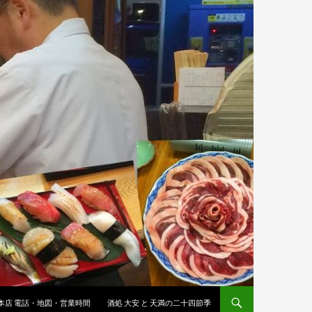
 本店 電話・地図・営業時間
酒処 大安 と 天満の二十四節季