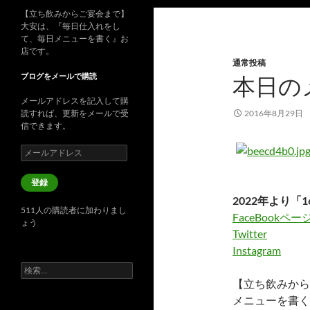
【立ち飲みからご宴会まで】
大安は、『毎日仕入れをし
て、毎日メニューを書く』お
店です。
通常投稿
ブログをメールで購読
本日の
メールアドレスを記入して購
読すれば、更新をメールで受
2016年8月29日
信できます。
メ
ー
ル
登録
ア
2022年より「1
ド
511人の購読者に加わりまし
レ
FaceBookペー
ょう
ス
Twitter
Instagram
検
索:
【立ち飲みから
メニューを書く