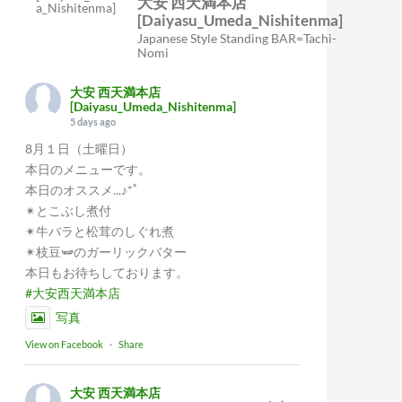
大安 西天満本店
[Daiyasu_Umeda_Nishitenma]
Japanese Style Standing BAR=Tachi-
Nomi
大安 西天満本店
[Daiyasu_Umeda_Nishitenma]
5 days ago
8月１日（土曜日）
本日のメニューです。
本日のオススメ...♪*ﾟ
✴︎とこぶし煮付
✴︎牛バラと松茸のしぐれ煮
✴︎枝豆🫛のガーリックバター
本日もお待ちしております。
#大安西天満本店
写真
View on Facebook
·
Share
大安 西天満本店