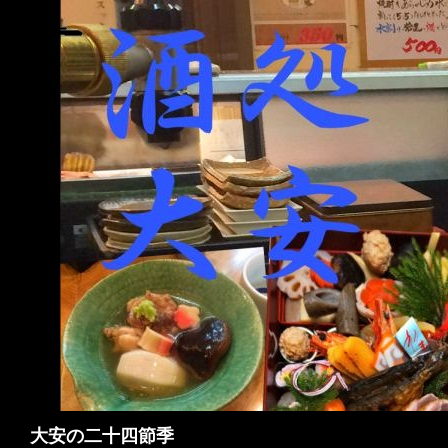
検
大安の二十四節季
索