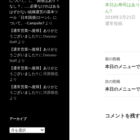
について。
に
「国債はあり？
本日お寿司はあり
なし？」……必要なければある
ん!!
はずがない組織運営の基本ツ
2018年2月21日
ール「日本国債(ローン)」に
通常投稿
ついて。 - Campsite7
より
【通常営業へ復帰】ありがと
うございました!!
に
Daiyasu-
Staff
より
【通常営業へ復帰】ありがと
投
うございました!!
に
Daiyasu-
前の投稿
Staff
より
稿
本日のメニューです
【通常営業へ復帰】ありがと
うございました!!
に
河原慎也
ナ
より
次の投稿
ビ
【通常営業へ復帰】ありがと
本日のメニューです
うございました!!
に
河原慎也
ゲ
より
ー
コメントを残す
アーカイブ
シ
ア
ョ
ー