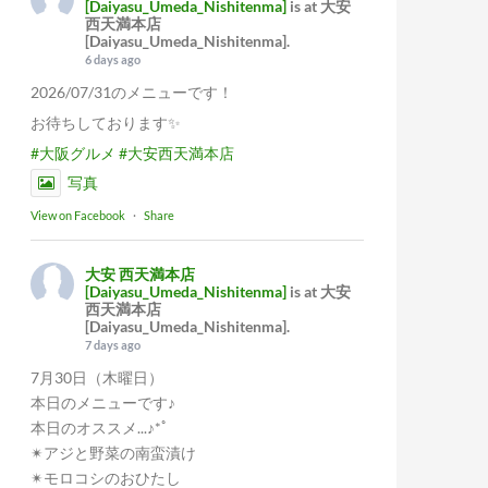
[Daiyasu_Umeda_Nishitenma]
is at 大安
西天満本店
[Daiyasu_Umeda_Nishitenma].
6 days ago
2026/07/31のメニューです！
お待ちしております✨
#大阪グルメ
#大安西天満本店
写真
View on Facebook
·
Share
大安 西天満本店
[Daiyasu_Umeda_Nishitenma]
is at 大安
西天満本店
[Daiyasu_Umeda_Nishitenma].
7 days ago
7月30日（木曜日）
本日のメニューです♪
本日のオススメ...♪*ﾟ
✴︎アジと野菜の南蛮漬け
✴︎モロコシのおひたし