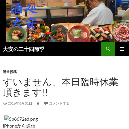
検
大安の二十四節季
索
コ
メインメ
ン
ニュー
テ
ン
通常投稿
ツ
すいません、本日臨時休業
へ
頂きます!!
ス
キ
ッ
2016年8月31日
コメントする
プ
iPhoneから送信