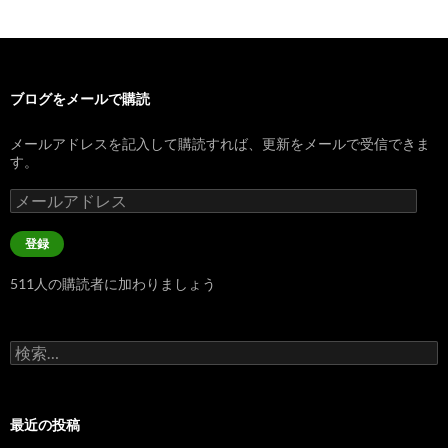
ブログをメールで購読
メールアドレスを記入して購読すれば、更新をメールで受信できま
す。
メ
ー
ル
登録
ア
ド
511人の購読者に加わりましょう
レ
ス
検
索:
最近の投稿