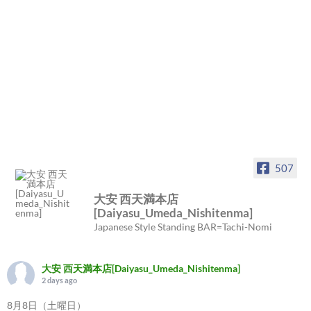
507
大安 西天満本店
[Daiyasu_Umeda_Nishitenma]
Japanese Style Standing BAR=Tachi-Nomi
大安 西天満本店[Daiyasu_Umeda_Nishitenma]
2 days ago
8月8日（土曜日）