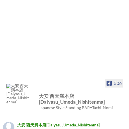
506
大安 西天満本店
[Daiyasu_Umeda_Nishitenma]
Japanese Style Standing BAR=Tachi-Nomi
大安 西天満本店[Daiyasu_Umeda_Nishitenma]