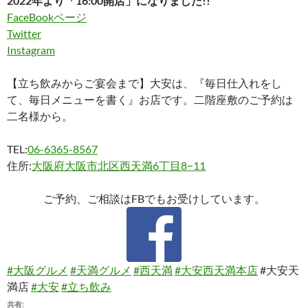
2022年より「16:00開店」になりました!!
FaceBookページ
Twitter
Instagram
【立ち飲みからご宴会まで】大安は、『毎日仕入れをし
て、毎日メニューを書く』お店です。二階座敷のご予約は
二名様から。
TEL:
06-6365-8567
住所:
大阪府大阪市北区西天満6丁目8−11
ご予約、ご相談はFBでもお受けしています。
#大阪グルメ
#天満グルメ
#西天満
#大安西天満本店
#大安天
満店
#大安
#立ち飲み
共有: