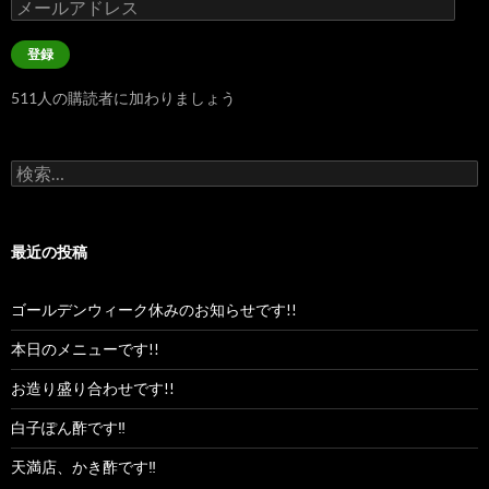
メ
ー
ル
登録
ア
ド
511人の購読者に加わりましょう
レ
ス
検
索:
最近の投稿
ゴールデンウィーク休みのお知らせです!!
本日のメニューです!!
お造り盛り合わせです!!
白子ぽん酢です‼︎
天満店、かき酢です‼︎