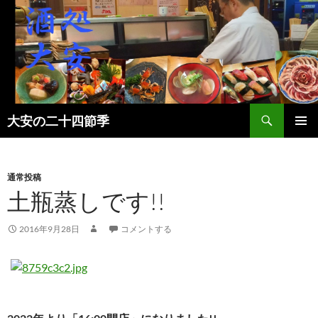
検
大安の二十四節季
索
コ
メインメ
ン
ニュー
テ
ン
通常投稿
ツ
土瓶蒸しです!!
へ
ス
2016年9月28日
コメントする
キ
ッ
プ