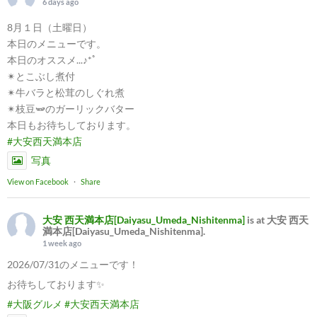
6 days ago
8月１日（土曜日）
本日のメニューです。
本日のオススメ...♪*ﾟ
✴︎とこぶし煮付
✴︎牛バラと松茸のしぐれ煮
✴︎枝豆🫛のガーリックバター
本日もお待ちしております。
#大安西天満本店
写真
View on Facebook
·
Share
大安 西天満本店[Daiyasu_Umeda_Nishitenma]
is at 大安 西天
満本店[Daiyasu_Umeda_Nishitenma].
1 week ago
2026/07/31のメニューです！
お待ちしております✨
#大阪グルメ
#大安西天満本店