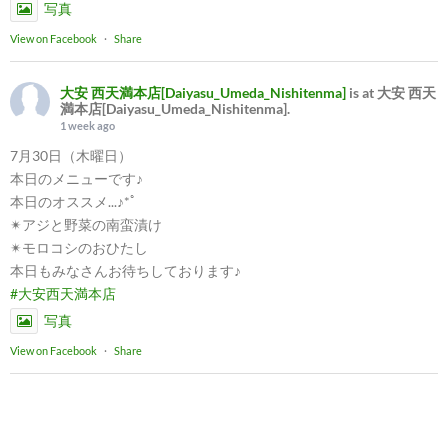
写真
View on Facebook
·
Share
大安 西天満本店[Daiyasu_Umeda_Nishitenma]
is at 大安 西天
満本店[Daiyasu_Umeda_Nishitenma].
1 week ago
7月30日（木曜日）
本日のメニューです♪
本日のオススメ...♪*ﾟ
✴︎アジと野菜の南蛮漬け
✴︎モロコシのおひたし
本日もみなさんお待ちしております♪
#大安西天満本店
写真
View on Facebook
·
Share