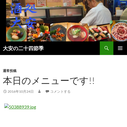
検
大安の二十四節季
索
コ
メインメ
ン
ニュー
テ
ン
通常投稿
ツ
本日のメニューです!!
へ
ス
2016年10月24日
コメントする
キ
ッ
プ