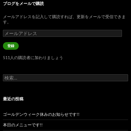
ブログをメールで購読
メールアドレスを記入して購読すれば、更新をメールで受信できま
す。
メ
ー
ル
登録
ア
ド
511人の購読者に加わりましょう
レ
ス
検
索:
最近の投稿
ゴールデンウィーク休みのお知らせです!!
本日のメニューです!!