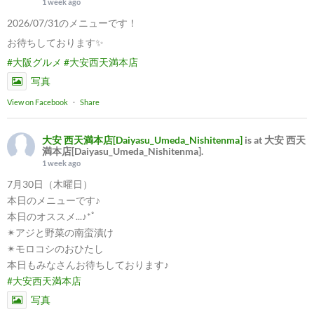
1 week ago
2026/07/31のメニューです！
お待ちしております✨
#大阪グルメ
#大安西天満本店
写真
View on Facebook
·
Share
大安 西天満本店[Daiyasu_Umeda_Nishitenma]
is at 大安 西天
満本店[Daiyasu_Umeda_Nishitenma].
1 week ago
7月30日（木曜日）
本日のメニューです♪
本日のオススメ...♪*ﾟ
✴︎アジと野菜の南蛮漬け
✴︎モロコシのおひたし
本日もみなさんお待ちしております♪
#大安西天満本店
写真