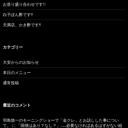
お造り盛り合わせです!!
白子ぽん酢です‼︎
天満店、かき酢です‼︎
カテゴリー
大安からのお知らせ
本日のメニュー
通常投稿
最近のコメント
羽鳥慎一のモーニングショーで「金クレ」とお話しした事につい
て。
に
「国債はあり？なし？」……必要なければあるはずがない組