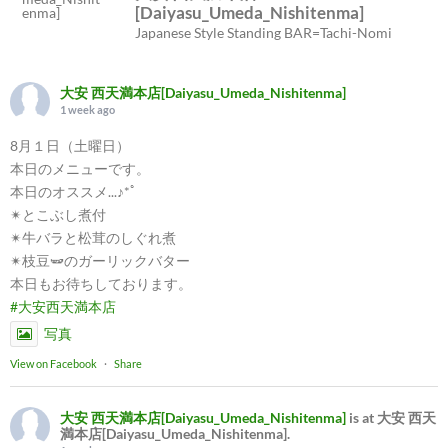
[Daiyasu_Umeda_Nishitenma]
Japanese Style Standing BAR=Tachi-Nomi
大安 西天満本店[Daiyasu_Umeda_Nishitenma]
1 week ago
8月１日（土曜日）
本日のメニューです。
本日のオススメ...♪*ﾟ
✴︎とこぶし煮付
✴︎牛バラと松茸のしぐれ煮
✴︎枝豆🫛のガーリックバター
本日もお待ちしております。
#大安西天満本店
写真
View on Facebook
·
Share
大安 西天満本店[Daiyasu_Umeda_Nishitenma]
is at 大安 西天
満本店[Daiyasu_Umeda_Nishitenma].