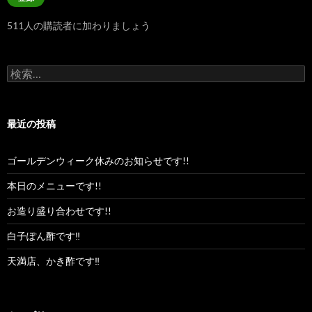
ア
ド
511人の購読者に加わりましょう
レ
ス
検
索:
最近の投稿
ゴールデンウィーク休みのお知らせです!!
本日のメニューです!!
お造り盛り合わせです!!
白子ぽん酢です‼︎
天満店、かき酢です‼︎