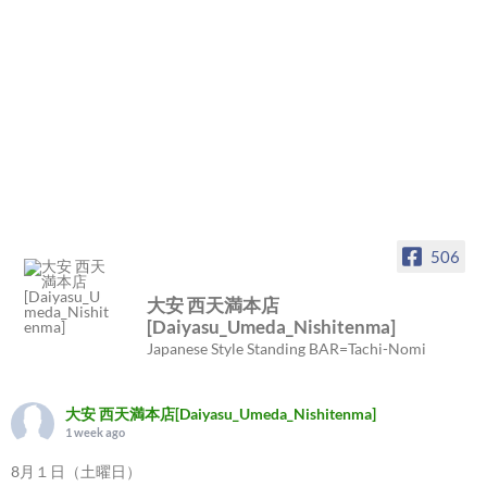
506
大安 西天満本店
[Daiyasu_Umeda_Nishitenma]
Japanese Style Standing BAR=Tachi-Nomi
大安 西天満本店[Daiyasu_Umeda_Nishitenma]
1 week ago
8月１日（土曜日）