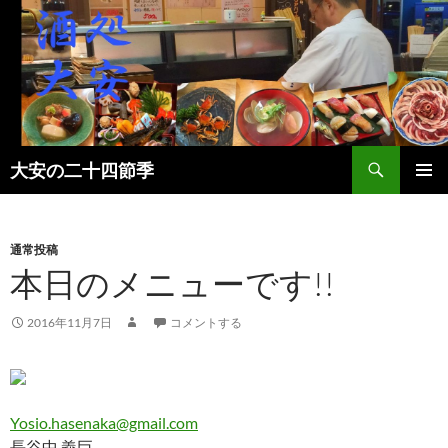
検
大安の二十四節季
索
コ
メインメ
ン
ニュー
テ
ン
通常投稿
ツ
本日のメニューです!!
へ
ス
2016年11月7日
コメントする
キ
ッ
プ
Yosio.hasenaka@gmail.com
長谷中 義巨