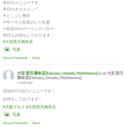
本日のメニューです。
本日のオススメ...♪*ﾟ
✴︎とこぶし煮付
✴︎牛バラと松茸のしぐれ煮
✴︎枝豆🫛のガーリックバター
本日もお待ちしております。
#大安西天満本店
写真
View on Facebook
·
Share
大安 西天満本店[Daiyasu_Umeda_Nishitenma]
is at 大安 西天
満本店[Daiyasu_Umeda_Nishitenma].
1 week ago
2026/07/31のメニューです！
お待ちしております✨
#大阪グルメ
#大安西天満本店
写真
View on Facebook
·
Share