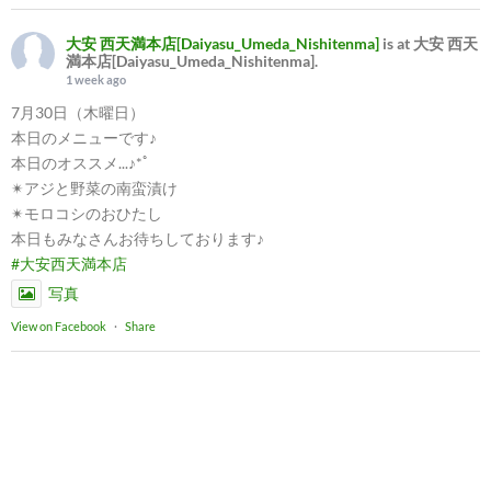
大安 西天満本店[Daiyasu_Umeda_Nishitenma]
is at 大安 西天
満本店[Daiyasu_Umeda_Nishitenma].
1 week ago
7月30日（木曜日）
本日のメニューです♪
本日のオススメ...♪*ﾟ
✴︎アジと野菜の南蛮漬け
✴︎モロコシのおひたし
本日もみなさんお待ちしております♪
#大安西天満本店
写真
View on Facebook
·
Share