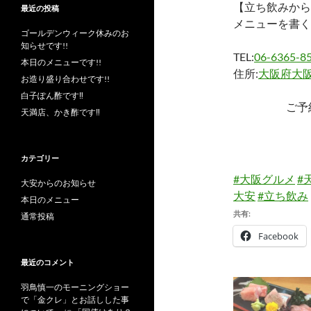
【立ち飲みから
最近の投稿
メニューを書く
ゴールデンウィーク休みのお
知らせです!!
TEL:
06-6365-8
本日のメニューです!!
住所:
大阪府大阪
お造り盛り合わせです!!
白子ぽん酢です‼︎
ご予
天満店、かき酢です‼︎
カテゴリー
#大阪グルメ
#
大安からのお知らせ
大安
#立ち飲み
本日のメニュー
共有:
通常投稿
Facebook
最近のコメント
羽鳥慎一のモーニングショー
で「金クレ」とお話しした事