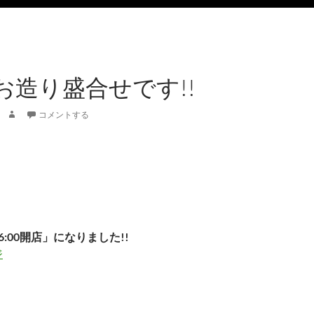
お造り盛合せです!!
コメントする
6:00開店」になりました!!
ジ