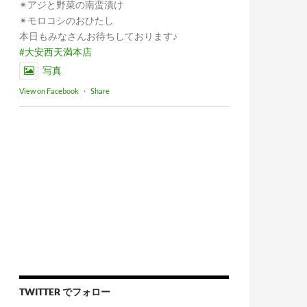
✴︎アジと野菜の南蛮漬け
✴︎モロコシのおひたし
本日もみなさんお待ちしております♪
#大安西天満本店
写真
View on Facebook
·
Share
TWITTER でフォロー