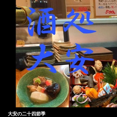
検
大安の二十四節季
索