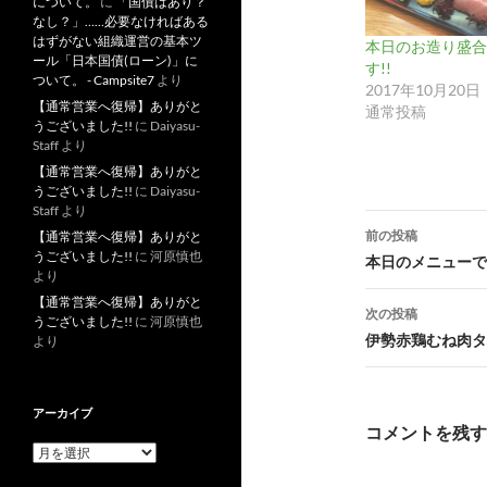
について。
に
「国債はあり？
なし？」……必要なければある
はずがない組織運営の基本ツ
本日のお造り盛合
ール「日本国債(ローン)」に
す!!
ついて。 - Campsite7
より
2017年10月20日
【通常営業へ復帰】ありがと
通常投稿
うございました!!
に
Daiyasu-
Staff
より
【通常営業へ復帰】ありがと
うございました!!
に
Daiyasu-
Staff
より
投
前の投稿
【通常営業へ復帰】ありがと
稿
うございました!!
に
河原慎也
本日のメニューです
より
ナ
【通常営業へ復帰】ありがと
次の投稿
うございました!!
に
河原慎也
ビ
伊勢赤鶏むね肉タ
より
ゲ
ー
アーカイブ
コメントを残す
シ
ア
ー