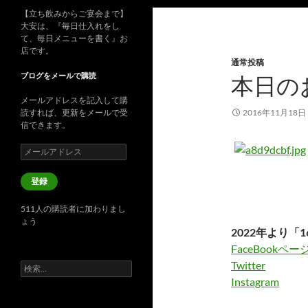
【立ち飲みからご宴会まで】
大安は、『毎日仕入れをし
て、毎日メニューを書く』お
店です。
通常投稿
ブログをメールで購読
本日の
メールアドレスを記入して購
読すれば、更新をメールで受
2016年11月18日
信できます。
メ
ー
ル
登録
ア
ド
511人の購読者に加わりまし
レ
ょう
ス
2022年より「1
FaceBookペー
Twitter
検
索:
Instagram