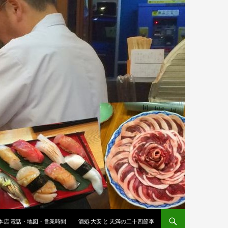
 本店 電話・地図・営業時間
酒処 大安 と 天満の二十四節季