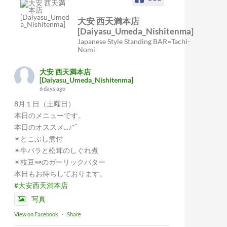
大安 西天満本店
[Daiyasu_Umeda_Nishitenma]
Japanese Style Standing BAR=Tachi-
Nomi
大安 西天満本店
[Daiyasu_Umeda_Nishitenma]
6 days ago
8月１日（土曜日）
本日のメニューです。
本日のオススメ...♪*ﾟ
✴︎とこぶし煮付
✴︎牛バラと松茸のしぐれ煮
✴︎枝豆🫛のガーリックバター
本日もお待ちしております。
#大安西天満本店
写真
View on Facebook
·
Share