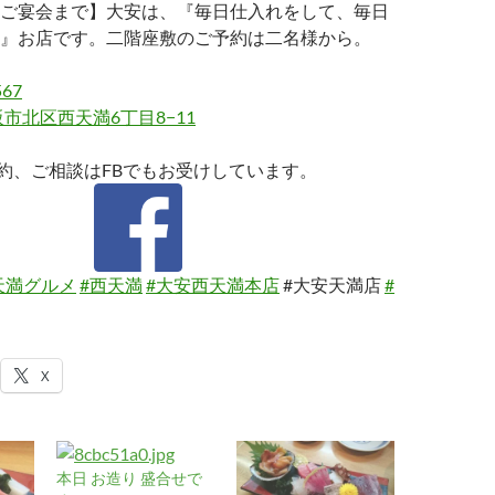
ご宴会まで】大安は、『毎日仕入れをして、毎日
』お店です。二階座敷のご予約は二名様から。
567
市北区西天満6丁目8−11
約、ご相談はFBでもお受けしています。
天満グルメ
#西天満
#大安西天満本店
#大安天満店
#
X
本日 お造り 盛合せで