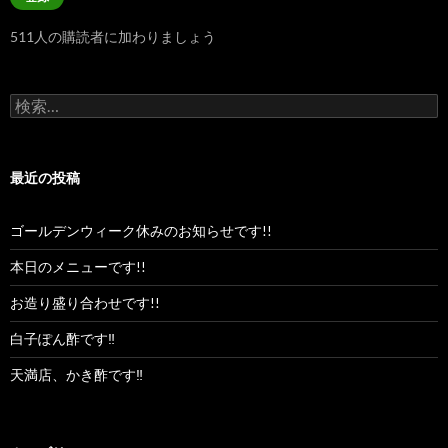
ア
ド
511人の購読者に加わりましょう
レ
ス
検
索:
最近の投稿
ゴールデンウィーク休みのお知らせです!!
本日のメニューです!!
お造り盛り合わせです!!
白子ぽん酢です‼︎
天満店、かき酢です‼︎