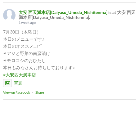
大安 西天満本店[Daiyasu_Umeda_Nishitenma]
is at 大安 西天
満本店[Daiyasu_Umeda_Nishitenma].
1 week ago
7月30日（木曜日）
本日のメニューです♪
本日のオススメ...♪*ﾟ
✴︎アジと野菜の南蛮漬け
✴︎モロコシのおひたし
本日もみなさんお待ちしております♪
#大安西天満本店
写真
View on Facebook
·
Share