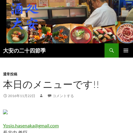
検
大安の二十四節季
索
コ
メインメ
ン
ニュー
テ
ン
通常投稿
ツ
本日のメニューです!!
へ
ス
2016年11月22日
コメントする
キ
ッ
プ
Yosio.hasenaka@gmail.com
長谷中 義巨