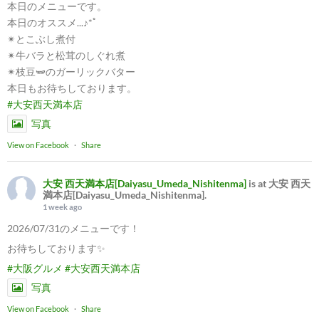
本日のメニューです。
本日のオススメ...♪*ﾟ
✴︎とこぶし煮付
✴︎牛バラと松茸のしぐれ煮
✴︎枝豆🫛のガーリックバター
本日もお待ちしております。
#大安西天満本店
写真
View on Facebook
·
Share
大安 西天満本店[Daiyasu_Umeda_Nishitenma]
is at 大安 西天
満本店[Daiyasu_Umeda_Nishitenma].
1 week ago
2026/07/31のメニューです！
お待ちしております✨
#大阪グルメ
#大安西天満本店
写真
View on Facebook
·
Share