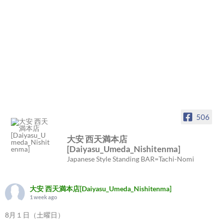
506
大安 西天満本店
[Daiyasu_Umeda_Nishitenma]
Japanese Style Standing BAR=Tachi-Nomi
大安 西天満本店[Daiyasu_Umeda_Nishitenma]
1 week ago
8月１日（土曜日）