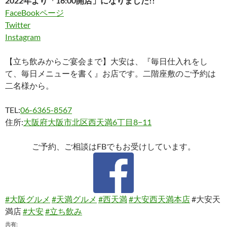
2022年より「16:00開店」になりました!!
FaceBookページ
Twitter
Instagram
【立ち飲みからご宴会まで】大安は、『毎日仕入れをし
て、毎日メニューを書く』お店です。二階座敷のご予約は
二名様から。
TEL:
06-6365-8567
住所:
大阪府大阪市北区西天満6丁目8−11
ご予約、ご相談はFBでもお受けしています。
#大阪グルメ
#天満グルメ
#西天満
#大安西天満本店
#大安天
満店
#大安
#立ち飲み
共有: