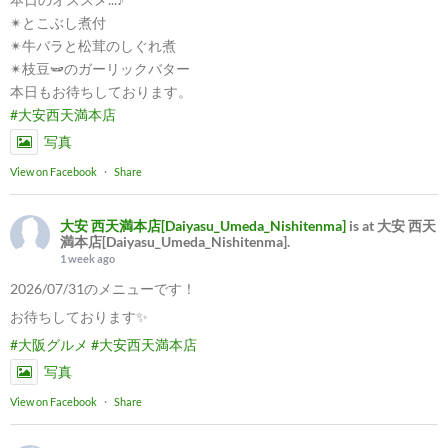
✴︎とこぶし煮付
✴︎牛バラと松茸のしぐれ煮
✴︎枝豆🫛のガーリックバター
本日もお待ちしております。
#大安西天満本店
写真
View on Facebook
·
Share
大安 西天満本店[Daiyasu_Umeda_Nishitenma]
is at 大安 西天
満本店[Daiyasu_Umeda_Nishitenma].
1 week ago
2026/07/31のメニューです！
お待ちしております✨
#大阪グルメ
#大安西天満本店
写真
View on Facebook
·
Share