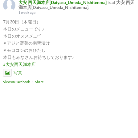
大安 西天満本店[Daiyasu_Umeda_Nishitenma]
is at 大安 西天
満本店[Daiyasu_Umeda_Nishitenma].
1 week ago
7月30日（木曜日）
本日のメニューです♪
本日のオススメ...♪*ﾟ
✴︎アジと野菜の南蛮漬け
✴︎モロコシのおひたし
本日もみなさんお待ちしております♪
#大安西天満本店
写真
View on Facebook
·
Share