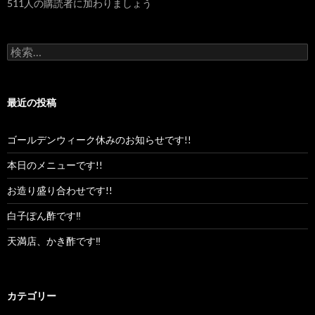
511人の購読者に加わりましょう
レ
ス
検
索:
最近の投稿
ゴールデンウィーク休みのお知らせです!!
本日のメニューです!!
お造り盛り合わせです!!
白子ぽん酢です‼︎
天満店、かき酢です‼︎
カテゴリー