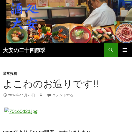
検
大安の二十四節季
索
コ
メインメ
ン
ニュー
テ
ン
通常投稿
ツ
よこわのお造りです!!
へ
ス
2016年11月23日
コメントする
キ
ッ
プ