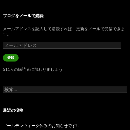
ブログをメールで購読
メールアドレスを記入して購読すれば、更新をメールで受信できま
す。
メ
ー
ル
登録
ア
ド
511人の購読者に加わりましょう
レ
ス
検
索:
最近の投稿
ゴールデンウィーク休みのお知らせです!!