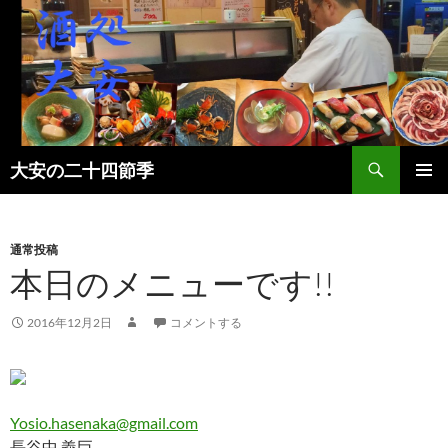
検
大安の二十四節季
索
コ
メインメ
ン
ニュー
テ
ン
通常投稿
ツ
本日のメニューです!!
へ
ス
2016年12月2日
コメントする
キ
ッ
プ
Yosio.hasenaka@gmail.com
長谷中 義巨