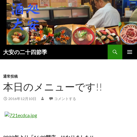
検
大安の二十四節季
索
コ
メインメ
ン
ニュー
テ
ン
通常投稿
ツ
本日のメニューです!!
へ
ス
2016年12月10日
コメントする
キ
ッ
プ