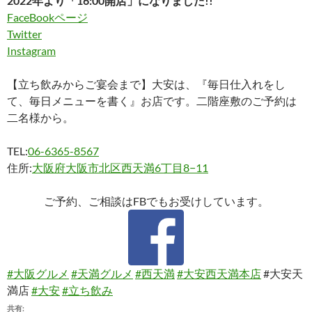
2022年より「16:00開店」になりました!!
FaceBookページ
Twitter
Instagram
【立ち飲みからご宴会まで】大安は、『毎日仕入れをし
て、毎日メニューを書く』お店です。二階座敷のご予約は
二名様から。
TEL:
06-6365-8567
住所:
大阪府大阪市北区西天満6丁目8−11
ご予約、ご相談はFBでもお受けしています。
#大阪グルメ
#天満グルメ
#西天満
#大安西天満本店
#大安天
満店
#大安
#立ち飲み
共有: