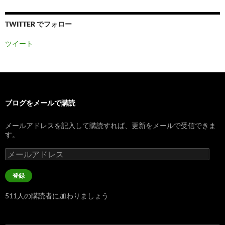
TWITTER でフォロー
ツイート
ブログをメールで購読
メールアドレスを記入して購読すれば、更新をメールで受信できま
す。
メ
ー
ル
登録
ア
ド
511人の購読者に加わりましょう
レ
ス