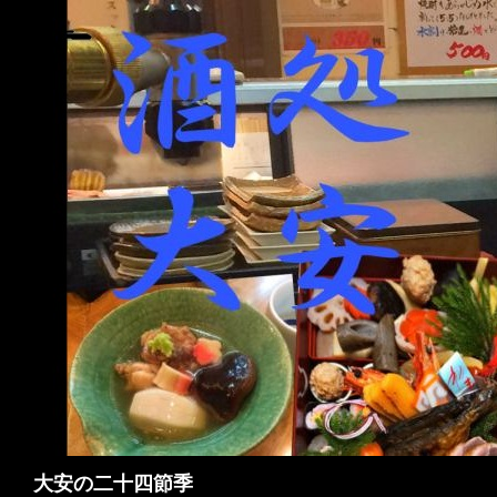
検
大安の二十四節季
索