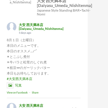
大安 西天満本店
[Daiyasu_Umeda_Nishitenma]
Japanese Style Standing BAR=Tachi-
Nomi
大安 西天満本店
[Daiyasu_Umeda_Nishitenma]
5 days ago
8月１日（土曜日）
本日のメニューです。
本日のオススメ...♪*ﾟ
✴︎とこぶし煮付
✴︎牛バラと松茸のしぐれ煮
✴︎枝豆🫛のガーリックバター
本日もお待ちしております。
#大安西天満本店
写真
View on Facebook
·
Share
大安 西天満本店