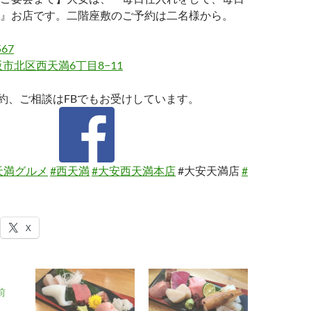
』お店です。二階座敷のご予約は二名様から。
567
市北区西天満6丁目8−11
約、ご相談はFBでもお受けしています。
天満グルメ
#西天満
#大安西天満本店
#大安天満店
#
X
前