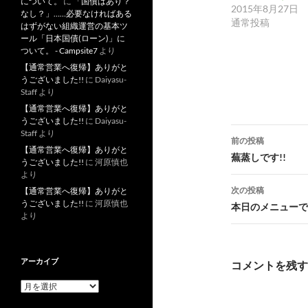
について。
に
「国債はあり？
2015年8月27日
なし？」……必要なければある
通常投稿
はずがない組織運営の基本ツ
ール「日本国債(ローン)」に
ついて。 - Campsite7
より
【通常営業へ復帰】ありがと
うございました!!
に
Daiyasu-
Staff
より
【通常営業へ復帰】ありがと
うございました!!
に
Daiyasu-
投
Staff
より
前の投稿
【通常営業へ復帰】ありがと
稿
蕪蒸しです!!
うございました!!
に
河原慎也
より
ナ
次の投稿
【通常営業へ復帰】ありがと
ビ
うございました!!
に
河原慎也
本日のメニューです
より
ゲ
ー
アーカイブ
コメントを残す
シ
ア
ー
ョ