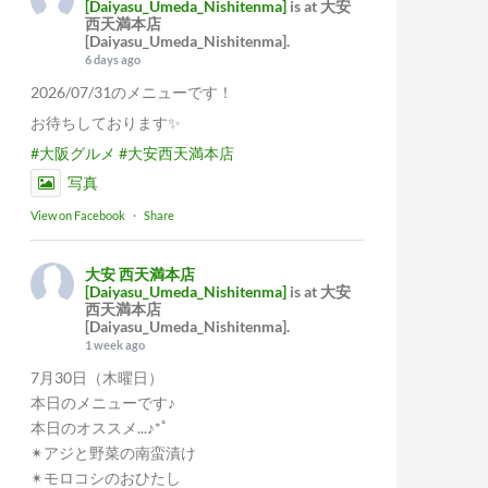
[Daiyasu_Umeda_Nishitenma]
is at 大安
西天満本店
[Daiyasu_Umeda_Nishitenma].
6 days ago
2026/07/31のメニューです！
お待ちしております✨
#大阪グルメ
#大安西天満本店
写真
View on Facebook
·
Share
大安 西天満本店
[Daiyasu_Umeda_Nishitenma]
is at 大安
西天満本店
[Daiyasu_Umeda_Nishitenma].
1 week ago
7月30日（木曜日）
本日のメニューです♪
本日のオススメ...♪*ﾟ
✴︎アジと野菜の南蛮漬け
✴︎モロコシのおひたし