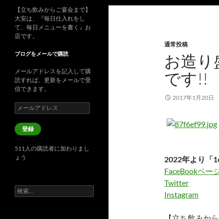
【立ち飲みからご宴会まで】
大安は、『毎日仕入れをし
て、毎日メニューを書く』お
店です。
通常投稿
ブログをメールで購読
お造り
メールアドレスを記入して購
です!!
読すれば、更新をメールで受
信できます。
2017年1月20日
メ
ー
ル
登録
ア
ド
511人の購読者に加わりまし
レ
ょう
2022年より「1
ス
FaceBookペー
Twitter
検
Instagram
索:
【立ち飲みから