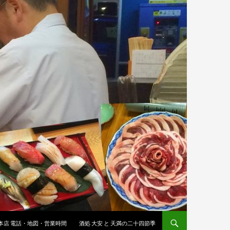
 本店 電話・地図・営業時間
酒処 大安 と 天満の二十四節季