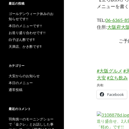
最近の投稿
メニューを書く
ゴールデンウィーク休みのお
知らせです!!
TEL:
06-6365-8
本日のメニューです!!
住所:
大阪府大阪
お造り盛り合わせです!!
白子ぽん酢です‼︎
ご予
天満店、かき酢です‼︎
カテゴリー
#大阪グルメ
#
大安からのお知らせ
大安
#立ち飲み
本日のメニュー
共有:
通常投稿
Facebook
最近のコメント
羽鳥慎一のモーニングショー
造り盛合せ、2人
で「金クレ」とお話しした事
「軽め」です!!