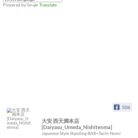
Powered by
Translate
506
大安 西天満本店
[Daiyasu_Umeda_Nishitenma]
Japanese Style Standing BAR=Tachi-Nomi