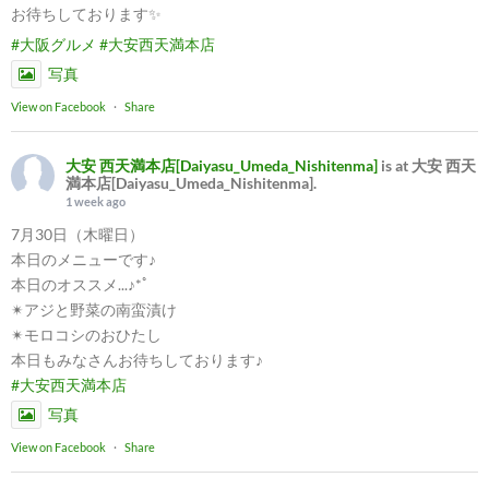
お待ちしております✨
#大阪グルメ
#大安西天満本店
写真
View on Facebook
·
Share
大安 西天満本店[Daiyasu_Umeda_Nishitenma]
is at 大安 西天
満本店[Daiyasu_Umeda_Nishitenma].
1 week ago
7月30日（木曜日）
本日のメニューです♪
本日のオススメ...♪*ﾟ
✴︎アジと野菜の南蛮漬け
✴︎モロコシのおひたし
本日もみなさんお待ちしております♪
#大安西天満本店
写真
View on Facebook
·
Share