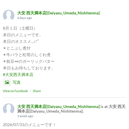
大安 西天満本店[Daiyasu_Umeda_Nishitenma]
6 days ago
8月１日（土曜日）
本日のメニューです。
本日のオススメ...♪*ﾟ
✴︎とこぶし煮付
✴︎牛バラと松茸のしぐれ煮
✴︎枝豆🫛のガーリックバター
本日もお待ちしております。
#大安西天満本店
写真
View on Facebook
·
Share
大安 西天満本店[Daiyasu_Umeda_Nishitenma]
is at 大安 西天
満本店[Daiyasu_Umeda_Nishitenma].
1 week ago
2026/07/31のメニューです！