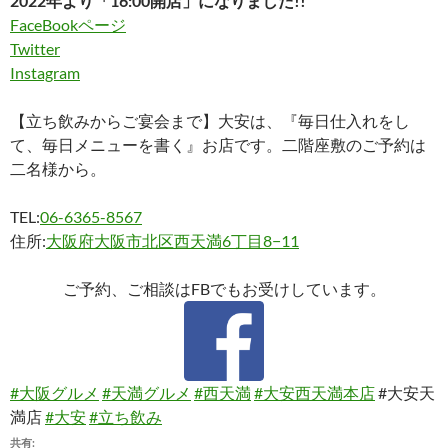
2022年より「16:00開店」になりました!!
FaceBookページ
Twitter
Instagram
【立ち飲みからご宴会まで】大安は、『毎日仕入れをし
て、毎日メニューを書く』お店です。二階座敷のご予約は
二名様から。
TEL:
06-6365-8567
住所:
大阪府大阪市北区西天満6丁目8−11
ご予約、ご相談はFBでもお受けしています。
#大阪グルメ
#天満グルメ
#西天満
#大安西天満本店
#大安天
満店
#大安
#立ち飲み
共有: