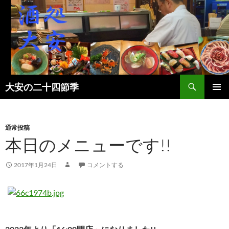
検
大安の二十四節季
索
コ
メインメ
ン
ニュー
テ
ン
通常投稿
ツ
本日のメニューです!!
へ
ス
2017年1月24日
コメントする
キ
ッ
プ