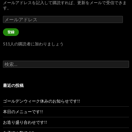
メールアドレスを記入して購読すれば、更新をメールで受信できま
す。
メ
ー
ル
登録
ア
ド
511人の購読者に加わりましょう
レ
ス
検
索:
最近の投稿
ゴールデンウィーク休みのお知らせです!!
本日のメニューです!!
お造り盛り合わせです!!