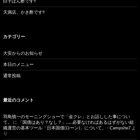
白子ぽん酢です‼︎
天満店、かき酢です‼︎
カテゴリー
大安からのお知らせ
本日のメニュー
通常投稿
最近のコメント
羽鳥慎一のモーニングショーで「金クレ」とお話しした事につい
て。
に
「国債はあり？なし？」……必要なければあるはずがない組
織運営の基本ツール「日本国債(ローン)」について。 - Campsite7
よ
り