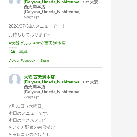
[Daiyasu_Umeda_Nishitenma]
is at 大安
西天満本店
[Daiyasu_Umeda_Nishitenma].
6 days ago
2026/07/31のメニューです！
お待ちしております✨
#大阪グルメ
#大安西天満本店
写真
View on Facebook
·
Share
大安 西天満本店
[Daiyasu_Umeda_Nishitenma]
is at 大安
西天満本店
[Daiyasu_Umeda_Nishitenma].
7 days ago
7月30日（木曜日）
本日のメニューです♪
本日のオススメ...♪*ﾟ
✴︎アジと野菜の南蛮漬け
✴︎モロコシのおひたし