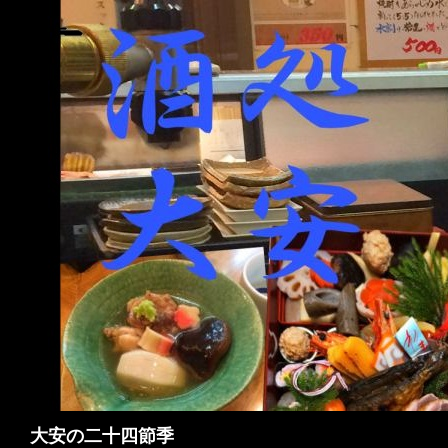
検
大安の二十四節季
索