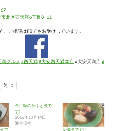
567
市北区西天満6丁目8−11
約、ご相談はFBでもお受けしています。
天満グルメ
#西天満
#大安西天満本店
#大安天満店
#
X
金目鯛のかぶと煮で
す!!
2016年10月14日
通常投稿
煮で
治部煮です!!