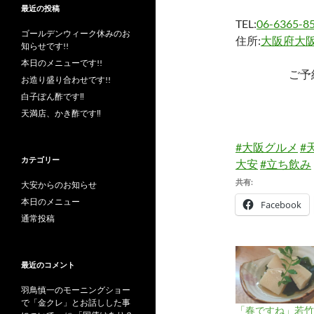
最近の投稿
TEL:
06-6365-8
ゴールデンウィーク休みのお
住所:
大阪府大阪
知らせです!!
本日のメニューです!!
ご予
お造り盛り合わせです!!
白子ぽん酢です‼︎
天満店、かき酢です‼︎
#大阪グルメ
#
カテゴリー
大安
#立ち飲み
共有:
大安からのお知らせ
本日のメニュー
Facebook
通常投稿
最近のコメント
羽鳥慎一のモーニングショー
で「金クレ」とお話しした事
「春ですね」若竹