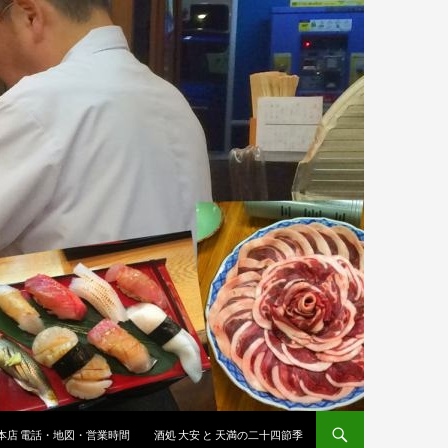
 本店 電話・地図・営業時間
酒処 大安 と 天満の二十四節季