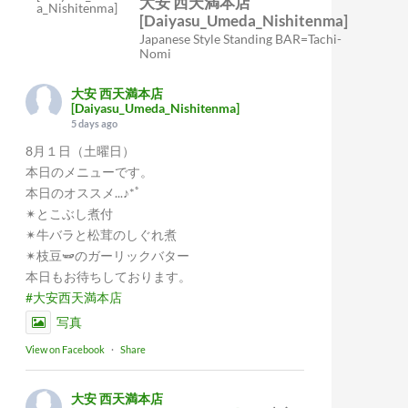
大安 西天満本店
[Daiyasu_Umeda_Nishitenma]
Japanese Style Standing BAR=Tachi-
Nomi
大安 西天満本店
[Daiyasu_Umeda_Nishitenma]
5 days ago
8月１日（土曜日）
本日のメニューです。
本日のオススメ...♪*ﾟ
✴︎とこぶし煮付
✴︎牛バラと松茸のしぐれ煮
✴︎枝豆🫛のガーリックバター
本日もお待ちしております。
#大安西天満本店
写真
View on Facebook
·
Share
大安 西天満本店