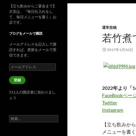
【立ち飲みからご宴会まで】
大安は、『毎日仕入れをし
て、毎日メニューを書く』お
店です。
通常投稿
ブログをメールで購読
若竹煮で
メールアドレスを記入して購
読すれば、更新をメールで受
2017年1月26日
信できます。
メ
ー
ル
登録
ア
2022年より「1
ド
511人の購読者に加わりまし
レ
FaceBookペー
ょう
ス
Twitter
Instagram
検
索:
【立ち飲みから
メニューを書く