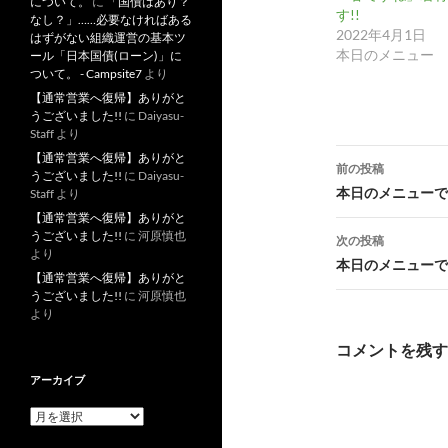
について。
に
「国債はあり？
す!!
なし？」……必要なければある
2022年4月1日
はずがない組織運営の基本ツ
本日のメニュー
ール「日本国債(ローン)」に
ついて。 - Campsite7
より
【通常営業へ復帰】ありがと
うございました!!
に
Daiyasu-
Staff
より
投
【通常営業へ復帰】ありがと
前の投稿
うございました!!
に
Daiyasu-
稿
本日のメニューです
Staff
より
【通常営業へ復帰】ありがと
ナ
うございました!!
に
河原慎也
次の投稿
より
ビ
本日のメニューです
【通常営業へ復帰】ありがと
ゲ
うございました!!
に
河原慎也
より
ー
コメントを残す
シ
アーカイブ
ョ
ア
ン
ー