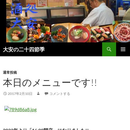
検
大安の二十四節季
索
コ
メインメ
ン
ニュー
テ
ン
通常投稿
ツ
本日のメニューです!!
へ
ス
2017年2月10日
コメントする
キ
ッ
プ