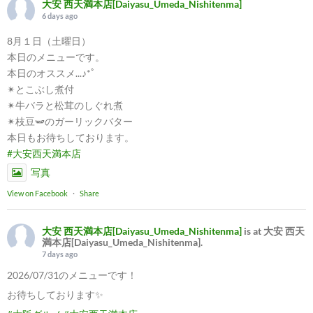
大安 西天満本店[Daiyasu_Umeda_Nishitenma]
6 days ago
8月１日（土曜日）
本日のメニューです。
本日のオススメ...♪*ﾟ
✴︎とこぶし煮付
✴︎牛バラと松茸のしぐれ煮
✴︎枝豆🫛のガーリックバター
本日もお待ちしております。
#大安西天満本店
写真
View on Facebook
·
Share
大安 西天満本店[Daiyasu_Umeda_Nishitenma]
is at 大安 西天
満本店[Daiyasu_Umeda_Nishitenma].
7 days ago
2026/07/31のメニューです！
お待ちしております✨