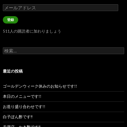
メ
ー
ル
登録
ア
ド
511人の購読者に加わりましょう
レ
ス
検
索:
最近の投稿
ゴールデンウィーク休みのお知らせです!!
本日のメニューです!!
お造り盛り合わせです!!
白子ぽん酢です‼︎
天満店、かき酢です‼︎