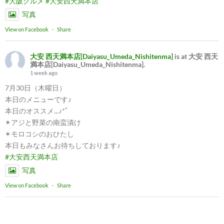
#大阪グルメ
#大安西天満本店
写真
View on Facebook
·
Share
大安 西天満本店[Daiyasu_Umeda_Nishitenma]
is at 大安 西天
満本店[Daiyasu_Umeda_Nishitenma].
1 week ago
7月30日（木曜日）
本日のメニューです♪
本日のオススメ...♪*ﾟ
✴︎アジと野菜の南蛮漬け
✴︎モロコシのおひたし
本日もみなさんお待ちしております♪
#大安西天満本店
写真
View on Facebook
·
Share