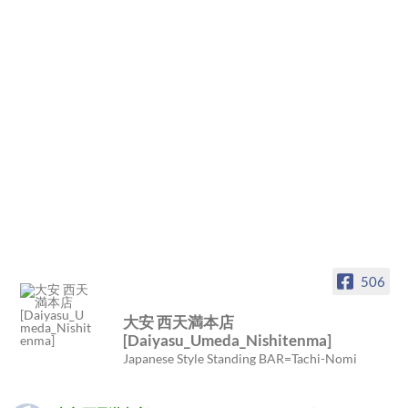
506
大安 西天満本店
[Daiyasu_Umeda_Nishitenma]
Japanese Style Standing BAR=Tachi-Nomi