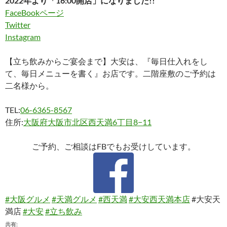
2022年より「16:00開店」になりました!!
FaceBookページ
Twitter
Instagram
【立ち飲みからご宴会まで】大安は、『毎日仕入れをし
て、毎日メニューを書く』お店です。二階座敷のご予約は
二名様から。
TEL:
06-6365-8567
住所:
大阪府大阪市北区西天満6丁目8−11
ご予約、ご相談はFBでもお受けしています。
#大阪グルメ
#天満グルメ
#西天満
#大安西天満本店
#大安天
満店
#大安
#立ち飲み
共有: