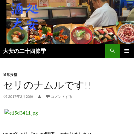
検
大安の二十四節季
索
コ
メインメ
ン
ニュー
テ
ン
通常投稿
ツ
セリのナムルです!!
へ
ス
2017年2月20日
コメントする
キ
ッ
プ