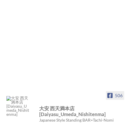
506
大安 西天満本店
[Daiyasu_Umeda_Nishitenma]
Japanese Style Standing BAR=Tachi-Nomi