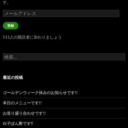
す。
メ
ー
ル
登録
ア
ド
511人の購読者に加わりましょう
レ
ス
検
索:
最近の投稿
ゴールデンウィーク休みのお知らせです!!
本日のメニューです!!
お造り盛り合わせです!!
白子ぽん酢です‼︎