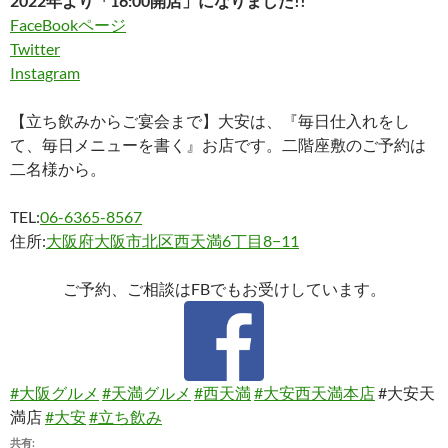
2022年より「16:00開店」になりました!!
FaceBookページ
Twitter
Instagram
【立ち飲みからご宴会まで】大安は、『毎日仕入れをし
て、毎日メニューを書く』お店です。二階座敷のご予約は
二名様から。
TEL:
06-6365-8567
住所:
大阪府大阪市北区西天満6丁目8−11
ご予約、ご相談はFBでもお受けしています。
#大阪グルメ
#天満グルメ
#西天満
#大安西天満本店
#大安天
満店
#大安
#立ち飲み
共有: