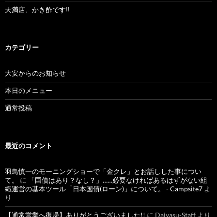
天満店、かき酢です‼︎
カテゴリー
大安からのお知らせ
本日のメニュー
通常投稿
最近のコメント
羽鳥慎一のモーニングショーで「金クレ」とお話しした事につい
て。
に
「国債はあり？なし？」……必要なければあるはずがない組
織運営の基本ツール「日本国債(ローン)」について。 - Campsite7
よ
り
【通常営業へ復帰】ありがとうございました!!
に
Daiyasu-Staff
より