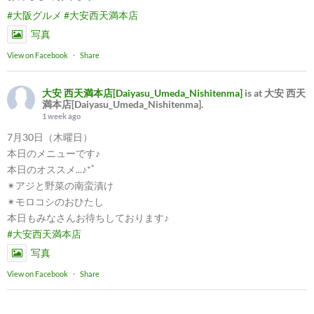
#大阪グルメ
#大安西天満本店
写真
View on Facebook
·
Share
大安 西天満本店[Daiyasu_Umeda_Nishitenma]
is at 大安 西天
満本店[Daiyasu_Umeda_Nishitenma].
1 week ago
7月30日（木曜日）
本日のメニューです♪
本日のオススメ...♪*ﾟ
✴︎アジと野菜の南蛮漬け
✴︎モロコシのおひたし
本日もみなさんお待ちしております♪
#大安西天満本店
写真
View on Facebook
·
Share