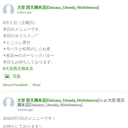
大安 西天満本店[Daiyasu_Umeda_Nishitenma]
6 days ago
8月１日（土曜日）
本日のメニューです。
本日のオススメ...♪*ﾟ
✴︎とこぶし煮付
✴︎牛バラと松茸のしぐれ煮
✴︎枝豆🫛のガーリックバター
本日もお待ちしております。
#大安西天満本店
写真
View on Facebook
·
Share
大安 西天満本店[Daiyasu_Umeda_Nishitenma]
is at 大安 西天
満本店[Daiyasu_Umeda_Nishitenma].
1 week ago
2026/07/31のメニューです！
お待ちしております✨