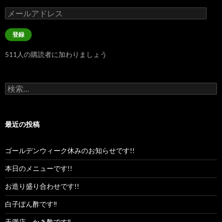
メ
ー
ル
登録
ア
ド
511人の購読者に加わりましょう
レ
ス
検
索:
最近の投稿
ゴールデンウィーク休みのお知らせです!!
本日のメニューです!!
お造り盛り合わせです!!
白子ぽん酢です‼︎
天満店、かき酢です‼︎