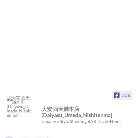
506
大安 西天満本店
[Daiyasu_Umeda_Nishitenma]
Japanese Style Standing BAR=Tachi-Nomi