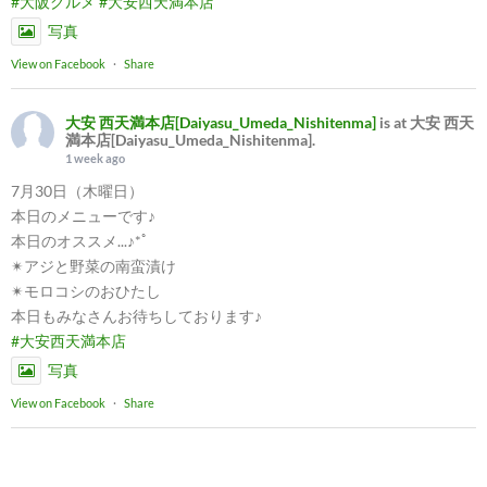
#大阪グルメ
#大安西天満本店
写真
View on Facebook
·
Share
大安 西天満本店[Daiyasu_Umeda_Nishitenma]
is at 大安 西天
満本店[Daiyasu_Umeda_Nishitenma].
1 week ago
7月30日（木曜日）
本日のメニューです♪
本日のオススメ...♪*ﾟ
✴︎アジと野菜の南蛮漬け
✴︎モロコシのおひたし
本日もみなさんお待ちしております♪
#大安西天満本店
写真
View on Facebook
·
Share