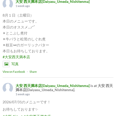
大安 西天満本店[Daiyasu_Umeda_Nishitenma]
1 week ago
8月１日（土曜日）
本日のメニューです。
本日のオススメ...♪*ﾟ
✴︎とこぶし煮付
✴︎牛バラと松茸のしぐれ煮
✴︎枝豆🫛のガーリックバター
本日もお待ちしております。
#大安西天満本店
写真
View on Facebook
·
Share
大安 西天満本店[Daiyasu_Umeda_Nishitenma]
is at 大安 西天
満本店[Daiyasu_Umeda_Nishitenma].
1 week ago
2026/07/31のメニューです！
お待ちしております✨