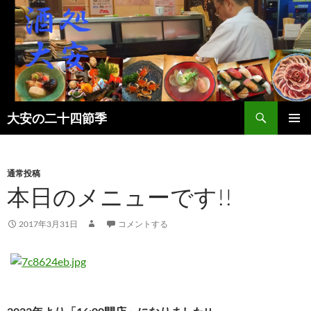
検
大安の二十四節季
索
コ
メインメ
ン
ニュー
テ
ン
通常投稿
ツ
本日のメニューです!!
へ
ス
2017年3月31日
コメントする
キ
ッ
プ