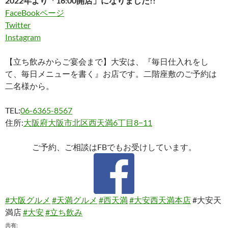
2022年より「16:00開店」になりました!!
FaceBookページ
Twitter
Instagram
【立ち飲みからご宴会まで】大安は、『毎日仕入れをし
て、毎日メニューを書く』お店です。二階座敷のご予約は
二名様から。
TEL:
06-6365-8567
住所:
大阪府大阪市北区西天満6丁目8−11
ご予約、ご相談はFBでもお受けしています。
#大阪グルメ
#天満グルメ
#西天満
#大安西天満本店
#大安天
満店
#大安
#立ち飲み
共有: