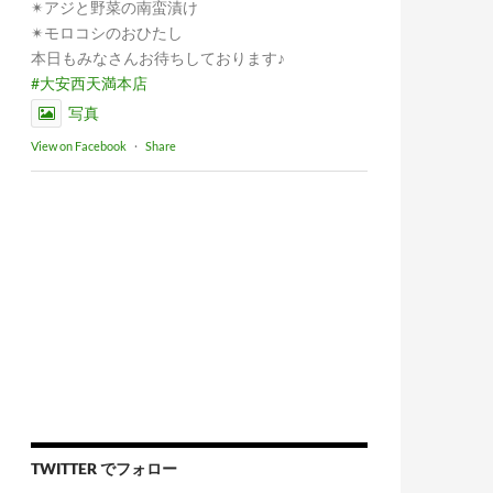
✴︎アジと野菜の南蛮漬け
✴︎モロコシのおひたし
本日もみなさんお待ちしております♪
#大安西天満本店
写真
View on Facebook
·
Share
TWITTER でフォロー