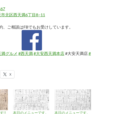
567
市北区西天満6丁目8−11
約、ご相談はFBでもお受けしています。
天満グルメ
#西天満
#大安西天満本店
#大安天満店
#
X
!!
本日のメニューです。
本日のメニューです。