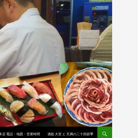
 本店 電話・地図・営業時間
酒処 大安 と 天満の二十四節季