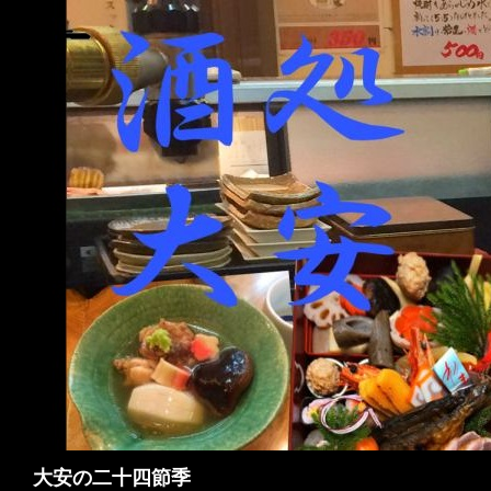
検
大安の二十四節季
索