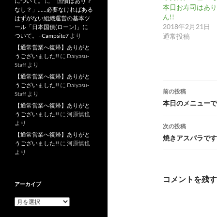
について。
に
「国債はあり？
本日お寿司はあり
なし？」……必要なければある
ん!!
はずがない組織運営の基本ツ
2018年2月21日
ール「日本国債(ローン)」に
通常投稿
ついて。 - Campsite7
より
【通常営業へ復帰】ありがと
うございました!!
に
Daiyasu-
Staff
より
【通常営業へ復帰】ありがと
投
うございました!!
に
Daiyasu-
前の投稿
Staff
より
稿
本日のメニューです
【通常営業へ復帰】ありがと
うございました!!
に
河原慎也
ナ
より
次の投稿
ビ
【通常営業へ復帰】ありがと
焼きアスパラです!
うございました!!
に
河原慎也
ゲ
より
ー
コメントを残す
アーカイブ
シ
ア
ョ
ー