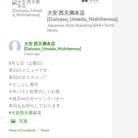
大安 西天満本店
[Daiyasu_Umeda_Nishitenma]
Japanese Style Standing BAR=Tachi-
Nomi
大安 西天満本店
[Daiyasu_Umeda_Nishitenma]
5 days ago
8月１日（土曜日）
本日のメニューです。
本日のオススメ...♪*ﾟ
✴︎とこぶし煮付
✴︎牛バラと松茸のしぐれ煮
✴︎枝豆🫛のガーリックバター
本日もお待ちしております。
#大安西天満本店
写真
View on Facebook
·
Share