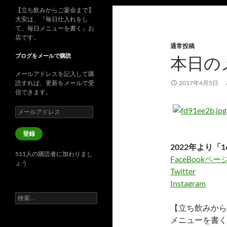
【立ち飲みからご宴会まで】
大安は、『毎日仕入れをし
て、毎日メニューを書く』お
店です。
通常投稿
ブログをメールで購読
本日の
メールアドレスを記入して購
読すれば、更新をメールで受
2017年4月5日
信できます。
メ
ー
ル
登録
ア
2022年より「1
ド
511人の購読者に加わりまし
レ
FaceBookペー
ょう
ス
Twitter
Instagram
検
索:
【立ち飲みから
メニューを書く