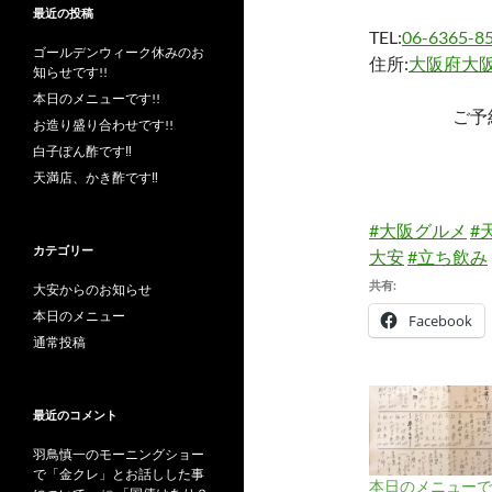
最近の投稿
TEL:
06-6365-8
ゴールデンウィーク休みのお
住所:
大阪府大阪
知らせです!!
本日のメニューです!!
ご予
お造り盛り合わせです!!
白子ぽん酢です‼︎
天満店、かき酢です‼︎
#大阪グルメ
#
カテゴリー
大安
#立ち飲み
共有:
大安からのお知らせ
本日のメニュー
Facebook
通常投稿
最近のコメント
羽鳥慎一のモーニングショー
で「金クレ」とお話しした事
本日のメニューです