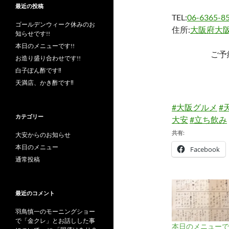
最近の投稿
TEL:
06-6365-8
ゴールデンウィーク休みのお
住所:
大阪府大阪
知らせです!!
本日のメニューです!!
ご予
お造り盛り合わせです!!
白子ぽん酢です‼︎
天満店、かき酢です‼︎
#大阪グルメ
#
カテゴリー
大安
#立ち飲み
共有:
大安からのお知らせ
本日のメニュー
Facebook
通常投稿
最近のコメント
羽鳥慎一のモーニングショー
で「金クレ」とお話しした事
本日のメニューです