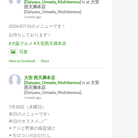
[Daiyasu_Umeda_Nishitenma]
is at 大安
西天満本店
[Daiyasu_Umeda_Nishitenma].
1 week ago
2026/07/31のメニューです！
お待ちしております✨
#大阪グルメ
#大安西天満本店
写真
View on Facebook
·
Share
大安 西天満本店
[Daiyasu_Umeda_Nishitenma]
is at 大安
西天満本店
[Daiyasu_Umeda_Nishitenma].
1 week ago
7月30日（木曜日）
本日のメニューです♪
本日のオススメ...♪*ﾟ
✴︎アジと野菜の南蛮漬け
✴︎モロコシのおひたし