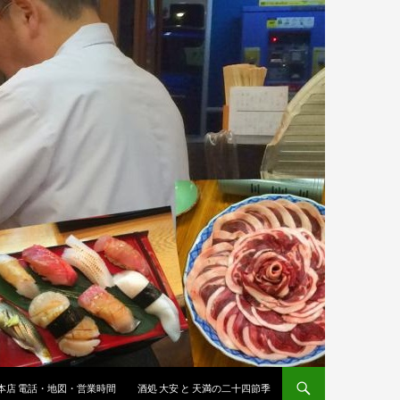
 本店 電話・地図・営業時間
酒処 大安 と 天満の二十四節季