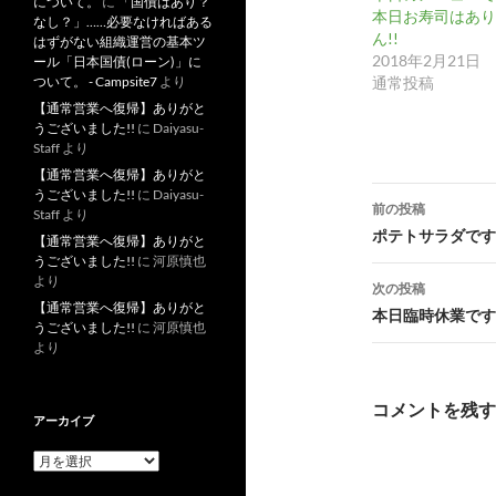
について。
に
「国債はあり？
本日お寿司はあり
なし？」……必要なければある
ん!!
はずがない組織運営の基本ツ
2018年2月21日
ール「日本国債(ローン)」に
通常投稿
ついて。 - Campsite7
より
【通常営業へ復帰】ありがと
うございました!!
に
Daiyasu-
Staff
より
【通常営業へ復帰】ありがと
投
うございました!!
に
Daiyasu-
前の投稿
Staff
より
稿
ポテトサラダです!
【通常営業へ復帰】ありがと
うございました!!
に
河原慎也
ナ
より
次の投稿
ビ
【通常営業へ復帰】ありがと
本日臨時休業です!
うございました!!
に
河原慎也
ゲ
より
ー
コメントを残す
アーカイブ
シ
ア
ョ
ー