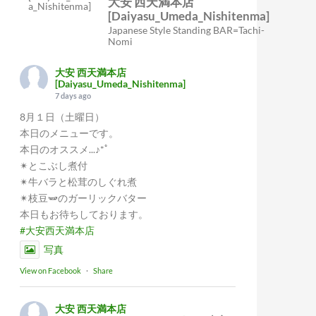
大安 西天満本店
[Daiyasu_Umeda_Nishitenma]
Japanese Style Standing BAR=Tachi-
Nomi
大安 西天満本店
[Daiyasu_Umeda_Nishitenma]
7 days ago
8月１日（土曜日）
本日のメニューです。
本日のオススメ...♪*ﾟ
✴︎とこぶし煮付
✴︎牛バラと松茸のしぐれ煮
✴︎枝豆🫛のガーリックバター
本日もお待ちしております。
#大安西天満本店
写真
View on Facebook
·
Share
大安 西天満本店