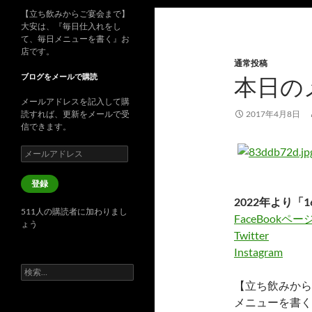
【立ち飲みからご宴会まで】
大安は、『毎日仕入れをし
て、毎日メニューを書く』お
店です。
通常投稿
ブログをメールで購読
本日の
メールアドレスを記入して購
読すれば、更新をメールで受
2017年4月8日
信できます。
メ
ー
ル
登録
ア
2022年より「1
ド
511人の購読者に加わりまし
レ
FaceBookペー
ょう
ス
Twitter
Instagram
検
索:
【立ち飲みから
メニューを書く