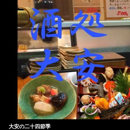
検
大安の二十四節季
索