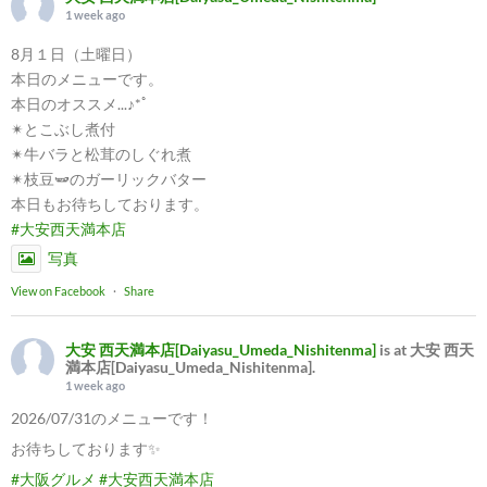
1 week ago
8月１日（土曜日）
本日のメニューです。
本日のオススメ...♪*ﾟ
✴︎とこぶし煮付
✴︎牛バラと松茸のしぐれ煮
✴︎枝豆🫛のガーリックバター
本日もお待ちしております。
#大安西天満本店
写真
View on Facebook
·
Share
大安 西天満本店[Daiyasu_Umeda_Nishitenma]
is at 大安 西天
満本店[Daiyasu_Umeda_Nishitenma].
1 week ago
2026/07/31のメニューです！
お待ちしております✨
#大阪グルメ
#大安西天満本店