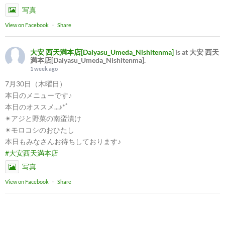
写真
View on Facebook
·
Share
大安 西天満本店[Daiyasu_Umeda_Nishitenma]
is at 大安 西天
満本店[Daiyasu_Umeda_Nishitenma].
1 week ago
7月30日（木曜日）
本日のメニューです♪
本日のオススメ...♪*ﾟ
✴︎アジと野菜の南蛮漬け
✴︎モロコシのおひたし
本日もみなさんお待ちしております♪
#大安西天満本店
写真
View on Facebook
·
Share