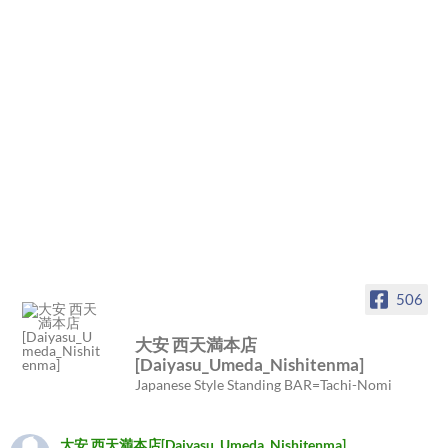
506
大安 西天満本店
[Daiyasu_Umeda_Nishitenma]
Japanese Style Standing BAR=Tachi-Nomi
大安 西天満本店[Daiyasu_Umeda_Nishitenma]