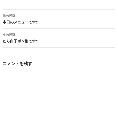
投
前の投稿
稿
本日のメニューです!!
ナ
次の投稿
ビ
たら白子ポン酢です!!
ゲ
ー
コメントを残す
シ
ョ
ン