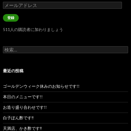
メ
ー
ル
登録
ア
ド
511人の購読者に加わりましょう
レ
ス
検
索:
最近の投稿
ゴールデンウィーク休みのお知らせです!!
本日のメニューです!!
お造り盛り合わせです!!
白子ぽん酢です‼︎
天満店、かき酢です‼︎