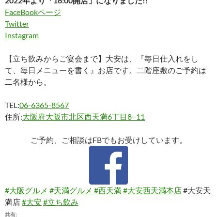
2022年より「16:00開店」になりました!!
FaceBookページ
Twitter
Instagram
【立ち飲みからご宴会まで】大安は、『毎日仕入れをし
て、毎日メニューを書く』お店です。二階座敷のご予約は
二名様から。
TEL:
06-6365-8567
住所:
大阪府大阪市北区西天満6丁目8−11
ご予約、ご相談はFBでもお受けしています。
#大阪グルメ
#天満グルメ
#西天満
#大安西天満本店
#大安天
満店
#大安
#立ち飲み
共有: