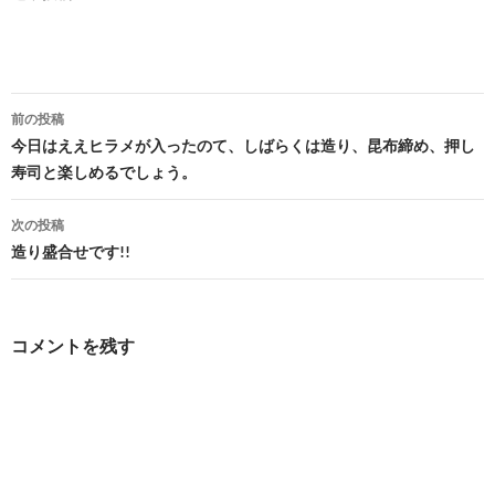
投
前の投稿
稿
今日はええヒラメが入ったのて、しばらくは造り、昆布締め、押し
寿司と楽しめるでしょう。
ナ
ビ
次の投稿
造り盛合せです!!
ゲ
ー
シ
コメントを残す
ョ
ン