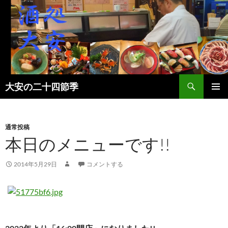
検
大安の二十四節季
索
コ
メインメ
ン
ニュー
テ
ン
通常投稿
ツ
本日のメニューです!!
へ
ス
2014年5月29日
コメントする
キ
ッ
プ