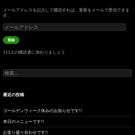
メールアドレスを記入して購読すれば、更新をメールで受信できま
す。
メ
ー
ル
登録
ア
ド
511人の購読者に加わりましょう
レ
ス
検
索:
最近の投稿
ゴールデンウィーク休みのお知らせです!!
本日のメニューです!!
お造り盛り合わせです!!