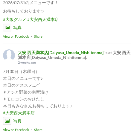
2026/07/31のメニューです！
お待ちしております✨
#大阪グルメ
#大安西天満本店
写真
View on Facebook
·
Share
大安 西天満本店[Daiyasu_Umeda_Nishitenma]
is at 大安 西天
満本店[Daiyasu_Umeda_Nishitenma].
2 weeks ago
7月30日（木曜日）
本日のメニューです♪
本日のオススメ...♪*ﾟ
✴︎アジと野菜の南蛮漬け
✴︎モロコシのおひたし
本日もみなさんお待ちしております♪
#大安西天満本店
写真
View on Facebook
·
Share