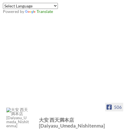
Powered by
Translate
506
大安 西天満本店
[Daiyasu_Umeda_Nishitenma]