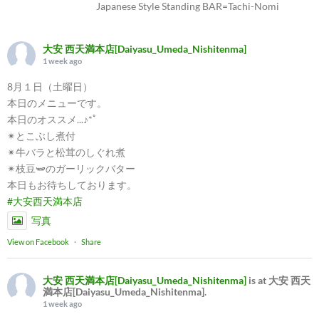
Japanese Style Standing BAR=Tachi-Nomi
大安 西天満本店[Daiyasu_Umeda_Nishitenma]
1 week ago
8月１日（土曜日）
本日のメニューです。
本日のオススメ...♪*ﾟ
✴︎とこぶし煮付
✴︎牛バラと松茸のしぐれ煮
✴︎枝豆🫛のガーリックバター
本日もお待ちしております。
#大安西天満本店
写真
View on Facebook
·
Share
大安 西天満本店[Daiyasu_Umeda_Nishitenma]
is at 大安 西天
満本店[Daiyasu_Umeda_Nishitenma].
1 week ago