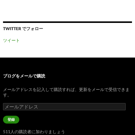
TWITTER でフォロー
ツイート
ブログをメールで購読
メールアドレスを記入して購読すれば、更新をメールで受信できま
す。
メ
ー
ル
登録
ア
ド
511人の購読者に加わりましょう
レ