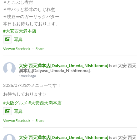
✴︎とこぶし煮付
✴︎牛バラと松茸のしぐれ煮
✴︎枝豆🫛のガーリックバター
本日もお待ちしております。
#大安西天満本店
写真
View on Facebook
·
Share
大安 西天満本店[Daiyasu_Umeda_Nishitenma]
is at 大安 西天
満本店[Daiyasu_Umeda_Nishitenma].
1 week ago
2026/07/31のメニューです！
お待ちしております✨
#大阪グルメ
#大安西天満本店
写真
View on Facebook
·
Share
大安 西天満本店[Daiyasu_Umeda_Nishitenma]
is at 大安 西天