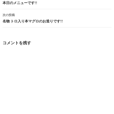
稿
本日のメニューです!!
ナ
次の投稿
ビ
名物 トロ入り本マグロのお造りです!!
ゲ
ー
コメントを残す
シ
ョ
ン