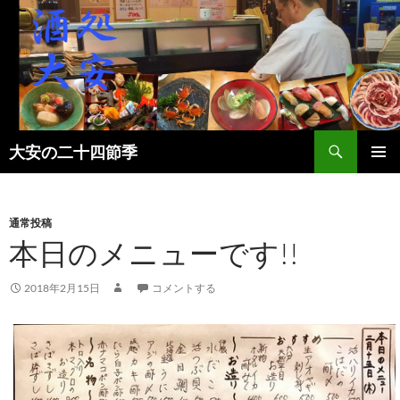
検
大安の二十四節季
索
コ
メインメ
ン
ニュー
テ
ン
通常投稿
ツ
本日のメニューです!!
へ
ス
2018年2月15日
コメントする
キ
ッ
プ