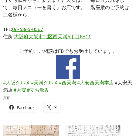
て、毎日メニューを書く』お店です。二階座敷のご予約は
二名様から。
TEL:
06-6365-8567
住所:
大阪府大阪市北区西天満6丁目8−11
ご予約、ご相談はFBでもお受けしています。
#大阪グルメ
#天満グルメ
#西天満
#大安西天満本店
#大安天
満店
#大安
#立ち飲み
共有:
Facebook
X