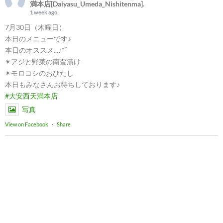
満本店[Daiyasu_Umeda_Nishitenma].
1 week ago
7月30日（木曜日）
本日のメニューです♪
本日のオススメ...♪*ﾟ
✴︎アジと野菜の南蛮漬け
✴︎モロコシのおひたし
本日もみなさんお待ちしております♪
#大安西天満本店
写真
View on Facebook
·
Share