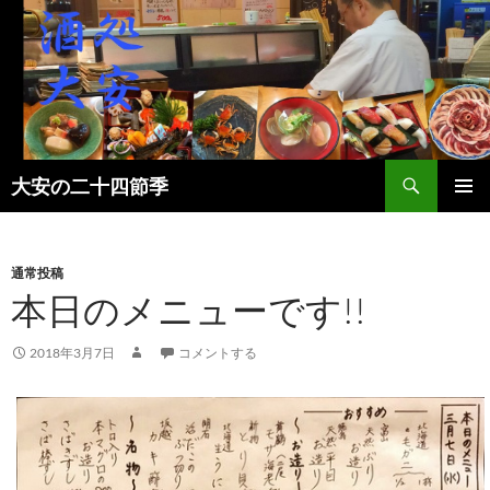
検
大安の二十四節季
索
コ
メインメ
ン
ニュー
テ
ン
通常投稿
ツ
本日のメニューです!!
へ
ス
2018年3月7日
コメントする
キ
ッ
プ