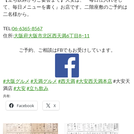
て、毎日メニューを書く』お店です。二階座敷のご予約は
二名様から。
TEL:
06-6365-8567
住所:
大阪府大阪市北区西天満6丁目8−11
ご予約、ご相談はFBでもお受けしています。
#大阪グルメ
#天満グルメ
#西天満
#大安西天満本店
#大安天
満店
#大安
#立ち飲み
共有:
Facebook
X