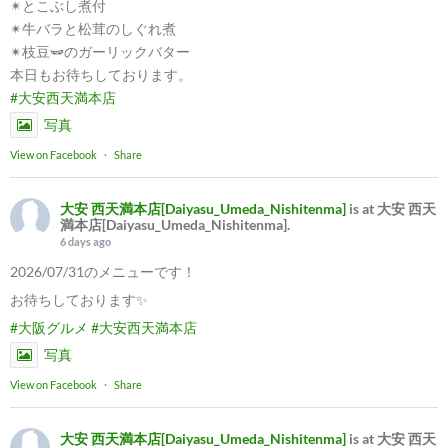
✴︎とこぶし煮付
✴︎牛バラと松茸のしぐれ煮
✴︎枝豆🫛のガーリックバター
本日もお待ちしております。
#大安西天満本店
写真
View on Facebook
·
Share
大安 西天満本店[Daiyasu_Umeda_Nishitenma]
is at 大安 西天
満本店[Daiyasu_Umeda_Nishitenma].
6 days ago
2026/07/31のメニューです！
お待ちしております✨
#大阪グルメ
#大安西天満本店
写真
View on Facebook
·
Share
大安 西天満本店[Daiyasu_Umeda_Nishitenma]
is at 大安 西天