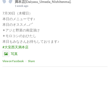
満本店[Daiyasu_Umeda_Nishitenma].
1 week ago
7月30日（木曜日）
本日のメニューです♪
本日のオススメ...♪*ﾟ
✴︎アジと野菜の南蛮漬け
✴︎モロコシのおひたし
本日もみなさんお待ちしております♪
#大安西天満本店
写真
View on Facebook
·
Share