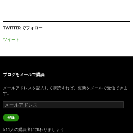
TWITTER でフォロー
ツイート
ブログをメールで購読
メールアドレスを記入して購読すれば、更新をメールで受信できま
す。
メ
ー
ル
登録
ア
ド
511人の購読者に加わりましょう
レ