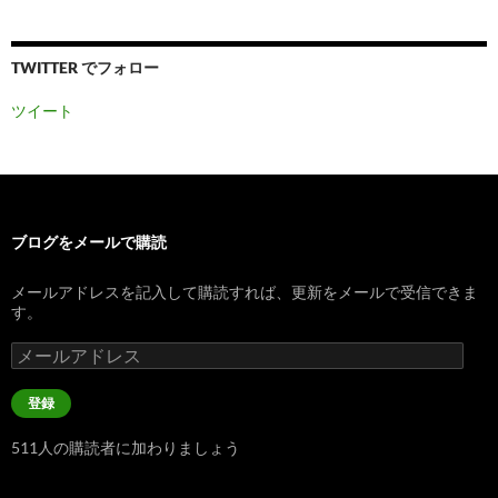
TWITTER でフォロー
ツイート
ブログをメールで購読
メールアドレスを記入して購読すれば、更新をメールで受信できま
す。
メ
ー
ル
登録
ア
ド
511人の購読者に加わりましょう
レ
ス