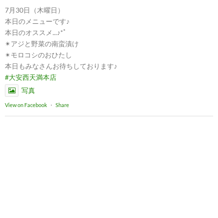
7月30日（木曜日）
本日のメニューです♪
本日のオススメ...♪*ﾟ
✴︎アジと野菜の南蛮漬け
✴︎モロコシのおひたし
本日もみなさんお待ちしております♪
#大安西天満本店
写真
View on Facebook
·
Share