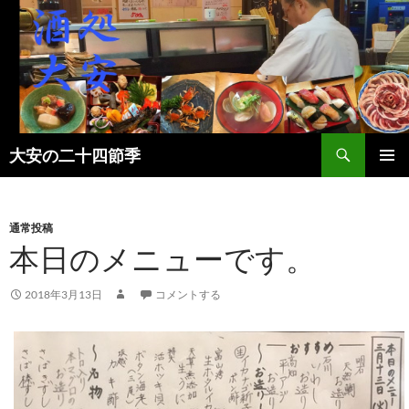
検
大安の二十四節季
索
コ
メインメ
ン
ニュー
テ
ン
通常投稿
ツ
本日のメニューです。
へ
ス
2018年3月13日
コメントする
キ
ッ
プ