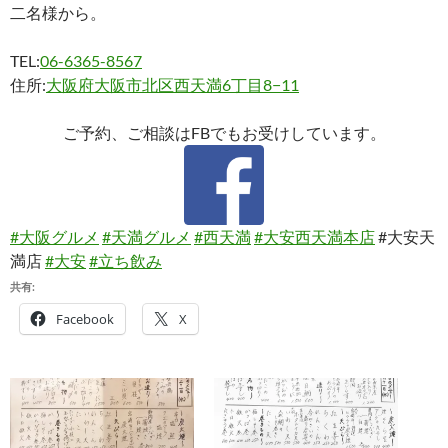
二名様から。
TEL:
06-6365-8567
住所:
大阪府大阪市北区西天満6丁目8−11
ご予約、ご相談はFBでもお受けしています。
#大阪グルメ
#天満グルメ
#西天満
#大安西天満本店
#大安天
満店
#大安
#立ち飲み
共有:
Facebook
X